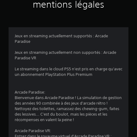
mentions légales
é
t
o
Jeux en streaming actuellement supportés : Arcade
Paradise
i
Jeux en streaming actuellement non supportés : Arcade
l
Paradise VR
e
Le streaming dans le cloud PS5 n'est pris en charge qu'avec
un abonnement PlayStation Plus Premium
s
s
Arcade Paradise:
Bienvenue dans Arcade Paradise ! La simulation de gestion
u
des années 90 combinée à des jeux d'arcade rétro !
Nettoyez des toilettes, ramassez des chewing-gum, faites
r
des lessives... C'est du boulot, mais les pièces et les
récompenses en valent la peine !
5
Arcade Paradise VR:
(
Entrez dans le royaume virtuel d'Arcade Paradise VR :