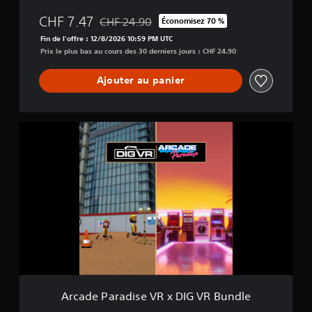
n
T
CHF 7.47
CHF 24.90
c
Économisez 70 %
i
Remise par rapport au prix d'origine de CHF 2
i
n
Fin de l'offre : 12/8/2026 10:59 PM UTC
p
H
Prix le plus bas au cours des 30 derniers jours : CHF 24.90
a
e
u
a
Ajouter au panier
x
r
d
t
u
s
j
B
A
e
u
r
u
n
c
s
d
a
o
l
d
n
e
e
t
P
s
a
o
r
u
a
s
d
-
i
t
s
i
e
Arcade Paradise VR x DIG VR Bundle
t
V
r