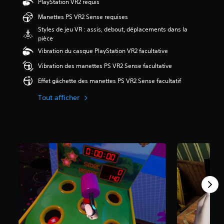
s
PlayStation VR2 requis
o
é
Manettes PS VR2 Sense requises
u
t
s
Styles de jeu VR : assis, debout, déplacements dans la
o
-
pièce
i
t
Vibration du casque PlayStation VR2 facultative
l
i
e
t
Vibration des manettes PS VR2 Sense facultative
s
r
s
Effet gâchette des manettes PS VR2 Sense facultatif
e
u
s
r
Tout afficher
c
5
a
(
r
6
c
7
e
4
j
e
a
u
v
n
i
e
s
c
)
o
m
p