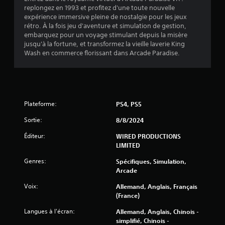
replongez en 1993 et profitez d'une toute nouvelle
6
expérience immersive pleine de nostalgie pour les jeux
rétro. À la fois jeu d'aventure et simulation de gestion,
7
embarquez pour un voyage stimulant depuis la misère
jusqu'à la fortune, et transformez la vieille laverie King
4
Wash en commerce florissant dans Arcade Paradise.
a
v
Plateforme:
PS4, PS5
Sortie:
8/8/2024
i
Éditeur:
WIRED PRODUCTIONS
s
LIMITED
)
Genres:
Spécifiques, Simulation,
Arcade
Voix:
Allemand, Anglais, Français
(France)
Langues à l'écran:
Allemand, Anglais, Chinois -
simplifié, Chinois -