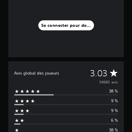
Se connecter pour donner un avis
M
3.03
Avis global des joueurs
o
54680 avis
38 %
y
9 %
e
9 %
n
6 %
n
38 %