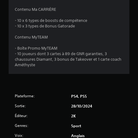
0
Contenu Ma CARRIÈRE
3
- 10 x 6 types de boosts de compétence
- 10 x 3 types de Bonus Gatorade
é
Contenu MyTEAM
t
- Boîte Promo MyTEAM
- 10 joueurs dont 3 cartes à 89 de GNR garanties, 3
o
chaussures Diamant, 3 bonus de Takeover et 1 carte coach
Améthyste
i
l
e
Plateforme:
PS4, PS5
s
Sortie:
28/10/2024
Éditeur:
2K
s
Genres:
Sport
u
Voix:
Anglais