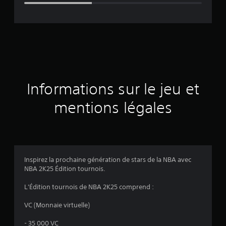
e
d
e
s
a
Informations sur le jeu et
v
mentions légales
i
s
Inspirez la prochaine génération de stars de la NBA avec
NBA 2K25 Édition tournois.
:
L'Édition tournois de NBA 2K25 comprend :
3
VC (Monnaie virtuelle)
.
- 35 000 VC