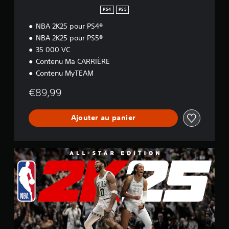
PS4
PS5
NBA 2K25 pour PS4®
NBA 2K25 pour PS5®
35 000 VC
Contenu Ma CARRIÈRE
Contenu MyTEAM
€89,99
Ajouter au panier
É
d
i
t
i
o
n
A
l