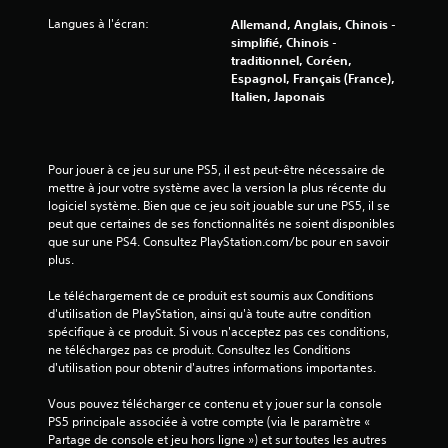
r
Langues à l'écran:
Allemand, Anglais, Chinois -
5
simplifié, Chinois -
traditionnel, Coréen,
(
Espagnol, Français (France),
Italien, Japonais
5
4
Pour jouer à ce jeu sur une PS5, il est peut-être nécessaire de 
mettre à jour votre système avec la version la plus récente du 
6
logiciel système. Bien que ce jeu soit jouable sur une PS5, il se 
peut que certaines de ses fonctionnalités ne soient disponibles 
8
que sur une PS4. Consultez PlayStation.com/bc pour en savoir 
plus.
0
Le téléchargement de ce produit est soumis aux Conditions 
d'utilisation de PlayStation, ainsi qu'à toute autre condition 
spécifique à ce produit. Si vous n'acceptez pas ces conditions, 
a
ne téléchargez pas ce produit. Consultez les Conditions 
d'utilisation pour obtenir d'autres informations importantes.
v
Vous pouvez télécharger ce contenu et y jouer sur la console 
i
PS5 principale associée à votre compte (via le paramètre « 
Partage de console et jeu hors ligne ») et sur toutes les autres 