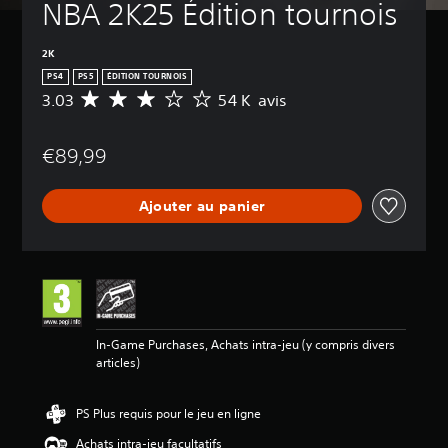
NBA 2K25 Édition tournois
2K
PS4
PS5
ÉDITION TOURNOIS
3.03
54 K avis
M
o
y
€89,99
e
n
n
Ajouter au panier
e
d
e
s
a
v
i
s
In-Game Purchases, Achats intra-jeu (y compris divers
articles)
:
3
.
PS Plus requis pour le jeu en ligne
0
3
Achats intra-jeu facultatifs