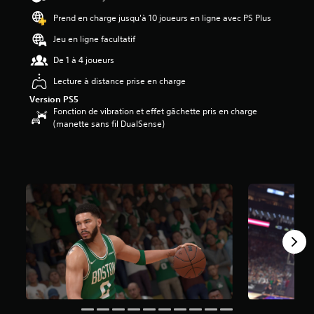
Prend en charge jusqu'à 10 joueurs en ligne avec PS Plus
é
t
Jeu en ligne facultatif
o
i
De 1 à 4 joueurs
l
Lecture à distance prise en charge
e
s
Version PS5
s
Fonction de vibration et effet gâchette pris en charge
u
(manette sans fil DualSense)
r
5
(
5
4
K
a
v
i
s
)