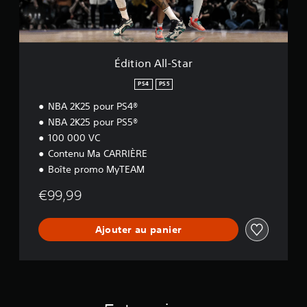
l
-
S
t
a
Édition All-Star
r
PS4
PS5
NBA 2K25 pour PS4®
NBA 2K25 pour PS5®
100 000 VC
Contenu Ma CARRIÈRE
Boîte promo MyTEAM
€99,99
Ajouter au panier