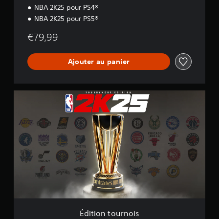
NBA 2K25 pour PS4®
NBA 2K25 pour PS5®
€79,99
Ajouter au panier
É
d
i
t
i
o
n
t
o
u
r
n
o
i
Édition tournois
s