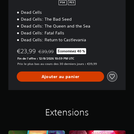
d
PS4
PS5
l
Dead Cells
e
Dead Cells: The Bad Seed
Dead Cells: The Queen and the Sea
Dead Cells: Fatal Falls
Dead Cells: Return to Castlevania
€23,99
€39,99
Économisez 40 %
Remise par rapport au prix d'origine de €39,99
Fin de l'offre : 12/8/2026 10:59 PM UTC
Prix le plus bas au cours des 30 derniers jours : €39,99
Ajouter au panier
Extensions