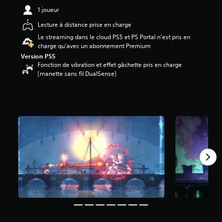
7
1 joueur
2
Lecture à distance prise en charge
é
Le streaming dans le cloud PS5 et PS Portal n'est pris en
t
charge qu'avec un abonnement Premium
o
Version PS5
i
Fonction de vibration et effet gâchette pris en charge
l
(manette sans fil DualSense)
e
s
s
u
r
5
(
1
5
K
a
v
i
s
)