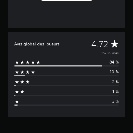
M
4.72
Avis global des joueurs
o
15736 avis
84 %
y
10 %
e
2 %
n
1 %
n
3 %
e
d
e