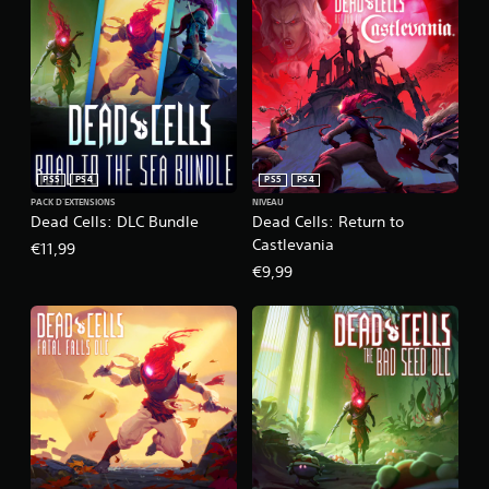
PS5
PS4
PS5
PS4
PACK D'EXTENSIONS
NIVEAU
Dead Cells: DLC Bundle
Dead Cells: Return to
Castlevania
€11,99
€9,99