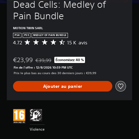
Dead Cells: Medley of 
Pain Bundle
MOTION TWIN SARL
PS4
PS5
MEDLEY OF PAIN BUNDLE
4.72
15 K avis
M
o
y
€23,99
e
€39,99
Économisez 40 %
Remise par rapport au prix d'origine de €39,99
n
Fin de l'offre : 12/8/2026 10:59 PM UTC
n
Prix le plus bas au cours des 30 derniers jours : €39,99
e
d
Ajouter au panier
e
s
a
v
i
s
:
Violence
4
.