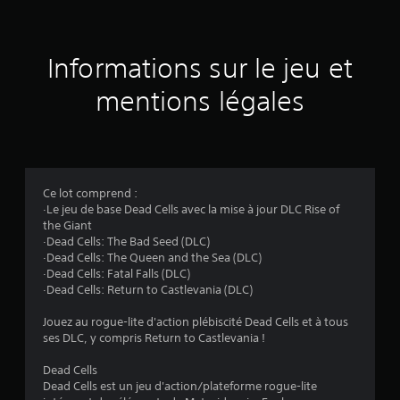
s
a
Informations sur le jeu et
v
mentions légales
i
s
Ce lot comprend :
·Le jeu de base Dead Cells avec la mise à jour DLC Rise of
:
the Giant
·Dead Cells: The Bad Seed (DLC)
4
·Dead Cells: The Queen and the Sea (DLC)
·Dead Cells: Fatal Falls (DLC)
.
·Dead Cells: Return to Castlevania (DLC)
7
Jouez au rogue-lite d'action plébiscité Dead Cells et à tous
ses DLC, y compris Return to Castlevania !
2
Dead Cells
Dead Cells est un jeu d'action/plateforme rogue-lite