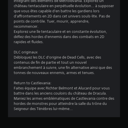
intégrant des éléments de Metroidvania. Explorez un
é
château tentaculaire en perpétuelle évolution… à supposer
que vous êtes capable d'en battre les gardiens lors
t
d'affrontements en 2D dans cet univers souls-lite. Pas de
points de contrôle. Tuer, mourir, apprendre,
o
recommencer.
Explorez une île tentaculaire et en constante évolution,
défiez des hordes d'ennemis dans des combats en 2D
i
rapides et fluides.
l
DLC originaux
Débloquez les DLC d'origine de Dead Cells, avec des
e
contenus de fin de partie et tout un nouvel
embranchement à suivre, une fin alternative ainsi que des
s
tonnes de nouveaux ennemis, armes et tenues.
s
Return to Castlevania:
Faites équipe avec Richter Belmont et Alucard pour vous
u
battre dans les anciens couloirs du château de Dracula.
Maniez les armes emblématiques de Castlevania contre des
r
hordes de monstres pour atteindre la salle du trône du
Seigneur des Ténèbres lui-même...
5
(