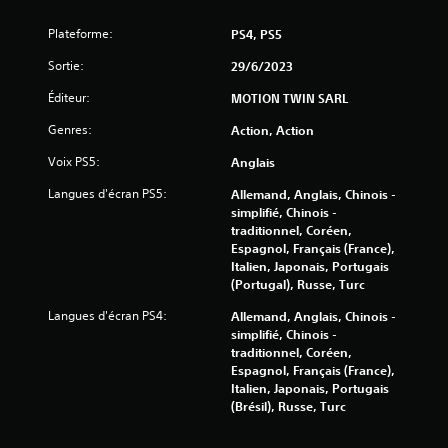
1
Plateforme:
PS4, PS5
5
Sortie:
29/6/2023
7
Éditeur:
MOTION TWIN SARL
3
Genres:
Action, Action
Voix PS5:
6
Anglais
Langues d'écran PS5:
Allemand, Anglais, Chinois -
simplifié, Chinois -
traditionnel, Coréen,
a
Espagnol, Français (France),
Italien, Japonais, Portugais
v
(Portugal), Russe, Turc
i
Langues d'écran PS4:
Allemand, Anglais, Chinois -
simplifié, Chinois -
s
traditionnel, Coréen,
Espagnol, Français (France),
)
Italien, Japonais, Portugais
(Brésil), Russe, Turc