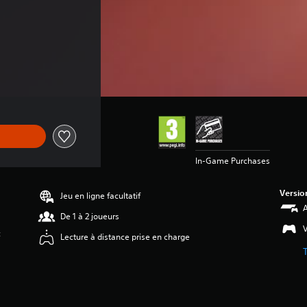
In-Game Purchases
Versio
Jeu en ligne facultatif
A
De 1 à 2 joueurs
V
c
Lecture à distance prise en charge