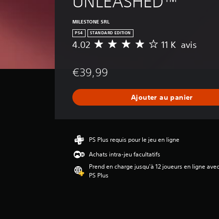
UNLEASHED™
MILESTONE SRL
PS4
STANDARD EDITION
4.02
11 K avis
M
o
y
€39,99
e
n
n
Ajouter au panier
e
d
e
s
a
PS Plus requis pour le jeu en ligne
v
Achats intra-jeu facultatifs
i
s
Prend en charge jusqu'à 12 joueurs en ligne ave
PS Plus
:
4
.
0