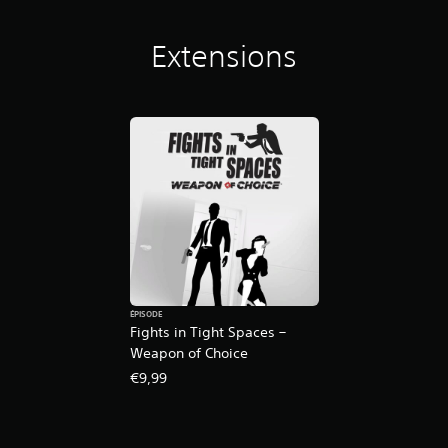
n
f
Extensions
o
n
c
é
e
s
.
J
o
u
a
b
l
ÉPISODE
e
Fights in Tight Spaces –
s
Weapon of Choice
a
€9,99
n
s
a