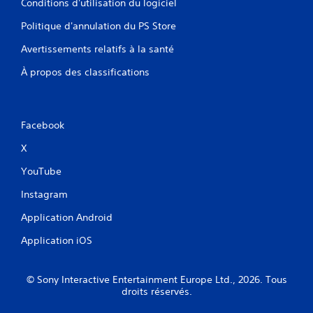
Conditions d'utilisation du logiciel
u
r
Politique d'annulation du PS Store
s
Avertissements relatifs à la santé
t
o
À propos des classifications
u
c
h
e
Facebook
s
X
V
o
YouTube
u
s
Instagram
p
o
Application Android
u
Application iOS
v
e
z
j
© Sony Interactive Entertainment Europe Ltd., 2026. Tous
droits réservés.
o
u