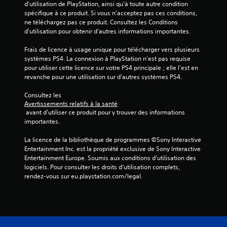
d'utilisation de PlayStation, ainsi qu'à toute autre condition 
o
spécifique à ce produit. Si vous n'acceptez pas ces conditions, 
u
ne téléchargez pas ce produit. Consultez les Conditions 
a
d'utilisation pour obtenir d'autres informations importantes.
b
l
Frais de licence à usage unique pour télécharger vers plusieurs 
e
systèmes PS4. La connexion à PlayStation n'est pas requise 
s
pour utiliser cette licence sur votre PS4 principale ; elle l'est en 
a
revanche pour une utilisation sur d'autres systèmes PS4.
n
Consultez les 
s
Avertissements relatifs à la santé
a
 avant d'utiliser ce produit pour y trouver des informations 
v
importantes.
o
i
La licence de la bibliothèque de programmes ©Sony Interactive 
r
Entertainment Inc. est la propriété exclusive de Sony Interactive 
à
Entertainment Europe. Soumis aux conditions d’utilisation des 
logiciels. Pour consulter les droits d’utilisation complets, 
a
rendez-vous sur eu.playstation.com/legal.
p
p
u
y
e