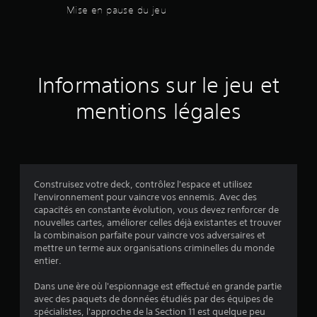
e
s
Mise en pause du jeu
m
s
e
n
s
u
s
Informations sur le jeu et
s
u
a
mentions légales
n
r
s
d
5
e
v
(
o
Construisez votre deck, contrôlez l'espace et utilisez
i
7
l'environnement pour vaincre vos ennemis. Avec des
r
capacités en constante évolution, vous devez renforcer de
a
9
nouvelles cartes, améliorer celles déjà existantes et trouver
p
la combinaison parfaite pour vaincre vos adversaires et
p
mettre un terme aux organisations criminelles du monde
u
entier.
y
a
e
Dans une ère où l'espionnage est effectué en grande partie
r
v
avec des paquets de données étudiés par des équipes de
r
spécialistes, l'approche de la Section 11 est quelque peu
a