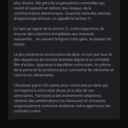
i
plus directe. Elle gère les organisations criminelles qui
p
vivent et opèrent en dehors des réseaux de la
i
s
communication électronique. Quand le reste des services
d
d'espionnage échoue, on appelle la Section 11.
e
)
m
En tant qu'agent de la Section 11, votre objectif est de
e
trouver des solutions immédiates aux menaces
n
naissantes... en cassant la figure à des gens, la plupart du
t
temps.
s
u
Le jeu combine la construction de deck, le tour par tour et
r
des séquences de combat animées dignes d'un véritable
l
film d'action. Apprenez à équilibrer votre main, le rythme
e
de la partie et les positions pour surmonter les obstacles et
s
vaincre vos adversaires.
t
o
Choisissez parmi 150 cartes pour construire un deck qui
u
correspond à votre style de jeu et à celui de vos
c
adversaires. Participez à des événements aléatoires,
h
obtenez des améliorations (ou blessures) et choisissez
e
soigneusement comment améliorer votre agent pour les
s
combats à venir.
o
u
r
e