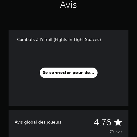
v
Avis
o
i
r
à
a
p
Combats à l'étroit (Fights in Tight Spaces)
p
u
y
e
r
Se connecter pour donner un avis
r
a
p
i
d
e
m
e
M
4.76
Avis global des joueurs
n
t
o
79 avis
s