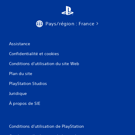
r
s
i
m
Pays/région : France
u
l
t
a
Assistance
n
Confidentialité et cookies
é
m
Conditions d'utilisation du site Web
e
n
Plan du site
t
PlayStation Studios
s
u
Juridique
r
p
À propos de SIE
l
u
s
Conditions d'utilisation de PlayStation
i
e