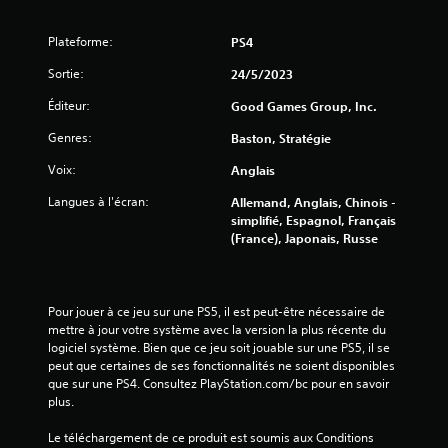
s
p
Plateforme:
PS4
e
c
Sortie:
24/5/2023
t
e
Éditeur:
Good Games Group, Inc.
r
Genres:
Baston, Stratégie
u
n
Voix:
Anglais
d
é
Langues à l'écran:
Allemand, Anglais, Chinois -
l
simplifié, Espagnol, Français
a
(France), Japonais, Russe
i
i
m
p
Pour jouer à ce jeu sur une PS5, il est peut-être nécessaire de 
a
mettre à jour votre système avec la version la plus récente du 
r
logiciel système. Bien que ce jeu soit jouable sur une PS5, il se 
t
peut que certaines de ses fonctionnalités ne soient disponibles 
i
que sur une PS4. Consultez PlayStation.com/bc pour en savoir 
.
plus.
Le téléchargement de ce produit est soumis aux Conditions 
J