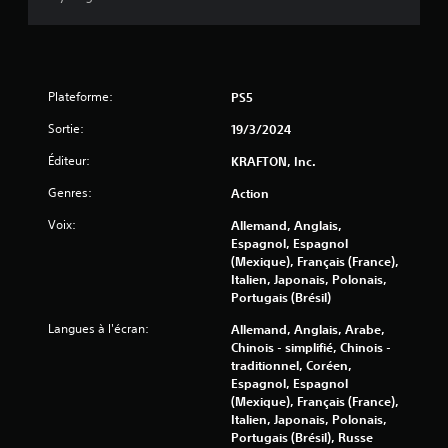
s
o
a
c
u
l
o
v
e
m
e
m
m
z
e
Plateforme:
PS5
a
v
n
n
é
t
Sortie:
19/3/2024
d
r
f
e
i
o
Éditeur:
KRAFTON, Inc.
s
f
u
d
i
Genres:
r
Action
e
e
n
Voix:
Allemand, Anglais,
d
r
i
Espagnol, Espagnol
é
l
e
(Mexique), Français (France),
t
e
s
Italien, Japonais, Polonais,
e
s
v
Portugais (Brésil)
c
c
i
t
o
s
Langues à l'écran:
Allemand, Anglais, Arabe,
i
m
u
Chinois - simplifié, Chinois -
o
m
e
traditionnel, Coréen,
n
a
l
Espagnol, Espagnol
d
n
l
(Mexique), Français (France),
e
d
e
Italien, Japonais, Polonais,
m
e
m
Portugais (Brésil), Russe
o
s
e