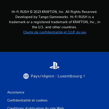
l
m
t
s
e
m
t
Hi-Fi RUSH © 2023 KRAFTON, Inc. All Rights Reserved.
s
a
u
Developed by Tango Gameworks. Hi-Fi RUSH is a
.
n
t
trademark or a registered trademark of KRAFTON, Inc., in
d
o
the U.S. and other countries.
e
r
Charte de confidentialité et CLUF du jeu
s
i
t
e
a
l
c
V
t
o
i
u
l
s
e
p
o
s
Pays/région : Luxembourg
u
V
v
o
e
u
z
s
Assistance
c
p
o
o
Confidentialité et cookies
n
u
s
Conditions d'utilisation du site Web
v