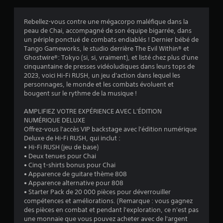
z
l
s
r
e
a
é
Rebellez-vous contre une mégacorpo maléfique dans la
s
a
n
p
peau de Chai, accompagné de son équipe bigarrée, dans
d
s
o
un périple ponctué de combats endiablés ! Dernier bébé de
e
v
n
Tango Gameworks, le studio derrière The Evil Within® et
c
v
d
Ghostwire®: Tokyo (si, si, vraiment), et listé chez plus d'une
o
o
i
r
cinquantaine de presses vidéoludiques dans leurs tops de
u
m
e
2023, voici Hi-Fi RUSH, un jeu d'action dans lequel les
s
m
s
à
personnages, le monde et les combats évoluent et
g
a
d
bougent sur le rythme de la musique !
ê
)
n
e
n
d
s
AMPLIFIEZ VOTRE EXPÉRIENCE AVEC L'ÉDITION
e
e
i
NUMÉRIQUE DELUXE
r
s
n
Offrez-vous l'accès VIP backstage avec l'édition numérique
v
v
Deluxe de Hi-Fi RUSH, qui inclut :
d
i
i
• Hi-Fi RUSH (jeu de base)
s
e
t
• Deux tenues pour Chai
u
d
e
• Cinq t-shirts bonus pour Chai
e
é
s
• Apparence de guitare thème 808
l
t
à
• Apparence alternative pour 808
l
e
l
• Starter Pack de 20 000 pièces pour déverrouiller
e
c
'
compétences et améliorations. (Remarque : vous gagnez
m
t
é
des pièces en combat et pendant l'exploration, ce n'est pas
e
i
c
une monnaie que vous pouvez acheter avec de l'argent
n