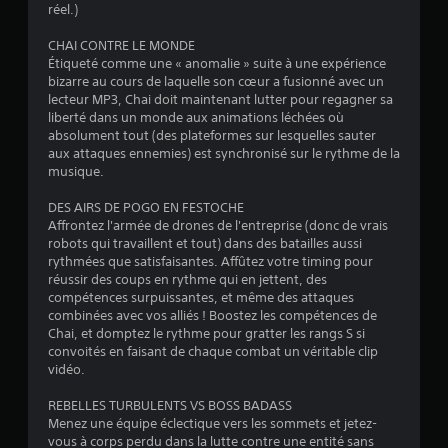
r
réel.)
o
t
a
.
n
n
CHAI CONTRE LE MONDE
d
d
Étiqueté comme une « anomalie » suite à une expérience
e
A
a
bizarre au cours de laquelle son cœur a fusionné avec un
m
u
n
lecteur MP3, Chai doit maintenant lutter pour regagner sa
o
t
s
liberté dans un monde aux animations léchées où
u
u
absolument tout (des plateformes sur lesquelles sauter
r
v
n
aux attaques ennemies) est synchronisé sur le rythme de la
e
e
t
musique.
s
e
m
o
m
DES AIRS DE POGO EN FESTOCHE
e
p
p
Affrontez l'armée de drones de l'entreprise (donc de vrais
n
t
s
robots qui travaillent et tout) dans des batailles aussi
t
i
i
rythmées que satisfaisantes. Affûtez votre timing pour
s
o
m
réussir des coups en rythme qui en jettent, des
V
n
p
compétences surpuissantes, et même des attaques
o
a
combinées avec vos alliés ! Boostez les compétences de
s
u
r
Chai, et domptez le rythme pour gratter les rangs S si
a
s
t
convoités en faisant de chaque combat un véritable clip
u
p
i
vidéo.
d
o
)
i
u
.
REBELLES TURBULENTS VS BOSS BADASS
o
v
Menez une équipe éclectique vers les sommets et jetez-
e
L
vous à corps perdu dans la lutte contre une entité sans