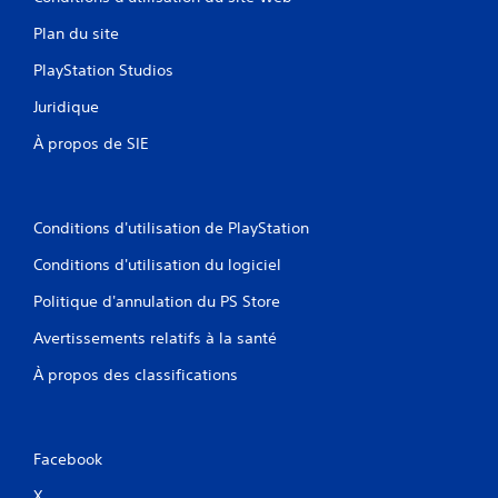
u
e
l
Plan du site
z
t
j
PlayStation Studios
e
o
r
u
Juridique
l
e
e
r
À propos de SIE
t
a
u
u
t
j
o
e
Conditions d'utilisation de PlayStation
r
u
i
s
Conditions d'utilisation du logiciel
e
a
l
n
Politique d'annulation du PS Store
d
s
u
Avertissements relatifs à la santé
u
g
t
a
À propos des classifications
i
m
l
e
i
p
s
l
Facebook
e
a
r
y
X