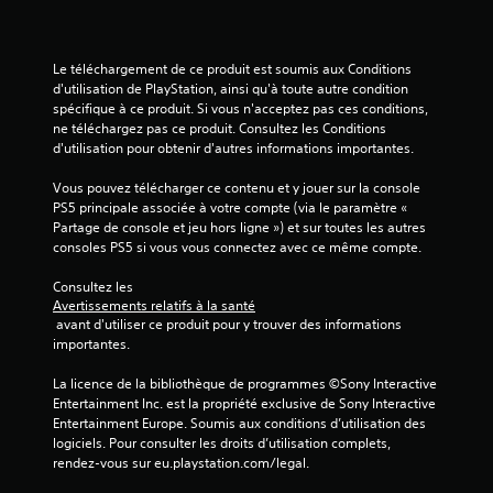
u
d
n
v
u
t
e
j
o
Le téléchargement de ce produit est soumis aux Conditions 
m
e
u
d'utilisation de PlayStation, ainsi qu'à toute autre condition 
e
u
p
spécifique à ce produit. Si vous n'acceptez pas ces conditions, 
n
à
a
ne téléchargez pas ce produit. Consultez les Conditions 
t
t
r
d'utilisation pour obtenir d'autres informations importantes.
s
o
v
.
u
i
Vous pouvez télécharger ce contenu et y jouer sur la console 
t
b
PS5 principale associée à votre compte (via le paramètre « 
m
r
J
Partage de console et jeu hors ligne ») et sur toutes les autres 
o
a
o
consoles PS5 si vous vous connectez avec ce même compte.
m
t
u
e
i
Consultez les 
a
n
o
Avertissements relatifs à la santé
t
b
n
 avant d'utiliser ce produit pour y trouver des informations 
.
s
l
importantes.
d
e
e
s
R
La licence de la bibliothèque de programmes ©Sony Interactive 
s
a
Entertainment Inc. est la propriété exclusive de Sony Interactive 
a
m
n
Entertainment Europe. Soumis aux conditions d’utilisation des 
p
a
logiciels. Pour consulter les droits d’utilisation complets, 
s
p
n
rendez-vous sur eu.playstation.com/legal.
c
e
e
o
t