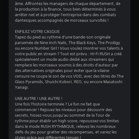
R
z
e
âme. Affrontez les managers de chaque département, de
a
j
s
la production à la finance, tous bien déterminés à vous
p
o
i
arrêter net et à protéger l'entreprise dans des combats
u
p
n
dantesques accompagnés de morceaux survoltés !
e
f
e
r
o
ENFILEZ VOTRE CASQUE
l
a
r
Tapez du pied au rythme d'une bande-son originale
d
u
m
parsemée de Nine Inch Nails, The Black Keys, The Prodigy
e
j
a
ou encore Number Girl ! Vous voulez montrer vos talents à
s
e
t
votre public en stream ? Tout est prévu : Hi-Fi RUSH a créé
c
u
i
spécialement un mode audio dédié aux streamers qui
o
s
o
remplace les morceaux soumis à des droits d'auteur par
m
a
n
des alternatives originales pour éviter que la vilaine
n
m
s
censure ne coupe le son de vos VOD, avec des titres de The
s
a
Glass Pyramids, Shuichi Kobori, REO, ou encore Masatoshi
a
u
u
Yanagi.
n
t
d
d
i
i
UNE AUTRE ! UNE AUTRE !
e
l
o
Une fois l'histoire terminée ? Le fun ne fait que
s
i
s
commencer ! Rejouez les niveaux pour découvrir des
s
V
o
secrets, hissez-vous jusqu'au sommet de la Tour de
e
o
n
rythme pour établir un high score, repoussez vos limites
r
u
t
dans le mode RUSH RYTHMIQUE, relevez les nombreux
l
s
é
défis du jeu pour gratter des récompenses, et variez les
e
p
g
styles grâce aux différentes tenues !