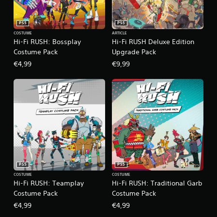
i
t
s
l
p
e
e
PS5
PS5
r
r
m
o
d
COSTUME
ARTICLE
e
Hi-Fi RUSH: Bossplay
Hi-Fi RUSH Deluxe Edition
p
a
n
Costume Pack
Upgrade Pack
o
n
t
s
s
€4,99
€9,99
.
é
l
e
e
s
j
C
.
e
o
u
n
.
f
I
o
n
É
r
v
v
t
e
é
v
r
n
PS5
PS5
i
s
e
COSTUME
COSTUME
s
i
Hi-Fi RUSH: Teamplay
Hi-Fi RUSH: Traditional Garb
m
u
o
Costume Pack
Costume Pack
e
e
n
n
€4,99
€4,99
l
r
t
(
é