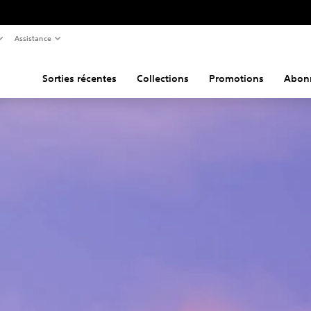
Assistance
Sorties récentes
Collections
Promotions
Abon