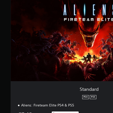
)
a
n
d
a
r
d
Standard
PS4
PS5
Aliens: Fireteam Elite PS4 & PS5