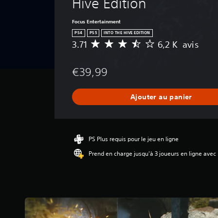
Hive Edition
Focus Entertainment
PS4
PS5
INTO THE HIVE EDITION
3.71
6,2 K avis
M
o
y
€39,99
e
n
n
Ajouter au panier
e
d
e
s
a
PS Plus requis pour le jeu en ligne
v
Prend en charge jusqu'à 3 joueurs en ligne avec
i
s
:
3
.
7