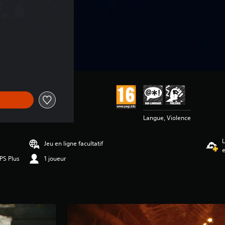
Langue, Violence
L
Jeu en ligne facultatif
 PS Plus
1 joueur