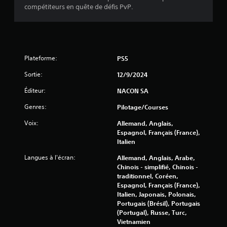
v
compétiteurs en quête de défis PvP.
i
s
Plateforme:
PS5
)
Sortie:
12/9/2024
Éditeur:
NACON SA
Genres:
Pilotage/Courses
Voix:
Allemand, Anglais,
Espagnol, Français (France),
Italien
Langues à l'écran:
Allemand, Anglais, Arabe,
Chinois - simplifié, Chinois -
traditionnel, Coréen,
Espagnol, Français (France),
Italien, Japonais, Polonais,
Portugais (Brésil), Portugais
(Portugal), Russe, Turc,
Vietnamien