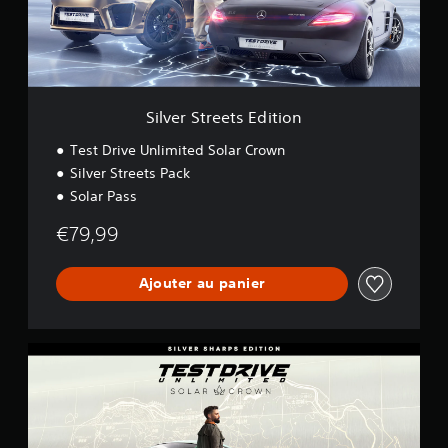
t
r
e
e
t
s
E
Silver Streets Edition
d
i
Test Drive Unlimited Solar Crown
t
Silver Streets Pack
i
Solar Pass
o
n
€79,99
Ajouter au panier
S
i
l
v
e
r