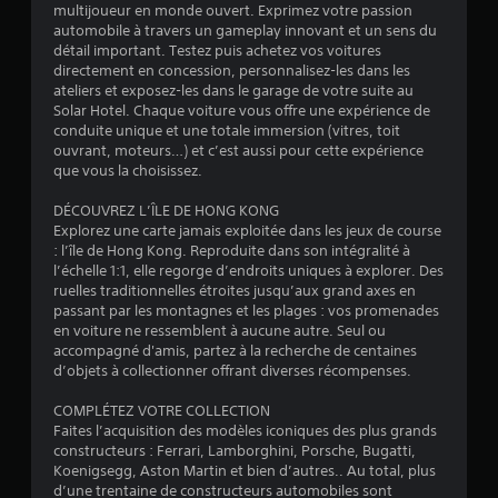
multijoueur en monde ouvert. Exprimez votre passion
2
automobile à travers un gameplay innovant et un sens du
détail important. Testez puis achetez vos voitures
.
directement en concession, personnalisez-les dans les
ateliers et exposez-les dans le garage de votre suite au
1
Solar Hotel. Chaque voiture vous offre une expérience de
conduite unique et une totale immersion (vitres, toit
6
ouvrant, moteurs…) et c’est aussi pour cette expérience
que vous la choisissez.
DÉCOUVREZ L’ÎLE DE HONG KONG
é
Explorez une carte jamais exploitée dans les jeux de course
: l’île de Hong Kong. Reproduite dans son intégralité à
t
l’échelle 1:1, elle regorge d’endroits uniques à explorer. Des
ruelles traditionnelles étroites jusqu’aux grand axes en
o
passant par les montagnes et les plages : vos promenades
en voiture ne ressemblent à aucune autre. Seul ou
accompagné d'amis, partez à la recherche de centaines
i
d’objets à collectionner offrant diverses récompenses.
l
COMPLÉTEZ VOTRE COLLECTION
Faites l’acquisition des modèles iconiques des plus grands
e
constructeurs : Ferrari, Lamborghini, Porsche, Bugatti,
Koenigsegg, Aston Martin et bien d’autres.. Au total, plus
s
d’une trentaine de constructeurs automobiles sont