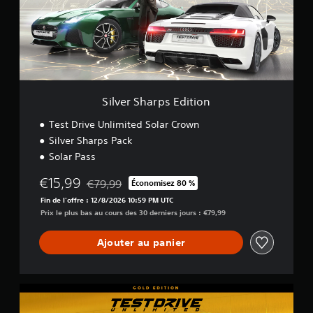
S
h
a
r
p
s
E
d
Silver Sharps Edition
i
t
Test Drive Unlimited Solar Crown
i
Silver Sharps Pack
o
Solar Pass
n
€15,99
€79,99
Économisez 80 %
Remise par rapport au prix d'origine de €79,99
Fin de l'offre : 12/8/2026 10:59 PM UTC
Prix le plus bas au cours des 30 derniers jours : €79,99
Ajouter au panier
G
o