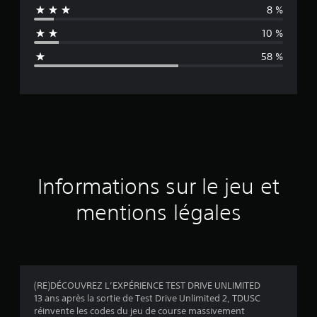
8 %
n
10 %
n
58 %
e
d
e
s
a
Informations sur le jeu et
v
mentions légales
i
s
(RE)DÉCOUVREZ L’EXPÉRIENCE TEST DRIVE UNLIMITED
13 ans après la sortie de Test Drive Unlimited 2, TDUSC
:
réinvente les codes du jeu de course massivement