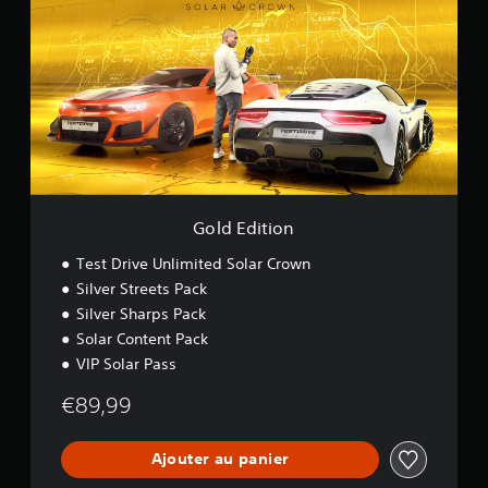
l
d
E
d
i
t
i
o
n
Gold Edition
Test Drive Unlimited Solar Crown
Silver Streets Pack
Silver Sharps Pack
Solar Content Pack
VIP Solar Pass
€89,99
Ajouter au panier