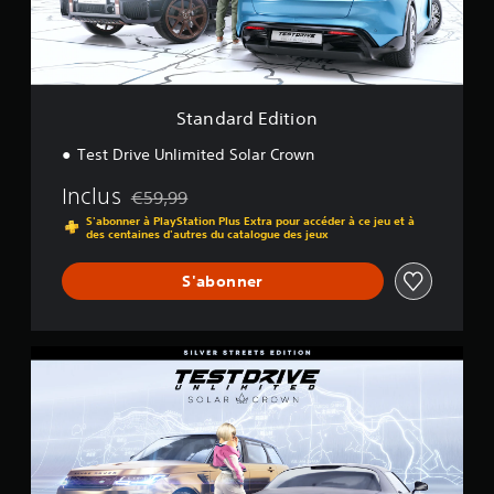
E
d
i
t
i
o
Standard Edition
n
Test Drive Unlimited Solar Crown
Inclus
€59,99
Remise par rapport au prix d'origine de €59,99
S'abonner à PlayStation Plus Extra pour accéder à ce jeu et à
des centaines d'autres du catalogue des jeux
S'abonner
S
i
l
v
e
r
S