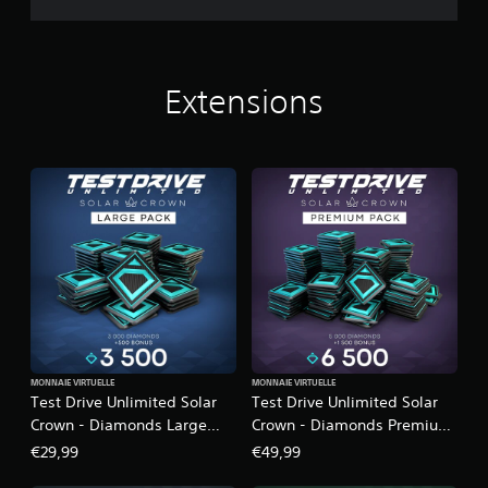
Extensions
MONNAIE VIRTUELLE
MONNAIE VIRTUELLE
Test Drive Unlimited Solar
Test Drive Unlimited Solar
Crown - Diamonds Large
Crown - Diamonds Premium
Pack
Pack
€29,99
€49,99