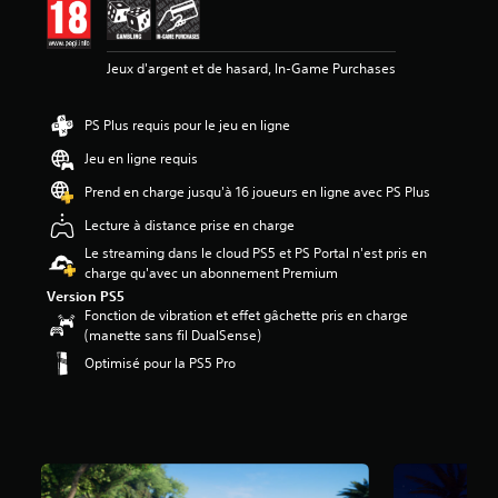
1
6
Jeux d'argent et de hasard, In-Game Purchases
é
t
o
PS Plus requis pour le jeu en ligne
i
l
Jeu en ligne requis
e
Prend en charge jusqu'à 16 joueurs en ligne avec PS Plus
s
s
Lecture à distance prise en charge
u
Le streaming dans le cloud PS5 et PS Portal n'est pris en
r
charge qu'avec un abonnement Premium
5
(
Version PS5
Fonction de vibration et effet gâchette pris en charge
2
(manette sans fil DualSense)
9
Optimisé pour la PS5 Pro
K
a
v
i
s
)