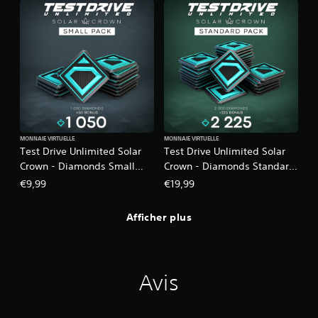
MONNAIE VIRTUELLE
MONNAIE VIRTUELLE
Test Drive Unlimited Solar
Test Drive Unlimited Solar
Crown - Diamonds Small
Crown - Diamonds Standard
Pack
Pack
€9,99
€19,99
Afficher plus
Avis