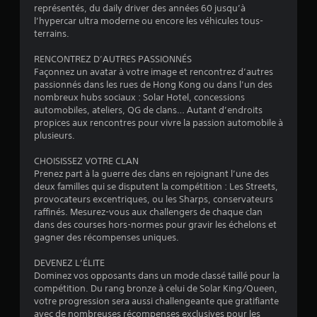
représentés, du daily driver des années 60 jusqu’à
s
l’hypercar ultra moderne ou encore les véhicules tous-
terrains.
u
RENCONTREZ D’AUTRES PASSIONNÉS
r
Façonnez un avatar à votre image et rencontrez d’autres
passionnés dans les rues de Hong Kong ou dans l’un des
5
nombreux hubs sociaux : Solar Hotel, concessions
automobiles, ateliers, QG de clans… Autant d’endroits
(
propices aux rencontres pour vivre la passion automobile à
plusieurs.
2
CHOISISSEZ VOTRE CLAN
9
Prenez part à la guerre des clans en rejoignant l’une des
deux familles qui se disputent la compétition : Les Streets,
2
provocateurs excentriques, ou les Sharps, conservateurs
raffinés. Mesurez-vous aux challengers de chaque clan
1
dans des courses hors-normes pour gravir les échelons et
gagner des récompenses uniques.
1
DEVENEZ L’ÉLITE
Dominez vos opposants dans un mode classé taillé pour la
compétition. Du rang bronze à celui de Solar King/Queen,
a
votre progression sera aussi challengeante que gratifiante
avec de nombreuses récompenses exclusives pour les