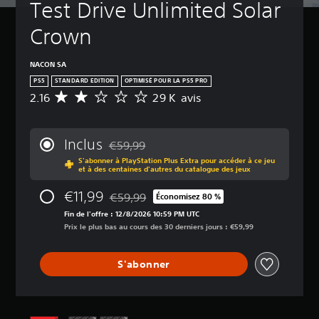
Test Drive Unlimited Solar 
Crown
NACON SA
PS5
STANDARD EDITION
OPTIMISÉ POUR LA PS5 PRO
2.16
29 K avis
M
o
y
e
Inclus
€59,99
n
Remise par rapport au prix d'origine de €59
S'abonner à PlayStation Plus Extra pour accéder à ce jeu
n
et à des centaines d'autres du catalogue des jeux
e
d
€11,99
€59,99
Économisez 80 %
e
Remise par rapport au prix d'origine de €59
s
Fin de l'offre : 12/8/2026 10:59 PM UTC
a
Prix le plus bas au cours des 30 derniers jours : €59,99
v
i
S'abonner
s
:
2
.