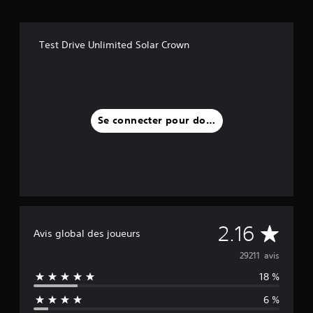
Test Drive Unlimited Solar Crown
Se connecter pour donner un avis
M
2.16
Avis global des joueurs
o
29211 avis
18 %
y
6 %
e