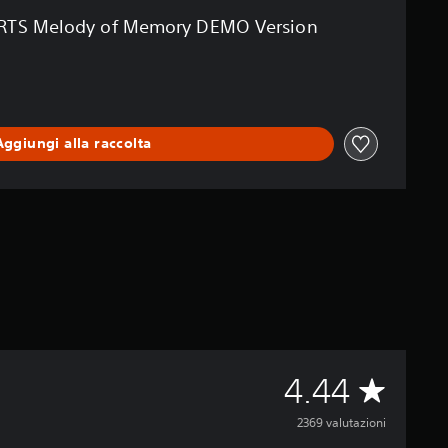
TS Melody of Memory DEMO Version
Aggiungi alla raccolta
V
4.44
a
2369 valutazioni