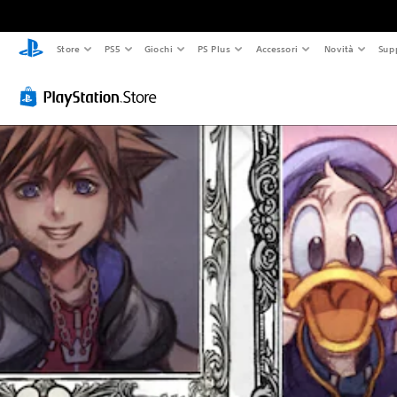
Store
PS5
Giochi
PS Plus
Accessori
Novità
Sup