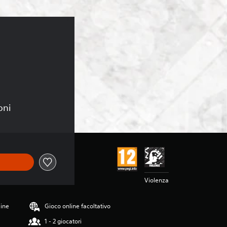
oni
Violenza
line
Gioco online facoltativo
1 - 2 giocatori