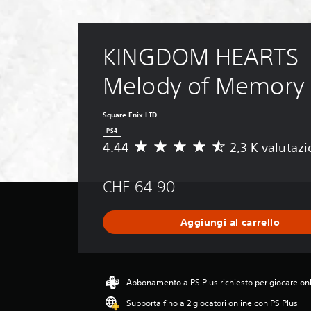
KINGDOM HEARTS 
Melody of Memory
Square Enix LTD
PS4
4.44
2,3 K valutazi
V
a
l
CHF 64.90
u
t
a
Aggiungi al carrello
z
i
o
n
e
Abbonamento a PS Plus richiesto per giocare on
m
Supporta fino a 2 giocatori online con PS Plus
e