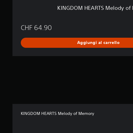
o
KINGDOM HEARTS Melody of
f
M
e
CHF 64.90
m
o
r
Aggiungi al carrello
y
KINGDOM HEARTS Melody of Memory