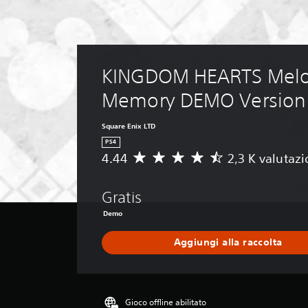
KINGDOM HEARTS Melo
Memory DEMO Version
Square Enix LTD
PS4
4.44
2,3 K valutazi
V
a
l
Gratis
u
t
Demo
a
z
Aggiungi alla raccolta
i
o
n
e
Gioco offline abilitato
m