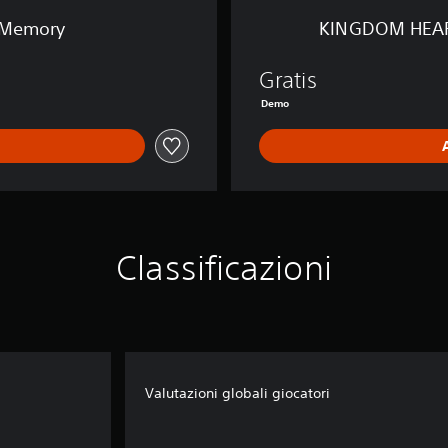
o
 Memory
KINGDOM HEAR
f
M
e
Gratis
m
Demo
o
r
y
D
E
M
O
V
Classificazioni
e
r
s
i
o
n
Valutazioni globali giocatori