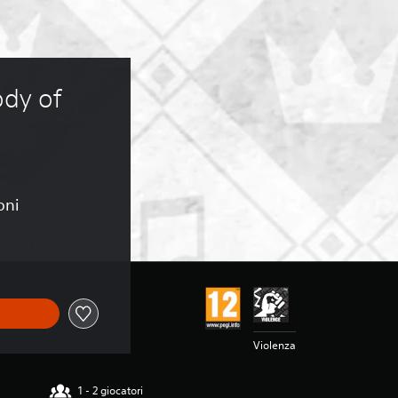
dy of 
oni
Violenza
1 - 2 giocatori