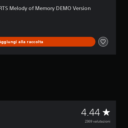
TS Melody of Memory DEMO Version
Aggiungi alla raccolta
V
4.44
a
2369 valutazioni