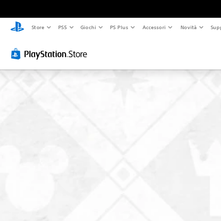
Store
PS5
Giochi
PS Plus
Accessori
Novità
Sup