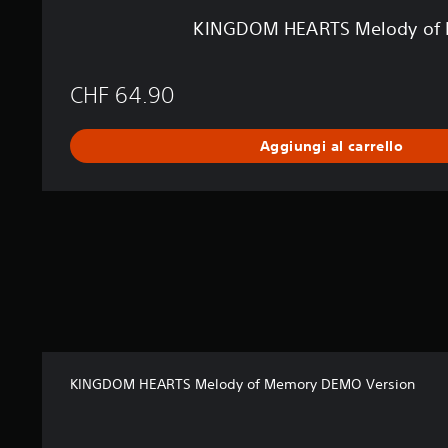
o
KINGDOM HEARTS Melody of
f
M
e
CHF 64.90
m
o
r
Aggiungi al carrello
y
KINGDOM HEARTS Melody of Memory DEMO Version