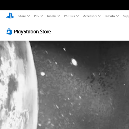
Store
PS5
Giochi
PS Plus
Accessori
Novità
Sup