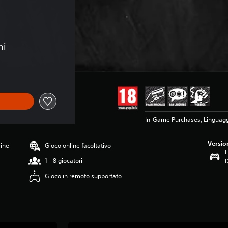
ni
In-Game Purchases, Linguagg
Versio
line
Gioco online facoltativo
F
1 - 8 giocatori
Gioco in remoto supportato