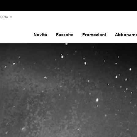
porto
Novità
Raccolte
Promozioni
Abboname