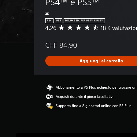
PS4™ e PS5™
2K
PS4
PS5
DELUXE ED. PER PS4™ E PS5™
4.26
18 K valutazio
V
a
l
CHF 84.90
u
t
a
Aggiungi al carrello
z
i
o
n
e
Abbonamento a PS Plus richiesto per giocare on
m
Acquisti durante il gioco facoltativi
e
d
Supporta fino a 8 giocatori online con PS Plus
i
a
d
i
4