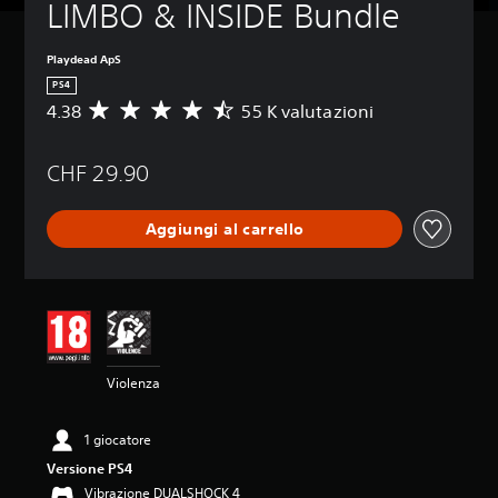
LIMBO & INSIDE Bundle
Playdead ApS
PS4
4.38
55 K valutazioni
V
a
l
CHF 29.90
u
t
a
Aggiungi al carrello
z
i
o
n
e
m
e
d
Violenza
i
a
d
1 giocatore
i
Versione PS4
4
.
Vibrazione DUALSHOCK 4