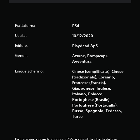
d
i
Piattaforma:
PS4
4
Uscita:
10/12/2020
.
Editore:
Playdead ApS
3
Generi:
Azione, Rompicapi,
Avventura
8
Lingue schermo:
Cinese (semplificato), Cinese
(tradizionale), Coreano,
s
Francese (Francia),
Giapponese, Inglese,
t
Italiano, Polacco,
Portoghese (Brasile),
e
Portoghese (Portogallo),
Russo, Spagnolo, Tedesco,
l
Turco
l
e
Per giocare a questo gioco su PS5, è possibile che tu debba 