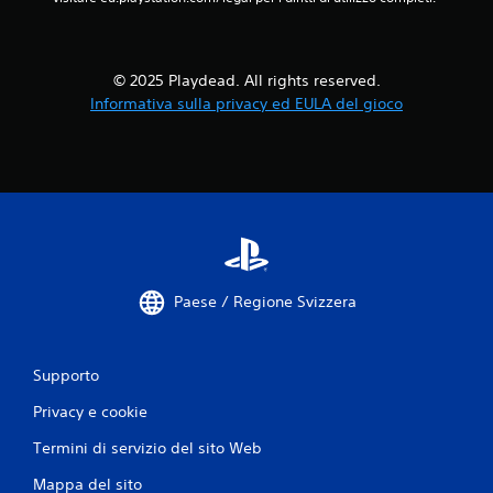
9
4
© 2025 Playdead. All rights reserved.
0
Informativa sulla privacy ed EULA del gioco
v
a
l
u
Paese / Regione Svizzera
t
a
Supporto
z
Privacy e cookie
i
Termini di servizio del sito Web
o
Mappa del sito