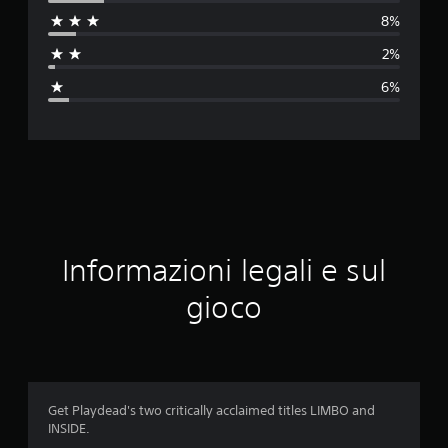
u
8%
t
2%
a
6%
z
i
o
n
e
Informazioni legali e sul
m
gioco
e
d
i
Get Playdead's two critically acclaimed titles LIMBO and
INSIDE.
a