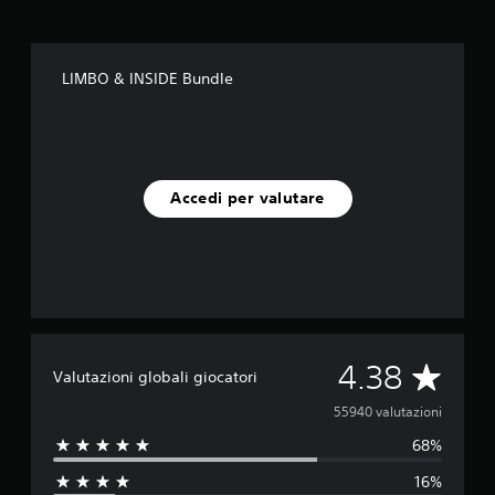
LIMBO & INSIDE Bundle
Accedi per valutare
V
4.38
Valutazioni globali giocatori
a
55940 valutazioni
68%
l
16%