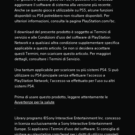
aggiornare il software di sistema alla versione più recente. 
s
Anche se questo gioco è utilizzabile su PS5, alcune funzioni 
disponibili su PS4 potrebbero non risultare disponibili. Per 
u
ulteriori informazioni, consulta la pagina PlayStation.com/bc.
c
Il download del presente prodotto è soggetto ai Termini di 
servizio e alle Condizioni d'uso del software di PlayStation 
i
Network e a qualsiasi altra condizione supplementare specifica 
applicabile a questo articolo. Se non si desidera accettare 
n
questi Termini, non scaricare questo articolo. Per maggiori 
dettagli, consultare i Termini di Servizio.
q
Una tantum applicabile per scaricare su più sistemi PS4. Si può 
u
utilizzare su PS4 pincipale senza effettuare l'accesso a 
PlayStation Network; l'accesso va effettuato per l'uso su altri 
e
sistemi PS4.
d
Prima di usare questo prodotto, leggere attentamente le 
Avvertenze per la salute
.
a
Library programs ©Sony Interactive Entertainment Inc. concesso 
5
in licenza esclusivamente a Sony Interactive Entertainment 
Europe. Si applicano i Termini d'uso del software. Si consiglia di 
5
visitare eu.playstation.com/legal per i diritti di utilizzo completi.