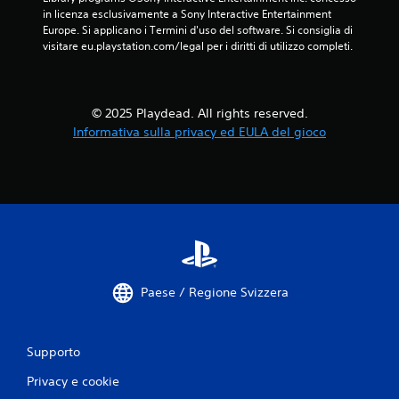
ù
in licenza esclusivamente a Sony Interactive Entertainment 
e
i
Europe. Si applicano i Termini d'uso del software. Si consiglia di 
m
m
visitare eu.playstation.com/legal per i diritti di utilizzo completi.
e
p
r
o
e
r
o
t
t
© 2025 Playdead. All rights reserved.
a
e
Informativa sulla privacy ed EULA del gioco
n
n
t
e
i
r
p
e
o
p
s
r
s
e
o
m
n
u
o
t
Paese / Regione Svizzera
e
i
s
p
s
i
e
Supporto
ù
r
t
e
Privacy e cookie
a
m