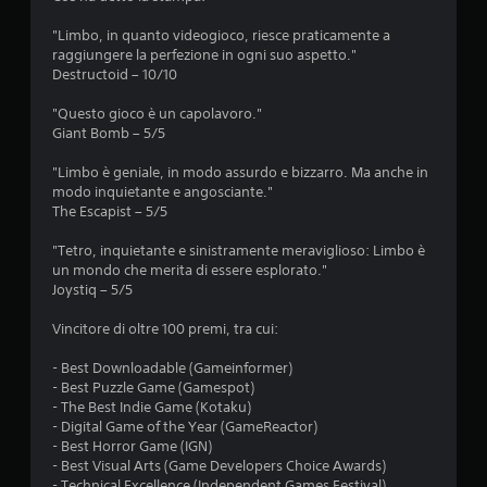
5
t
c
i
"Limbo, in quanto videogioco, riesce praticamente a
9
a
raggiungere la perfezione in ogni suo aspetto."
v
b
Destructoid – 10/10
4
e
i
c
l
"Questo gioco è un capolavoro."
0
o
e
Giant Bomb – 5/5
l
s
v
o
e
"Limbo è geniale, in modo assurdo e bizzarro. Ma anche in
r
modo inquietante e angosciante."
n
a
e
The Escapist – 5/5
z
N
a
l
"Tetro, inquietante e sinistramente meraviglioso: Limbo è
o
p
un mondo che merita di essere esplorato."
n
u
r
Joystiq – 5/5
è
e
n
t
s
Vincitore di oltre 100 premi, tra cui:
e
s
c
a
i
- Best Downloadable (Gameinformer)
e
- Best Puzzle Game (Gamespot)
o
s
z
- The Best Indie Game (Kotaku)
n
s
- Digital Game of the Year (GameReactor)
a
i
i
- Best Horror Game (IGN)
r
s
- Best Visual Arts (Game Developers Choice Awards)
i
i
- Technical Excellence (Independent Games Festival)