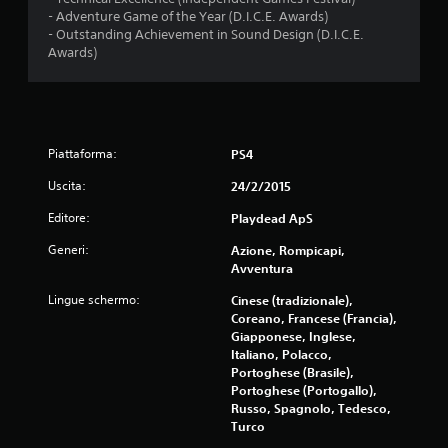
o
o
m
- Adventure Game of the Year (D.I.C.E. Awards)
s
u
n
- Outstanding Achievement in Sound Design (D.I.C.E.
a
l
Awards)
p
i
t
e
a
r
n
d
i
e
s
e
Piattaforma:
PS4
t
P
i
Uscita:
24/2/2015
u
n
o
Editore:
Playdead ApS
g
i
u
g
Generi:
Azione, Rompicapi,
e
i
Avventura
r
o
e
Lingue schermo:
Cinese (tradizionale),
c
i
Coreano, Francese (Francia),
a
c
Giapponese, Inglese,
r
o
Italiano, Polacco,
e
l
Portoghese (Brasile),
e
o
Portoghese (Portogallo),
s
r
Russo, Spagnolo, Tedesco,
p
i
Turco
o
p
s