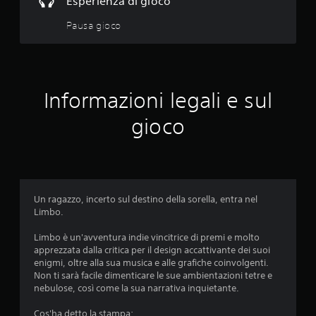
Esperienza di gioco
e
f
o
a
Pausa gioco
e
s
c
n
i
t
l
u
r
e
o
d
c
u
a
Informazioni legali e sul
n
l
i
t
e
gioco
e
g
n
m
g
p
e
q
o
r
l
e
u
i
.
Un ragazzo, incerto sul destino della sorella, entra nel
m
e
Limbo.
i
A
t
d
Limbo è un'avventura indie vincitrice di premi e molto
l
e
apprezzata dalla critica per il design accattivante dei suoi
.
t
a
enigmi, oltre alla sua musica e alle grafiche coinvolgenti.
e
Non ti sarà facile dimenticare le sue ambientazioni tetre e
r
G
nebulose, così come la sua narrativa inquietante.
5
n
i
a
Cos'ha detto la stampa:
o