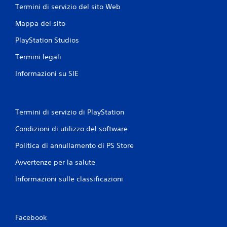
s
o
Termini di servizio del sito Web
t
d
i
i
Mappa del sito
s
f
i
PlayStation Studios
i
m
c
u
Termini legali
a
l
t
Informazioni su SIE
t
i
a
i
n
n
e
m
a
Termini di servizio di PlayStation
o
m
d
e
Condizioni di utilizzo del software
o
n
d
Politica di annullamento di PS Store
t
a
e
r
Avvertenze per la salute
.
i
s
Informazioni sulle classificazioni
u
G
l
i
t
o
a
Facebook
c
r