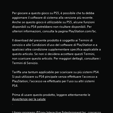
e
t
r
a
g
r
Per giocare a questo gioco su PS5, è possibile che tu debba 
i
t
aggiornare il software di sistema alla versione più recente. 
o
i
Anche se questo gioco è utilizzabile su PS5, alcune funzioni 
c
t
disponibili su PS4 potrebbero non risultare disponibili. Per 
a
r
ulteriori informazioni, consulta la pagina PlayStation.com/bc.
r
a
e
i
Il download del presente prodotto è soggetto ai Termini di 
,
m
servizio e alle Condizioni d'uso del software di PlayStation e a 
o
e
qualsiasi altra condizione supplementare specifica applicabile a 
p
n
questo articolo. Se non si desidera accettare questi Termini, 
p
u
non scaricare questo articolo. Per maggiori dettagli, consultare i 
u
s
Termini di Servizio.
r
e
e
n
Tariffa una tantum applicabile per scaricare su più sistemi PS4. 
i
z
Si può utilizzare su PS4 pincipale senza effettuare l'accesso a 
c
a
PlayStation; l'accesso va effettuato per l'uso su altri sistemi 
o
d
PS4.
l
o
o
v
Prima di usare questo prodotto, leggere attentamente le 
r
Avvertenze per la salute
e
i
.
r
p
p
i
Library programs ©Sony Interactive Entertainment Inc. concesso 
r