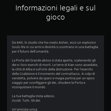
d
Informazioni legali e sul
i
gioco
3
.
4
Da A44, lo studio che ha creato Ashen, ecco un esplosivo
Souls-lite in cui armi e divinità si scontrano in una battaglia
8
per il futuro dell'umanità.
s
La Porta del Grande abisso è stata aperta, scatenando gli
dei e i loro eserciti di morti. Le terre di Kian sono assediate,
t
la città di Alba è sull'orlo della distruzione. Per l'esercito
della Coalizione è il momento del contrattacco. A colpi di
e
vendetta, polvere da sparo e magia partirai per un epico
viaggio per sconfiggere gli dei, chiudere la Porta e
l
riconquistare il mondo.
l
La tua battaglia inizia adesso.
Uccidi. Tutti. Gli dei.
e
Un'amicizia unica