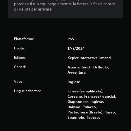
7
potenzia il tuo equipaggiamento: la battaglia finale contro
gli dei sta per arrivare.
0
v
a
Piattaforma:
PS5
l
Uscita:
17/7/2024
u
Editore:
Kepler Interactive Limited
t
Generi:
Azione, Giochi Di Ruolo,
Avventura
a
Voce:
Inglese
z
Lingue schermo:
Cinese (semplificato),
Coreano, Francese (Francia),
i
Giapponese, Inglese,
Italiano, Polacco,
o
Portoghese (Brasile), Russo,
Spagnolo, Tedesco
n