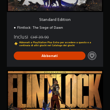
l
i
o
t
g
i
i
o
Standard Edition
o
n
c
Flintlock: The Siege of Dawn
o
o
Inclusi
CHF 39.90
Scontato dal prezzo originale di CHF 39.90
f
Abbonati a PlayStation Plus Extra per accedere a questo e a
f
centinaia di altri giochi nel Catalogo dei giochi
l
i
Abbonati
n
e
)
.
D
e
l
u
x
e
E
d
i