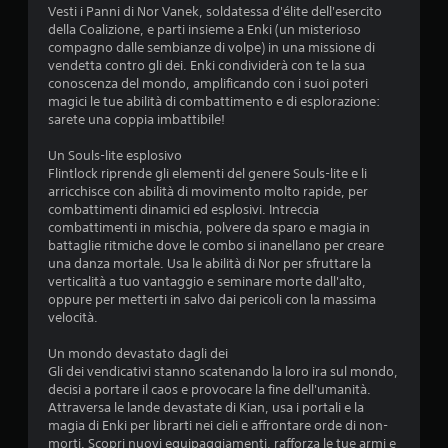
s
Vesti i Panni di Nor Vanek, soldatessa d'élite dell'esercito
della Coalizione, e parti insieme a Enki (un misterioso
u
compagno dalle sembianze di volpe) in una missione di
vendetta contro gli dei. Enki condividerà con te la sua
conoscenza del mondo, amplificando con i suoi poteri
c
magici le tue abilità di combattimento e di esplorazione:
sarete una coppia imbattibile!
i
Un Souls-lite esplosivo
n
Flintlock riprende gli elementi del genere Souls-lite e li
arricchisce con abilità di movimento molto rapide, per
q
combattimenti dinamici ed esplosivi. Intreccia
combattimenti in mischia, polvere da sparo e magia in
u
battaglie ritmiche dove le combo si inanellano per creare
una danza mortale. Usa le abilità di Nor per sfruttare la
e
verticalità a tuo vantaggio e seminare morte dall'alto,
oppure per metterti in salvo dai pericoli con la massima
d
velocità.
a
Un mondo devastato dagli dei
Gli dei vendicativi stanno scatenando la loro ira sul mondo,
3
decisi a portare il caos e provocare la fine dell'umanità.
Attraversa le lande devastate di Kian, usa i portali e la
3
magia di Enki per librarti nei cieli e affrontare orde di non-
morti. Scopri nuovi equipaggiamenti, rafforza le tue armi e