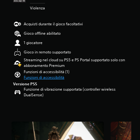
m
3
Violenza
o
.
m
4
e
8
Acquisti durante il gioco facoltativi
n
s
t
t
Gioco offline abilitato
o
e
1 giocatore
d
l
u
l
Gioco in remoto supportato
r
e
Streaming nel cloud su PS5 e PS Portal supportato solo con
a
s
abbonamento Premium
n
u
t
Funzioni di accessibilità (1)
c
e
Funzioni di accessibilità
i
l
n
Versione PS5
'
q
Funzione di vibrazione supportata (controller wireless
e
u
DualSense)
s
e
p
d
e
a
r
3
i
,
e
3
n
K
z
v