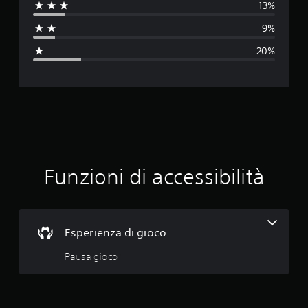
13%
t
9%
a
20%
z
i
o
n
e
Funzioni di accessibilità
m
e
Esperienza di gioco
d
Pausa gioco
i
a