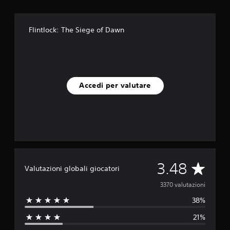
Flintlock: The Siege of Dawn
Accedi per valutare
V
3.48
Valutazioni globali giocatori
a
3370 valutazioni
38%
l
21%
u