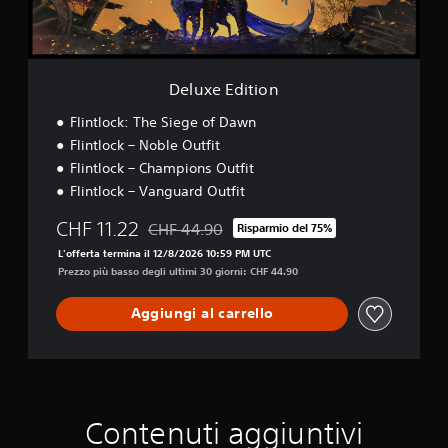
t
i
o
n
Deluxe Edition
Flintlock: The Siege of Dawn
Flintlock – Noble Outfit
Flintlock – Champions Outfit
Flintlock – Vanguard Outfit
CHF 11.22
CHF 44.90
Risparmio del 75%
Scontato dal prezzo originale di CHF 44.90
L'offerta termina il 12/8/2026 10:59 PM UTC
Prezzo più basso degli ultimi 30 giorni: CHF 44.90
Aggiungi al carrello
Contenuti aggiuntivi