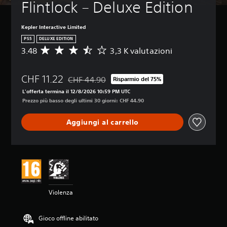
Flintlock – Deluxe Edition
i
n
p
Kepler Interactive Limited
a
PS5
DELUXE EDITION
u
3.48
3,3 K valutazioni
V
s
a
a
l
i
CHF 11.22
u
l
CHF 44.90
Risparmio del 75%
Scontato dal prezzo originale di CHF 44.90
t
g
L'offerta termina il 12/8/2026 10:59 PM UTC
a
i
Prezzo più basso degli ultimi 30 giorni: CHF 44.90
z
o
i
c
Aggiungi al carrello
o
o
n
i
e
n
m
q
e
u
d
a
i
l
a
s
Violenza
d
i
i
a
3
s
Gioco offline abilitato
.
i