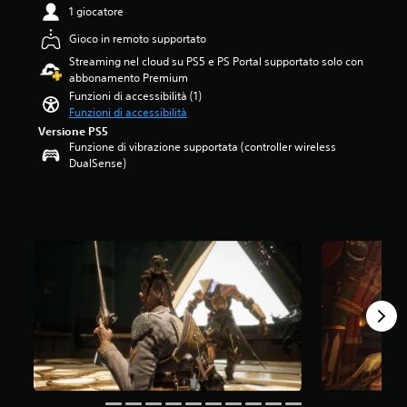
1 giocatore
4
m
8
o
Gioco in remoto supportato
s
m
t
e
Streaming nel cloud su PS5 e PS Portal supportato solo con
e
n
abbonamento Premium
l
t
Funzioni di accessibilità (1)
l
o
Funzioni di accessibilità
e
d
Versione PS5
s
u
Funzione di vibrazione supportata (controller wireless
u
r
DualSense)
c
a
i
n
n
t
q
e
u
l
e
'
d
e
a
s
3
p
,
e
3
r
K
i
v
e
a
n
l
z