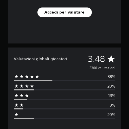
Accedi per valutare
V
3.48
Valutazioni globali giocatori
a
3366 valutazioni
38%
l
20%
u
13%
t
9%
a
20%
z