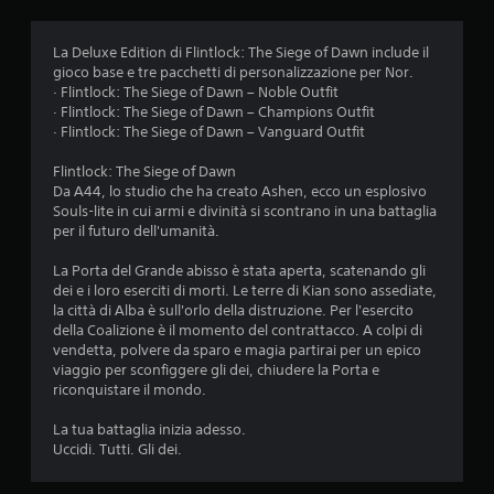
.
4
La Deluxe Edition di Flintlock: The Siege of Dawn include il
gioco base e tre pacchetti di personalizzazione per Nor.
8
· Flintlock: The Siege of Dawn – Noble Outfit
· Flintlock: The Siege of Dawn – Champions Outfit
s
· Flintlock: The Siege of Dawn – Vanguard Outfit
t
Flintlock: The Siege of Dawn
Da A44, lo studio che ha creato Ashen, ecco un esplosivo
e
Souls-lite in cui armi e divinità si scontrano in una battaglia
per il futuro dell'umanità.
l
La Porta del Grande abisso è stata aperta, scatenando gli
l
dei e i loro eserciti di morti. Le terre di Kian sono assediate,
la città di Alba è sull'orlo della distruzione. Per l'esercito
e
della Coalizione è il momento del contrattacco. A colpi di
vendetta, polvere da sparo e magia partirai per un epico
s
viaggio per sconfiggere gli dei, chiudere la Porta e
riconquistare il mondo.
u
La tua battaglia inizia adesso.
Uccidi. Tutti. Gli dei.
c