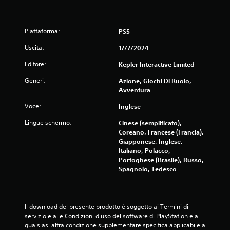
i
n
Piattaforma:
PS5
q
Uscita:
17/7/2024
u
Editore:
Kepler Interactive Limited
e
Generi:
Azione, Giochi Di Ruolo,
Avventura
d
Voce:
Inglese
a
Lingue schermo:
Cinese (semplificato),
3
Coreano, Francese (Francia),
Giapponese, Inglese,
3
Italiano, Polacco,
Portoghese (Brasile), Russo,
Spagnolo, Tedesco
6
6
Il download del presente prodotto è soggetto ai Termini di 
v
servizio e alle Condizioni d'uso del software di PlayStation e a 
qualsiasi altra condizione supplementare specifica applicabile a 