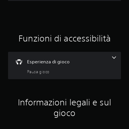
i
o
n
e
Funzioni di accessibilità
m
e
Esperienza di gioco
d
Pausa gioco
i
a
d
Informazioni legali e sul
i
gioco
3