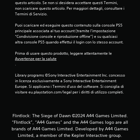
a
questo articolo. Se non si desidera accettare questi Termini, 
non scaricare questo articolo. Per maggiori dettagli, consultare i 
l
Termini di Servizio.
u
Puoi scaricare ed eseguire questo contenuto sulla console PS5 
principale associata al tuo account (tramite l'impostazione 
t
“Condivisione console e riproduzione offline”) e su qualsiasi 
altra console PS5 quando effettui il login con lo stesso account.
a
Prima di usare questo prodotto, leggere attentamente le 
z
Avvertenze per la salute
.
i
Library programs ©Sony Interactive Entertainment Inc. concesso 
o
in licenza esclusivamente a Sony Interactive Entertainment 
Europe. Si applicano i Termini d'uso del software. Si consiglia di 
n
visitare eu.playstation.com/legal per i diritti di utilizzo completi.
i
Flintlock: The Siege of Dawn ©2024 A44 Games Limited.
“Flintlock”, “A44 Games” and the A44 Games logo are all
brands of A44 Games Limited. Developed by A44 Games
Limited, a member of the Kepler Interactive group.