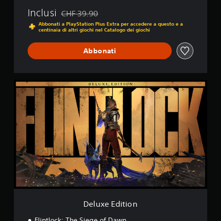
l
Inclusi
CHF 39.90
o
Scontato dal prezzo originale di CHF 39.90
Abbonati a PlayStation Plus Extra per accedere a questo e a
g
centinaia di altri giochi nel Catalogo dei giochi
i
o
Abbonati
c
o
o
f
D
f
e
l
l
i
u
n
x
e
e
)
E
.
d
i
t
i
o
n
Deluxe Edition
Flintlock: The Siege of Dawn