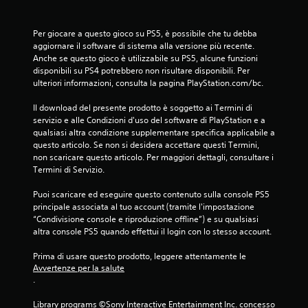
e
i
z
o
z
c
Per giocare a questo gioco su PS5, è possibile che tu debba 
i
a
aggiornare il software di sistema alla versione più recente. 
(
r
Anche se questo gioco è utilizzabile su PS5, alcune funzioni 
s
e
disponibili su PS4 potrebbero non risultare disponibili. Per 
o
s
ulteriori informazioni, consulta la pagina PlayStation.com/bc.
l
e
o
n
Il download del presente prodotto è soggetto ai Termini di 
g
z
servizio e alle Condizioni d'uso del software di PlayStation e a 
i
a
qualsiasi altra condizione supplementare specifica applicabile a 
o
d
questo articolo. Se non si desidera accettare questi Termini, 
c
o
non scaricare questo articolo. Per maggiori dettagli, consultare i 
o
v
Termini di Servizio.
o
e
f
r
Puoi scaricare ed eseguire questo contenuto sulla console PS5 
f
u
principale associata al tuo account (tramite l'impostazione 
l
t
“Condivisione console e riproduzione offline”) e su qualsiasi 
i
i
altra console PS5 quando effettui il login con lo stesso account.
n
l
e
i
Prima di usare questo prodotto, leggere attentamente le 
)
z
Avvertenze per la salute
.
z
.
a
r
Library programs ©Sony Interactive Entertainment Inc. concesso 
S