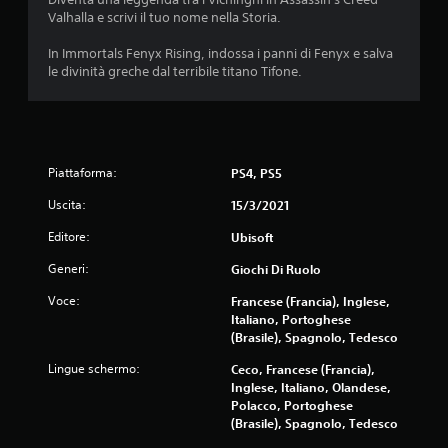
e
e
Valhalla e scrivi il tuo nome nella Storia.
n
r
z
i
In Immortals Fenyx Rising, indossa i panni di Fenyx e salva
a
e
le divinità greche dal terribile titano Tifone.
c
n
o
z
n
a
t
d
r
i
Piattaforma:
PS4, PS5
g
o
i
l
Uscita:
15/3/2021
o
l
c
Editore:
Ubisoft
i
o
t
Generi:
o
Giochi Di Ruolo
o
g
u
Voce:
Francese (Francia), Inglese,
l
Italiano, Portoghese
c
i
(Brasile), Spagnolo, Tedesco
h
i
n
P
Lingue schermo:
Ceco, Francese (Francia),
t
u
Inglese, Italiano, Olandese,
e
o
Polacco, Portoghese
r
i
(Brasile), Spagnolo, Tedesco
m
g