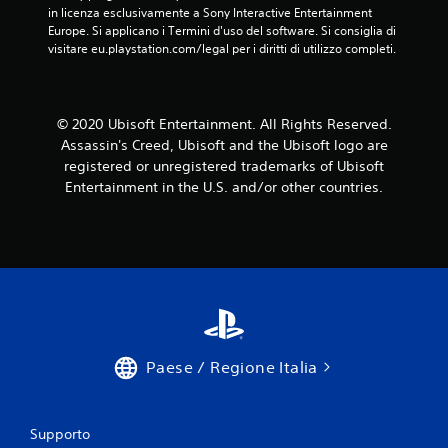
e
in licenza esclusivamente a Sony Interactive Entertainment 
a
i
Europe. Si applicano i Termini d'uso del software. Si consiglia di 
l
c
visitare eu.playstation.com/legal per i diritti di utilizzo completi.
v
o
a
n
t
t
a
r
© 2020 Ubisoft Entertainment. All Rights Reserved.
o
g
Assassin's Creed, Ubisoft and the Ubisoft logo are
l
g
registered or unregistered trademarks of Ubisoft
l
i
Entertainment in the U.S. and/or other countries.
i
o
t
m
o
a
u
n
c
u
h
a
.
l
e
G
P
i
Paese / Regione Italia
u
o
o
c
i
a
c
Supporto
b