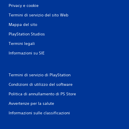
r
i
Privacy e cookie
e
l
a
Termini di servizio del sito Web
e
r
e
s
Mappa del sito
p
e
u
n
PlayStation Studios
n
z
t
Termini legali
a
i
v
d
Informazioni su SIE
i
i
b
s
r
a
l
a
Termini di servizio di PlayStation
v
z
a
Condizioni di utilizzo del software
i
t
o
Politica di annullamento di PS Store
a
n
g
e
Avvertenze per la salute
g
d
i
Informazioni sulle classificazioni
e
o
l
m
a
c