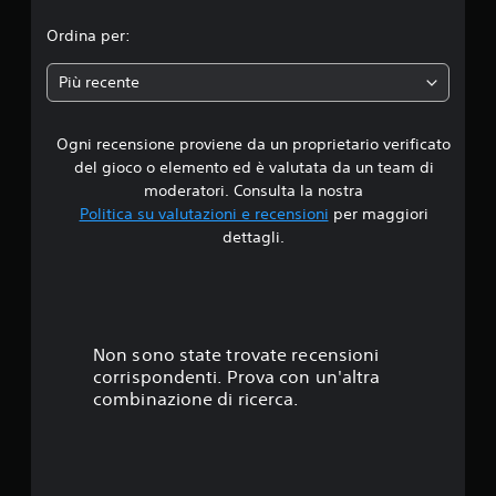
i
L
a
z
t
n
i
e
a
c
u
Ordina per:
v
i
d
o
r
e
a
n
i
m
a
r
Più recente
f
g
a
.
t
o
d
i
n
i
r
o
d
r
m
Ogni recensione proviene da un proprietario verificato
i
c
i
e
a
o
del gioco o elemento ed è valutata da un team di
l
z
.
4
P
moderatori. Consulta la nostra
e
i
u
Politica su valutazioni e recensioni
per maggiori
l
o
.
o
dettagli.
e
n
i
v
i
r
0
e
a
i
t
u
v
8
t
d
e
e
i
d
s
Non sono state trovate recensioni
.
o
e
corrispondenti. Prova con un'altra
s
r
t
combinazione di ricerca.
o
e
G
n
i
e
i
o
c
o
a
o
l
c
n
n