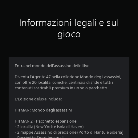
n
z
a
Informazioni legali e sul
c
h
gioco
e
s
i
a
a
t
t
Entra nel mondo dell'assassino definitivo.
i
v
Diventa l'Agente 47 nella collezione Mondo degli assassini,
a
con oltre 20 località iconiche, centinaia di sfide e tutti i
t
contenuti scaricabili premium in un solo pacchetto.
a
l
L'Edizione deluxe include:
a
r
HITMAN: Mondo degli assassini
e
s
HITMAN 2 - Pacchetto espansione
i
- 2 località (New York e Isola di Haven)
s
- 2 mappe Assassino di precisione (Porto di Hantu e Siberia)
t
- Pacchetto Sport invernali