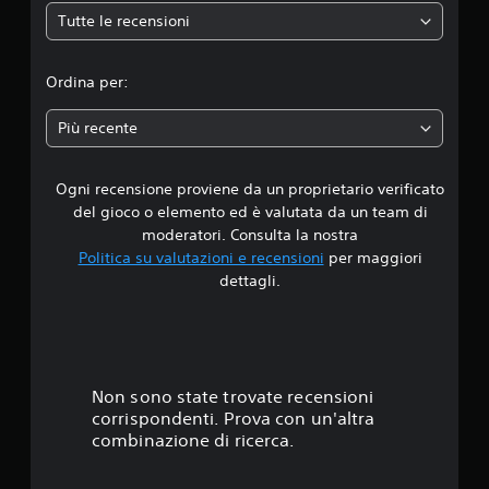
l
Tutte le recensioni
a
d
v
i
i
b
Ordina per:
r
a
a
Più recente
z
d
i
o
Ogni recensione proviene da un proprietario verificato
i
n
del gioco o elemento ed è valutata da un team di
e
4
moderatori. Consulta la nostra
d
Politica su valutazioni e recensioni
per maggiori
e
.
l
dettagli.
c
3
o
n
9
t
r
s
Non sono state trovate recensioni
o
l
corrispondenti. Prova con un'altra
t
l
combinazione di ricerca.
e
e
r