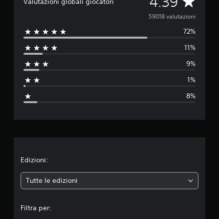
V
4.39
Valutazioni globali giocatori
P
a
59018 valutazioni
u
o
72%
l
i
g
11%
u
i
o
9%
t
c
a
1%
a
r
8%
e
z
s
e
i
n
z
o
a
a
t
n
Edizioni:
t
i
e
Tutte le edizioni
v
a
m
r
Filtra per:
e
e