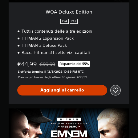
o
t
t
l
i
o
WOA Deluxe Edition
l
o
l
i
n
i
PS4
PS5
s
t
Tutti i contenuti delle altre edizioni
o
o
n
HITMAN 2 Expansion Pack
u
o
c
HITMAN 3 Deluxe Pack
p
h
Racc. Hitman 3 I sette vizi capitali
r
P
e
€44,99
€99,99
Risparmio del 55%
u
s
Scontato dal prezzo originale di €99,99
o
e
L'offerta termina il 12/8/2026 10:59 PM UTC
i
n
Prezzo più basso degli ultimi 30 giorni: €99,99
g
t
i
a
Aggiungi al carrello
o
t
c
i
a
i
r
n
H
e
u
I
s
n
T
e
c
M
n
a
A
z
r