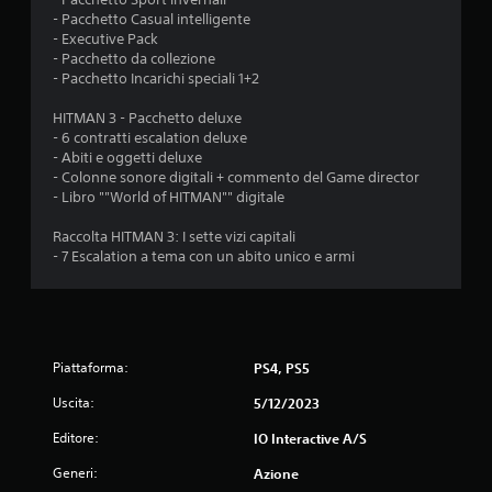
e
- Pacchetto Casual intelligente
n
- Executive Pack
z
- Pacchetto da collezione
a
- Pacchetto Incarichi speciali 1+2
a
d
HITMAN 3 - Pacchetto deluxe
a
- 6 contratti escalation deluxe
t
- Abiti e oggetti deluxe
t
- Colonne sonore digitali + commento del Game director
i
- Libro ""World of HITMAN"" digitale
v
a
Raccolta HITMAN 3: I sette vizi capitali
n
- 7 Escalation a tema con un abito unico e armi
e
i
g
r
i
Piattaforma:
PS4, PS5
l
l
Uscita:
5/12/2023
e
t
Editore:
IO Interactive A/S
t
i
Generi:
Azione
.