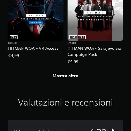
v
i
b
r
a
z
i
PS5
PS5
PS4
o
LIVELLO
LIVELLO
n
HITMAN WOA – VR Access
HITMAN WOA - Sarajevo Six
e
Campaign Pack
€4,99
d
€4,99
e
l
Mostra altro
c
o
n
t
r
Valutazioni e recensioni
o
l
l
e
r