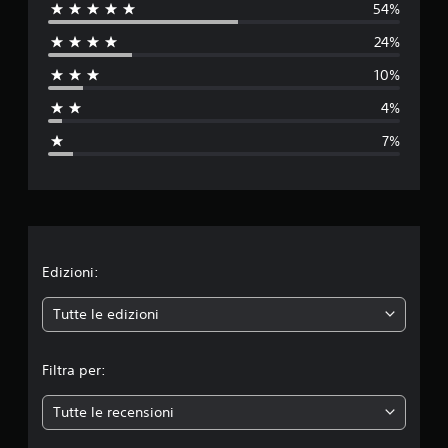
54%
l
24%
u
10%
t
4%
a
7%
z
i
o
n
Edizioni:
e
Tutte le edizioni
m
Filtra per:
e
Tutte le recensioni
d