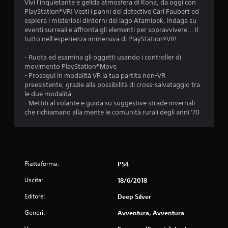
o
Vivi l'inquietante e gelida atmosfera di Kona, da oggi con
PlayStation®VR! Vesti i panni del detective Carl Faubert ed
n
esplora i misteriosi dintorni del lago Atamipek, indaga su
eventi surreali e affronta gli elementi per sopravvivere... Il
i
tutto nell'esperienza immersiva di PlayStation®VR!
- Ruota ed esamina gli oggetti usando i controller di
movimento PlayStation®Move
- Prosegui in modalità VR la tua partita non-VR
preesistente, grazie alla possibilità di cross-salvataggio tra
le due modalità
- Mettiti al volante e guida su suggestive strade invernali
che richiamano alla mente le comunità rurali degli anni '70
Piattaforma:
PS4
Uscita:
18/6/2018
Editore:
Deep Silver
Generi:
Avventura, Avventura