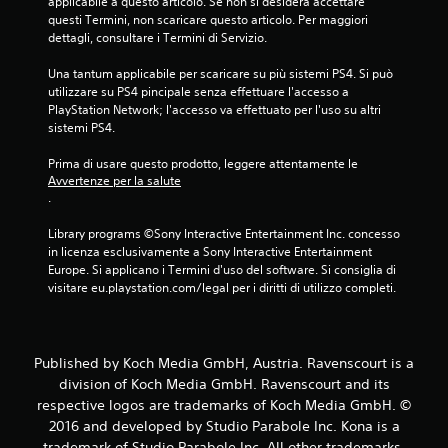
applicabile a questo articolo. Se non si desidera accettare 
questi Termini, non scaricare questo articolo. Per maggiori 
dettagli, consultare i Termini di Servizio.
Una tantum applicabile per scaricare su più sistemi PS4. Si può 
utilizzare su PS4 pincipale senza effettuare l'accesso a 
PlayStation Network; l'accesso va effettuato per l'uso su altri 
sistemi PS4.
Prima di usare questo prodotto, leggere attentamente le 
Avvertenze per la salute
.
Library programs ©Sony Interactive Entertainment Inc. concesso 
in licenza esclusivamente a Sony Interactive Entertainment 
Europe. Si applicano i Termini d'uso del software. Si consiglia di 
visitare eu.playstation.com/legal per i diritti di utilizzo completi.
Published by Koch Media GmbH, Austria. Ravenscourt is a
division of Koch Media GmbH. Ravenscourt and its
respective logos are trademarks of Koch Media GmbH. ©
2016 and developed by Studio Parabole Inc. Kona is a
trademark of Studio Parabole Inc. All other trademarks,