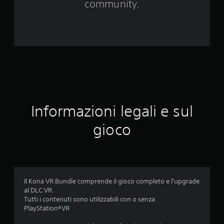
1
community.
9
1
6
v
a
Informazioni legali e sul
l
gioco
u
t
a
Il Kona VR Bundle comprende il gioco completo e l'upgrade
z
al DLC VR.
Tutti i contenuti sono utilizzabili con o senza
i
PlayStation®VR