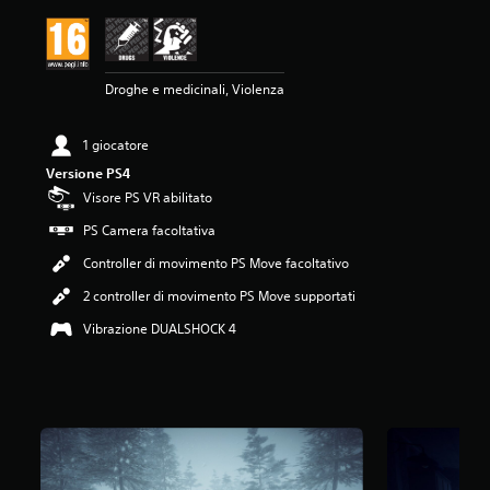
e
m
e
d
Droghe e medicinali, Violenza
i
a
d
1 giocatore
i
4
Versione PS4
.
Visore PS VR abilitato
1
5
PS Camera facoltativa
s
Controller di movimento PS Move facoltativo
t
e
2 controller di movimento PS Move supportati
l
l
Vibrazione DUALSHOCK 4
e
s
u
c
i
n
q
u