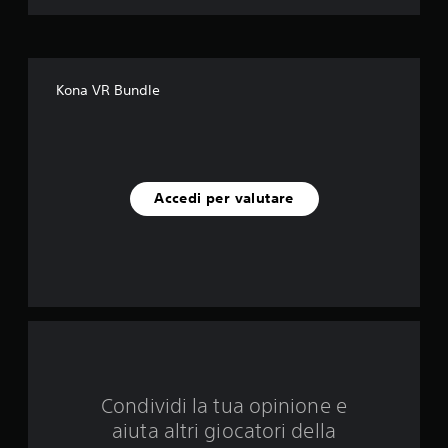
l
e
s
Kona VR Bundle
u
c
i
Accedi per valutare
n
q
u
e
d
Condividi la tua opinione e
a
aiuta altri giocatori della