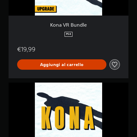
d
l
e
Kona VR Bundle
PS4
€19,99
Aggiungi al carrello
K
o
n
a