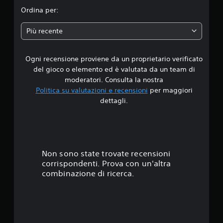
i
Ordina per:
a
Più recente
d
Ogni recensione proviene da un proprietario verificato
i
del gioco o elemento ed è valutata da un team di
4
moderatori. Consulta la nostra
Politica su valutazioni e recensioni
per maggiori
.
dettagli.
1
5
s
Non sono state trovate recensioni
corrispondenti. Prova con un'altra
t
combinazione di ricerca.
e
l