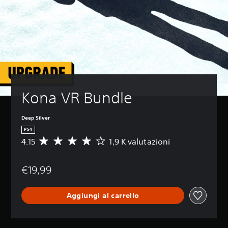
Kona VR Bundle
Deep Silver
PS4
4.15
1,9 K valutazioni
V
a
l
€19,99
u
t
a
Aggiungi al carrello
z
i
o
n