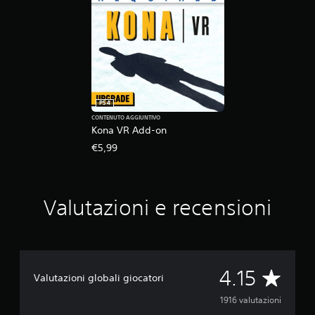
PS4
CONTENUTO AGGIUNTIVO
Kona VR Add-on
€5,99
Valutazioni e recensioni
V
4.15
Valutazioni globali giocatori
a
1916 valutazioni