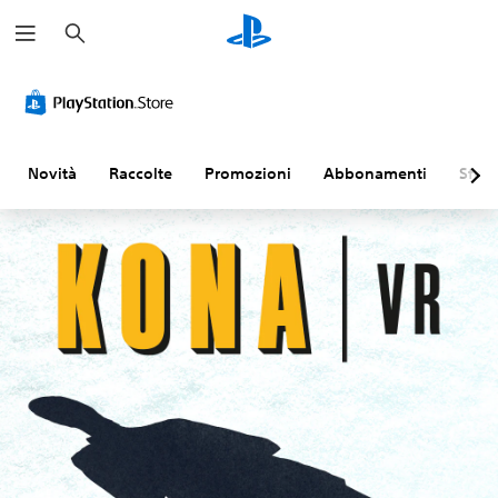
C
e
r
c
a
Novità
Raccolte
Promozioni
Abbonamenti
Sfogl