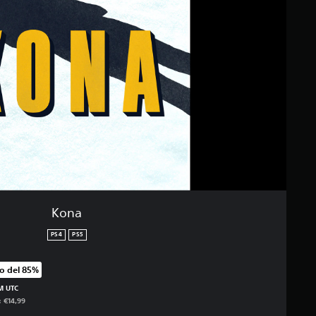
Kona
PS4
PS5
o del 85%
o originale di €14,99
PM UTC
: €14,99