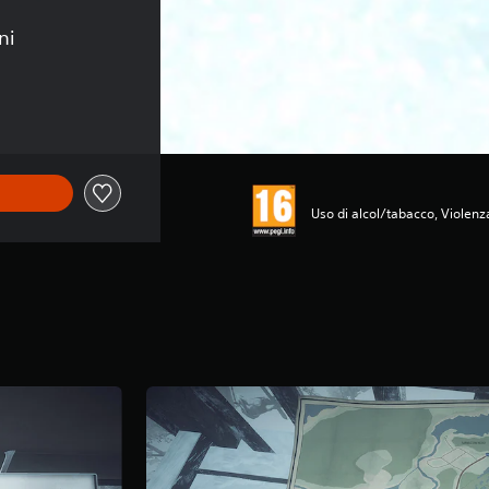
ni
4,99
Uso di alcol/tabacco, Violenz