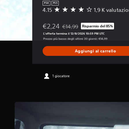
PS4
PS5
4.15
1,9 K valutazio
V
a
l
€2,24
€14,99
Risparmio del 85%
u
Scontato dal prezzo originale di €1
t
L'offerta termina il 12/8/2026 10:59 PM UTC
a
Prezzo più basso degli ultimi 30 giorni: €14,99
z
i
Aggiungi al carrello
o
n
e
m
e
1 giocatore
d
i
a
d
i
4
.
1
5