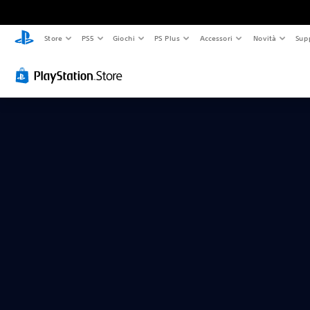
Store
PS5
Giochi
PS Plus
Accessori
Novità
Sup