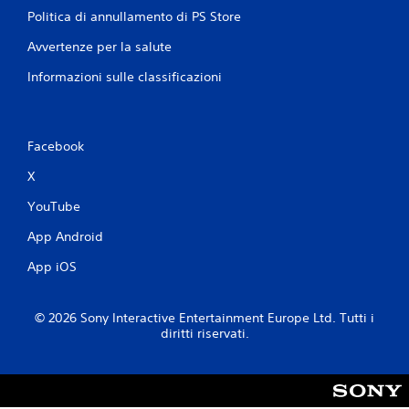
i
Politica di annullamento di PS Store
d
Avvertenze per la salute
i
m
Informazioni sulle classificazioni
o
v
i
m
Facebook
e
X
n
t
YouTube
o
App Android
P
u
App iOS
o
i
g
© 2026 Sony Interactive Entertainment Europe Ltd. Tutti i
i
diritti riservati.
o
c
a
r
e