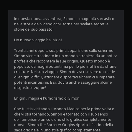
n
.
z
a
d
G
In questa nuova avventura, Simon, il mago più sarcastico
i
i
nella storia dei videogiochi, torna per svelare segreti e
g
o
storie del suo passato!
i
c
o
Un nuovo viaggio ha inizio!
a
c
b
o
Trenta anni dopo la sua prima apparizione sullo schermo,
i
,
Simon viene trascinato in un mondo straniero da un’antica
l
p
profezia che racconterà le sue origini. Questo mondo è
u
e
popolato da maghi potenti ma per lo più inutili e da strane
o
s
creature. Nel suo viaggio, Simon dovrà risolvere una serie
i
e
di enigmi difficili, azionare dispositivi alchemici e imparare
g
n
potenti incantesimi. E sì, dovrà anche assaggiare alcune
i
disgustose zuppe!
z
o
a
c
Enigmi, magia e l’umorismo di Simon
p
a
r
r
Che tu stia visitando il Mondo Magico per la prima volta o
e
e
che vi stia tornando, Simon è tornato con il suo senso
s
s
dell’umorismo unico e uno stile grafico completamente
e
s
nuovo. Simon the Sorcerer Origins riporta il fascino della
n
i
saga originale in uno stile grafico completamente