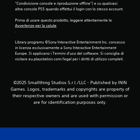
“Condivisione console e riproduzione offline”) e su qualsiasi 
p
altra console PS5 quando effettui il login con lo stesso account.
i
ù
Prima di usare questo prodotto, leggere attentamente le 
t
Avvertenze per la salute
a
.
s
t
Library programs ©Sony Interactive Entertainment Inc. concesso 
i
in licenza esclusivamente a Sony Interactive Entertainment 
s
Europe. Si applicano i Termini d'uso del software. Si consiglia di 
i
visitare eu.playstation.com/legal per i diritti di utilizzo completi.
m
u
l
t
a
©2025 Smallthing Studios S.r.l./LLC - Published by ININ
n
Games. Logos, trademarks and copyrights are property of
e
their respective owners and are used with permission or
a
are for identification purposes only.
m
e
n
t
e
.