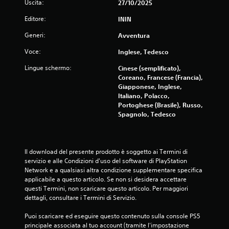
Uscita:
27/10/2025
c
o
a
v
Editore:
ININ
r
e
e
r
Generi:
Avventura
d
p
i
r
Voce:
Inglese, Tedesco
s
e
Lingue schermo:
t
Cinese (semplificato),
m
u
Coreano, Francese (Francia),
e
r
Giapponese, Inglese,
r
b
Italiano, Polacco,
e
i
Portoghese (Brasile), Russo,
o
v
Spagnolo, Tedesco
t
i
e
s
n
i
e
v
Il download del presente prodotto è soggetto ai Termini di 
r
i
servizio e alle Condizioni d'uso del software di PlayStation 
e
.
Network e a qualsiasi altra condizione supplementare specifica 
p
applicabile a questo articolo. Se non si desidera accettare 
r
questi Termini, non scaricare questo articolo. Per maggiori 
e
dettagli, consultare i Termini di Servizio.
m
u
Puoi scaricare ed eseguire questo contenuto sulla console PS5 
t
principale associata al tuo account (tramite l'impostazione 
i