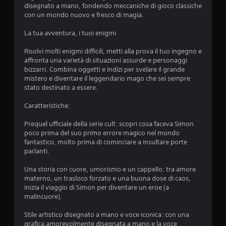
z
o
disegnato a mano, fondendo meccaniche di gioco classiche
a
con un mondo nuovo e fresco di magia.
n
m
i
o
La tua avventura, i tuoi enigmi
s
v
i
i
Risolvi molti enigmi difficili, metti alla prova il tuo ingegno e
m
m
affronta una varietà di situazioni assurde e personaggi
e
u
bizzarri. Combina oggetti e indizi per svelare il grande
n
l
mistero e diventare il leggendario mago che sei sempre
t
t
stato destinato a essere.
i
a
e
Caratteristiche:
n
d
e
e
Prequel ufficiale della serie cult: scopri cosa faceva Simon
e
f
poco prima del suo primo errore magico nel mondo
f
P
fantastico, molto prima di cominciare a insultare porte
e
u
parlanti.
t
o
t
i
Una storia con cuore, umorismo e un cappello: tra amore
i
g
materno, un trasloco forzato e una buona dose di caos,
d
i
inizia il viaggio di Simon per diventare un eroe (a
e
o
malincuore).
l
c
l
a
Stile artistico disegnato a mano e voce iconica: con una
a
r
grafica amorevolmente disegnata a mano e la voce