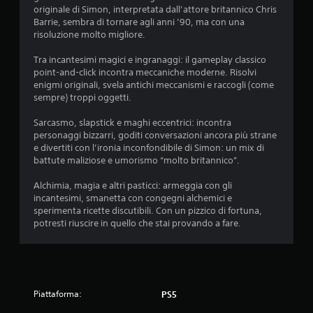
t
e
originale di Simon, interpretata dall’attore britannico Chris
e
e
Barrie, sembra di tornare agli anni ’90, ma con una
l
s
risoluzione molto migliore.
e
p
c
o
Tra incantesimi magici e ingranaggi: il gameplay classico
a
s
point-and-click incontra meccaniche moderne. Risolvi
m
t
enigmi originali, svela antichi meccanismi e raccogli (come
e
a
sempre) troppi oggetti.
r
r
a
t
Sarcasmo, slapstick e maghi eccentrici: incontra
c
i
personaggi bizzarri, goditi conversazioni ancora più strane
h
t
e divertiti con l’ironia inconfondibile di Simon: un mix di
e
r
battute maliziose e umorismo “molto britannico”.
p
a
o
i
Alchimia, magia e altri pasticci: armeggia con gli
s
m
incantesimi, smanetta con congegni alchemici e
s
e
sperimenta ricette discutibili. Con un pizzico di fortuna,
o
n
potresti riuscire in quello che stai provando a fare.
n
u
o
s
p
e
r
n
o
z
v
Piattaforma:
a
PS5
o
d