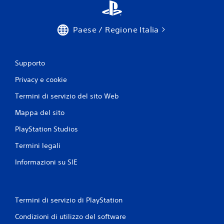
G
i
Paese / Regione Italia
o
c
a
b
Supporto
i
Privacy e cookie
l
e
Termini di servizio del sito Web
s
e
Mappa del sito
n
PlayStation Studios
z
a
Termini legali
c
Informazioni su SIE
o
n
t
r
Termini di servizio di PlayStation
o
l
Condizioni di utilizzo del software
l