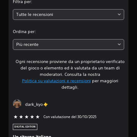
Filtra per:
P
e
r
e
G
e
r
Tutte le recensioni
i
d
p
s
o
i
o
ù
i
c
n
Ordina per:
f
a
a
a
a
b
g
c
Più recente
i
g
i
d
l
i
l
,
e
i
Ogni recensione proviene da un proprietario verificato
i
n
s
d
del gioco o elemento ed è valutata da un team di
e
e
a
4
moderatori. Consulta la nostra
m
n
l
i
Politica su valutazioni e recensioni
per maggiori
e
z
.
c
dettagli.
g
a
i
g
p
5
,
e
r
e
r
dark_kyo
s
e
l
e
e
s
.
Con valutazione del 30/10/2025
5 stelle su 5
t
m
s
e
i
DIGITAL EDITION
e
n
o
t
Un ritorno italiano