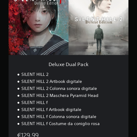
o
n
l
r
e
i
c
i
u
n
r
c
o
b
x
o
m
o
m
i
e
a
o
n
p
l
D
t
e
o
l
i
u
e
n
s
e
.
a
.
t
c
t
l
r
i
a
P
o
S
b
m
a
u
e
i
e
c
n
n
l
n
k
Deluxe Dual Pack
t
i
s
t
e
.
e
i
SILENT HILL 2
m
s
b
p
SILENT HILL 2 Artbook digitale
o
i
o
SILENT HILL 2 Colonna sonora digitale
t
l
l
t
SILENT HILL 2 Maschera Pyramid Head
i
i
o
SILENT HILL f
m
t
t
i
à
SILENT HILL f Artbook digitale
i
t
l
t
SILENT HILL f Colonna sonora digitale
e
e
o
SILENT HILL f Costume da coniglio rosa
)
l
v
.
a
e
€129,99