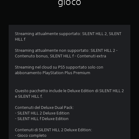
gioco
r
a
e
b
i
i
n
l
p
e
a
s
Streaming attualmente supportato: SILENT HILL 2, SILENT
u
e
HILL f
s
n
a
Streaming attualmente non supportato: SILENT HILL 2 -
z
i
Contenuto bonus, SILENT HILL f - Contenuti extra
l
a
g
p
Streaming nel cloud su PS5 supportato solo con
i
r
abbonamento PlayStation Plus Premium
o
e
c
s
o
s
i
Questo pacchetto include le Deluxe Edition di SILENT HILL 2
i
n
e SILENT HILL f.
o
q
n
u
Contenuti del Deluxe Dual Pack:
a
i
- SILENT HILL 2 Deluxe Edition
l
- SILENT HILL f Deluxe Edition
r
s
a
i
Contenuti di SILENT HILL 2 Deluxe Edition:
p
a
- Gioco completo
i