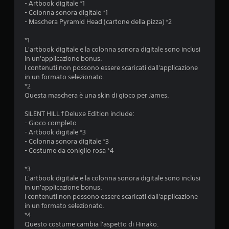
s
- Artbook digitale *1
d
i
- Colonna sonora digitale *1
e
m
- Maschera Pyramid Head (cartone della pizza) *2
d
o
e
m
*1
e
i
L'artbook digitale e la colonna sonora digitale sono inclusi
n
in un'applicazione bonus.
t
t
I contenuti non possono essere scaricati dall'applicazione
a
o
in un formato selezionato.
s
d
*2
t
u
Questa maschera è una skin di gioco per James.
i
r
P
a
SILENT HILL f Deluxe Edition include:
u
n
- Gioco completo
o
t
- Artbook digitale *3
i
e
- Colonna sonora digitale *3
g
l
- Costume da coniglio rosa *4
i
'
o
e
*3
c
s
L'artbook digitale e la colonna sonora digitale sono inclusi
a
p
in un'applicazione bonus.
r
e
I contenuti non possono essere scaricati dall'applicazione
e
r
in un formato selezionato.
e
i
*4
s
e
Questo costume cambia l'aspetto di Hinako.