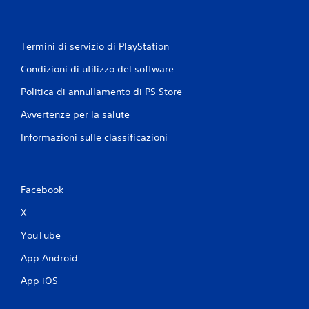
m
p
o
e
v
r
i
Termini di servizio di PlayStation
t
m
o
Condizioni di utilizzo del software
r
e
n
n
Politica di annullamento di PS Store
a
t
r
o
Avvertenze per la salute
e
P
e
Informazioni sulle classificazioni
u
s
o
a
i
t
g
t
Facebook
i
a
o
m
X
c
e
a
n
YouTube
r
t
e
e
App Android
s
d
e
App iOS
o
n
v
z
e