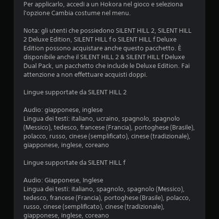
p
n
Per applicarlo, accedi a un Hokora nel gioco e seleziona
o
z
l'opzione Cambia costume nel menu.
s
a
t
d
Nota: gli utenti che possiedono SILENT HILL 2, SILENT HILL
a
i
2 Deluxe Edition, SILENT HILL f o SILENT HILL f Deluxe
r
g
Edition possono acquistare anche questo pacchetto. È
t
i
disponibile anche il SILENT HILL 2 & SILENT HILL f Deluxe
i
o
Dual Pack, un pacchetto che include le Deluxe Edition. Fai
t
c
attenzione a non effettuare acquisti doppi.
r
o
a
o
Lingue supportate da SILENT HILL 2
i
g
m
l
Audio: giapponese, inglese
e
i
Lingua dei testi: italiano, ucraino, spagnolo, spagnolo
n
i
(Messico), tedesco, francese (Francia), portoghese (Brasile),
u
n
polacco, russo, cinese (semplificato), cinese (tradizionale),
s
t
giapponese, inglese, coreano
e
e
n
r
Lingue supportate da SILENT HILL f
z
m
a
e
Audio: Giapponese, Inglese
d
z
Lingua dei testi: italiano, spagnolo, spagnolo (Messico),
o
z
tedesco, francese (Francia), portoghese (Brasile), polacco,
v
i
russo, cinese (semplificato), cinese (tradizionale),
e
(
giapponese, inglese, coreano