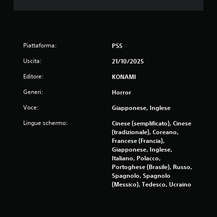
r
s
p
o
r
l
e
o
m
g
Piattaforma:
PS5
e
i
r
o
Uscita:
21/10/2025
e
c
i
o
Editore:
KONAMI
t
o
a
f
Generi:
Horror
s
f
Voce:
Giapponese, Inglese
t
l
i
i
Lingue schermo:
Cinese (semplificato), Cinese
r
n
(tradizionale), Coreano,
a
e
Francese (Francia),
p
)
Giapponese, Inglese,
i
.
Italiano, Polacco,
d
Portoghese (Brasile), Russo,
a
S
Spagnolo, Spagnolo
m
(Messico), Tedesco, Ucraino
a
e
l
n
v
t
e
a