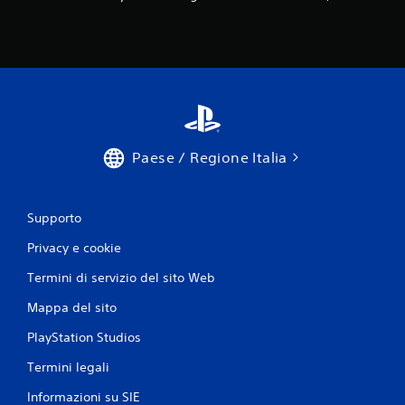
p
c
u
a
n
b
t
i
i
l
d
e
i
s
s
e
a
n
Paese / Regione Italia
l
v
z
a
a
t
c
Supporto
a
o
g
n
Privacy e cookie
g
t
i
Termini di servizio del sito Web
r
o
o
m
Mappa del sito
l
a
n
l
PlayStation Studios
u
i
Termini legali
a
d
l
i
Informazioni su SIE
i