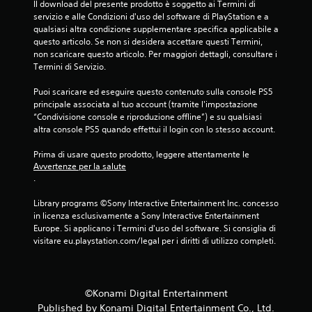
Il download del presente prodotto è soggetto ai Termini di 
o
t
servizio e alle Condizioni d'uso del software di PlayStation e a 
e
a
qualsiasi altra condizione supplementare specifica applicabile a 
n
g
questo articolo. Se non si desidera accettare questi Termini, 
t
g
non scaricare questo articolo. Per maggiori dettagli, consultare i 
r
i
Termini di Servizio.
o
o
u
Puoi scaricare ed eseguire questo contenuto sulla console PS5 
m
n
principale associata al tuo account (tramite l'impostazione 
a
t
“Condivisione console e riproduzione offline”) e su qualsiasi 
e
n
altra console PS5 quando effettui il login con lo stesso account.
m
u
p
a
Prima di usare questo prodotto, leggere attentamente le 
o
l
Avvertenze per la salute
l
e
.
i
P
m
Library programs ©Sony Interactive Entertainment Inc. concesso 
u
i
in licenza esclusivamente a Sony Interactive Entertainment 
o
t
Europe. Si applicano i Termini d'uso del software. Si consiglia di 
i
e
visitare eu.playstation.com/legal per i diritti di utilizzo completi.
c
.
r
e
G
a
i
©Konami Digital Entertainment
r
o
e
Published by Konami Digital Entertainment Co., Ltd.