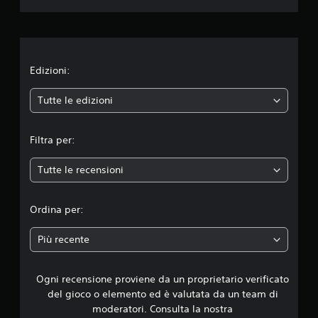
l
n
a
i
q
z
u
i
o
a
o
l
n
n
Edizioni:
s
e
i
d
e
a
Tutte le edizioni
e
s
l
m
i
l
m
Filtra per:
a
e
o
s
m
e
Tutte le recensioni
d
e
n
n
s
i
t
i
Ordina per:
o
b
.
a
i
Più recente
l
d
i
P
t
r
Ogni recensione proviene da un proprietario verificato
i
à
o
del gioco o elemento ed è valutata da un team di
d
m
4
e
moderatori. Consulta la nostra
e