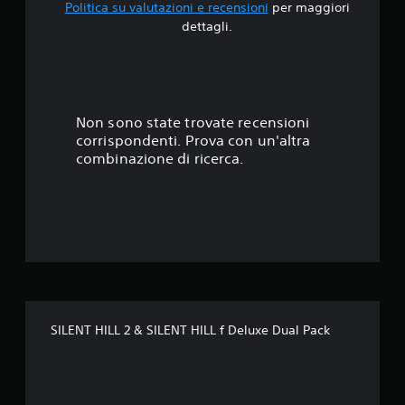
l
Politica su valutazioni e recensioni
per maggiori
m
.
l
dettagli.
o
e
3
l
r
e
i
v
6
a
e
t
t
s
Non sono state trovate recensioni
u
t
corrispondenti. Prova con un'altra
t
e
t
combinazione di ricerca.
o
.
r
e
i
I
a
l
n
l
v
l
P
e
u
r
e
o
s
i
i
s
r
SILENT HILL 2 & SILENT HILL f Deluxe Dual Pack
o
i
u
n
v
e
e
c
d
l
e