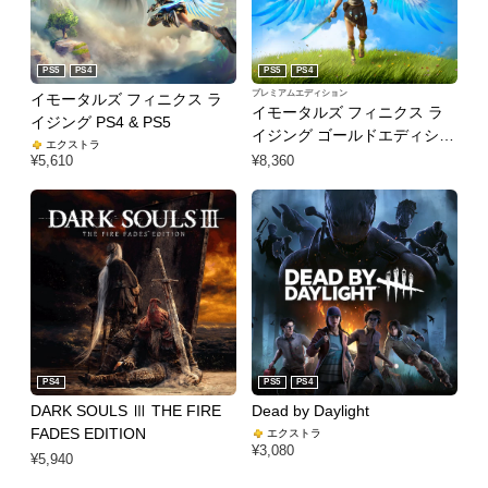
PS5
PS4
PS5
PS4
プレミアムエディション
イモータルズ フィニクス ラ
イモータルズ フィニクス ラ
イジング PS4 & PS5
イジング ゴールドエディショ
エクストラ
ン PS4 & PS5
¥8,360
¥5,610
PS4
PS5
PS4
DARK SOULS Ⅲ THE FIRE
Dead by Daylight
FADES EDITION
エクストラ
¥3,080
¥5,940