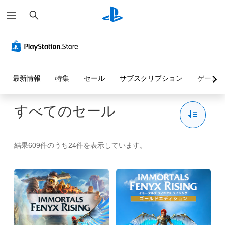
検
索
最新情報
特集
セール
サブスクリプション
ゲーム
すべてのセール
結果609件のうち24件を表示しています。