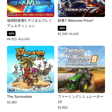
PS4
PS4
地球防衛軍5 デジタルプレミ
鉄拳7 Welcome Price!!
アムエディション
-65%
特別価格 ¥1,540 通常価格 ¥4,400
-62%
¥1,540
¥4,400
特別価格 ¥4,915 通常価格 ¥12,935
¥4,915
¥12,935
PS4
PS4
The Survivalists
ファーミングシミュレーター
19
¥2,860
¥3,850