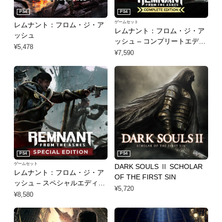
PS4
PS4
ゲームセット
レムナント：フロム・ジ・ア
レムナント：フロム・ジ・ア
ッシュ
ッシュ – コンプリートエディ
¥5,478
ション
¥7,590
PS4
PS4
ゲームセット
DARK SOULS Ⅱ SCHOLAR
レムナント：フロム・ジ・ア
OF THE FIRST SIN
ッシュ – スペシャルエディシ
¥5,720
ョン
¥8,580