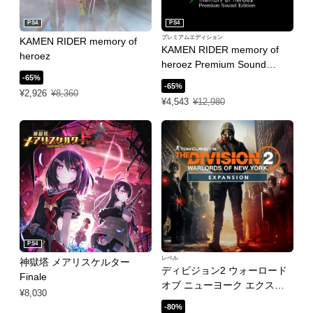
PS4
PS4
プレミアムエディション
KAMEN RIDER memory of
KAMEN RIDER memory of
heroez
heroez Premium Sound
-65%
Edition
-65%
特別価格 ¥2,926 通常価格 ¥8,360
¥2,926
¥8,360
特別価格 ¥4,543 通常価格 ¥12,980
¥4,543
¥12,980
PS4
レベル
神獄塔 メアリスケルター
ディビジョン2 ウォーロード
Finale
オブ ニューヨーク エクスパ
¥8,030
ンション
-80%