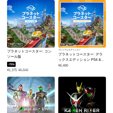
PS5
PS4
PS5
PS4
プレミアムエディション
プラネットコースター: コン
プラネットコースター: デラ
ソール版
ックスエディション PS4 &
-75%
PS5
¥6,490
特別価格 ¥1,375 通常価格 ¥5,500
¥1,375
¥5,500