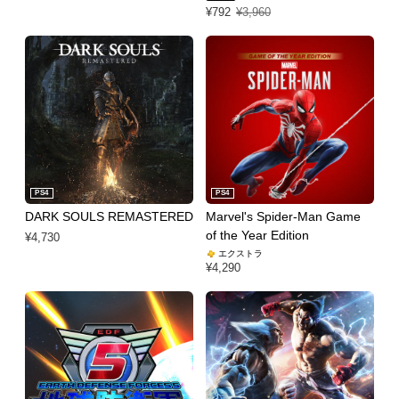
特別価格 ¥792 通常価格 ¥3,960
¥792
¥3,960
PS4
PS4
DARK SOULS REMASTERED
Marvel's Spider-Man Game
of the Year Edition
¥4,730
エクストラ
¥4,290