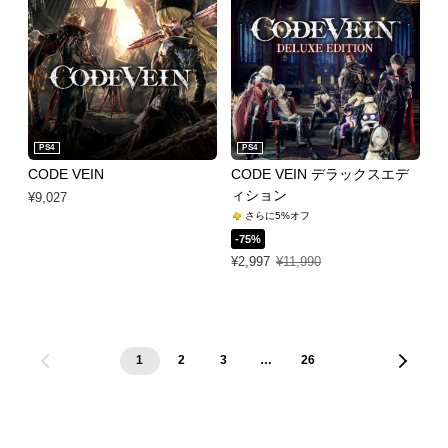
PS4
PS4
CODE VEIN
CODE VEIN デラックスエデ
ィション
¥9,027
さらに5%オフ
-75%
特別価格 ¥2,997 通常価格 ¥11,990
¥2,997
¥11,990
1
2
3
…
26