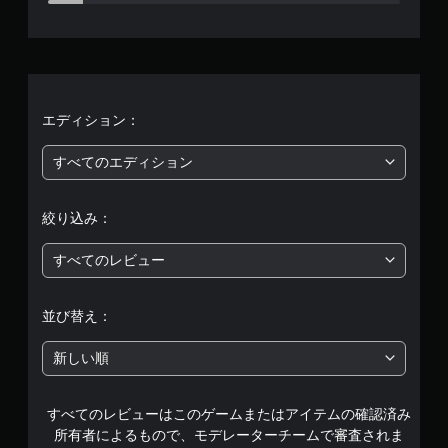
5
5
、
平
エディション：
均
すべてのエディション
評
絞り込み：
価
すべてのレビュー
は
5
並び替え：
段
新しい順
階
すべてのレビューはこのゲームまたはアイテムの確認済み
中
所有者によるもので、モデレーターチームで審査されま