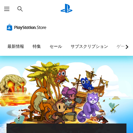
検
索
最新情報
特集
セール
サブスクリプション
ゲーム