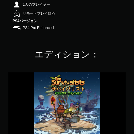
.
1人のプレイヤー
1
リモートプレイ対応
8
で
PS4バージョン
す
PS4 Pro Enhanced
エディション：
T
h
e
S
u
r
v
i
v
a
l