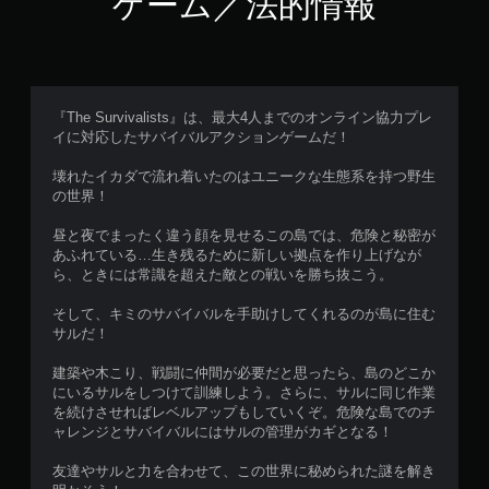
ゲーム／法的情報
『The Survivalists』は、最大4人までのオンライン協力プレ
イに対応したサバイバルアクションゲームだ！
壊れたイカダで流れ着いたのはユニークな生態系を持つ野生
の世界！
昼と夜でまったく違う顔を見せるこの島では、危険と秘密が
あふれている…生き残るために新しい拠点を作り上げなが
ら、ときには常識を超えた敵との戦いを勝ち抜こう。
そして、キミのサバイバルを手助けしてくれるのが島に住む
サルだ！
建築や木こり、戦闘に仲間が必要だと思ったら、島のどこか
にいるサルをしつけて訓練しよう。さらに、サルに同じ作業
を続けさせればレベルアップもしていくぞ。危険な島でのチ
ャレンジとサバイバルにはサルの管理がカギとなる！
友達やサルと力を合わせて、この世界に秘められた謎を解き