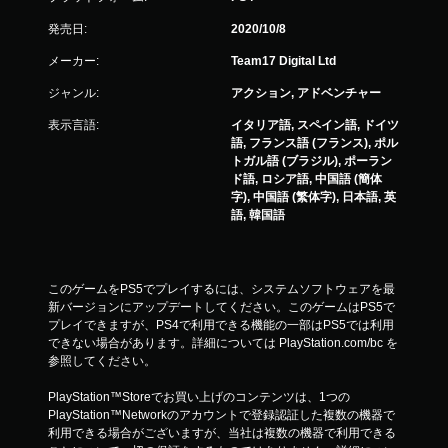
発売日:
2020/10/8
メーカー:
Team17 Digital Ltd
ジャンル:
アクション, アドベンチャー
表示言語:
イタリア語, スペイン語, ドイツ
語, フランス語 (フランス), ポル
トガル語 (ブラジル), ポーラン
ド語, ロシア語, 中国語 (簡体
字), 中国語 (繁体字), 日本語, 英
語, 韓国語
このゲームをPS5でプレイするには、システムソフトウェアを最
新バージョンにアップデートしてください。このゲームはPS5で
プレイできますが、PS4で利用できる機能の一部はPS5では利用
できない場合があります。詳細については PlayStation.com/bc を
参照してください。
PlayStation™Storeでお買い上げのコンテンツは、1つの
PlayStation™Networkのアカウントで登録認証した複数の機器で
利用できる場合がございますが、当社は複数の機器で利用できる