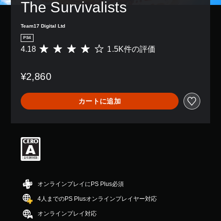
The Survivalists
Team17 Digital Ltd
PS4
4.18
1.5K件の評価
評
価
数
¥2,860
は
1
.
カートに追加
5
K
、
平
均
評
価
は
5
段
オンラインプレイにPS Plus必須
階
4人までのPS Plusオンラインプレイヤー対応
中
の
オンラインプレイ対応
4