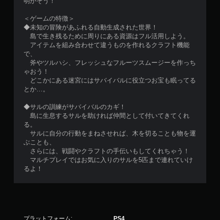
明かそう！
＜ゲームの特徴＞
◆未知の冒険があふれる自動生成された世界！
島で生き残るために周りにある資源はフル活用しよう。
アイテムを組み合わせて違うものを作れるクラフト機能
で、
斧やツルハシ、フレッシュなフルーツスムージーを作っち
ゃおう！
どこかにある迷宮にはサバイバルに役立つお宝も眠ってる
とか…。
◆サルの訓練がサバイバルのカギ！
島に生息するサルを助ければ仲間として付いてきてくれ
る。
サルに自分の行動をまねさせれば、木を切ることも物を運
ぶことも、
さらには、戦闘やクラフトの手伝いもしてくれちゃう！
マルチプレイではお気に入りのサルを5匹まで連れていけ
るよ！
プラットフォーム:
PS4