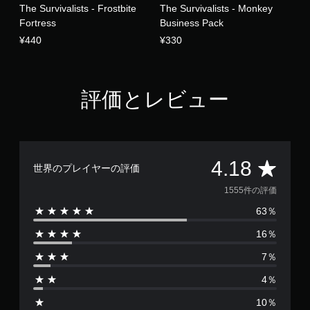
The Survivalists - Frostbite
The Survivalists - Monkey
Fortress
Business Pack
¥440
¥330
評価とレビュー
評
4.18
世界のプレイヤーの評価
価
1555件の評価
63％
数
16％
は
7％
1
4％
5
10％