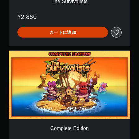
The Survivalists
s
¥2,860
カートに追加
C
o
m
p
l
e
t
e
E
d
i
t
i
o
Complete Edition
n