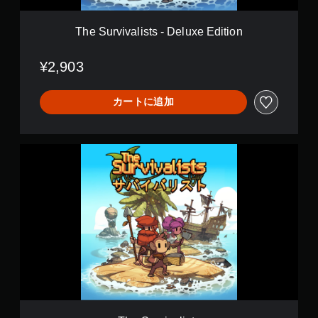
i
s
t
The Survivalists - Deluxe Edition
s
-
¥2,903
D
e
l
カートに追加
u
x
e
E
T
d
h
i
e
t
S
i
u
o
r
n
v
i
v
a
l
i
s
t