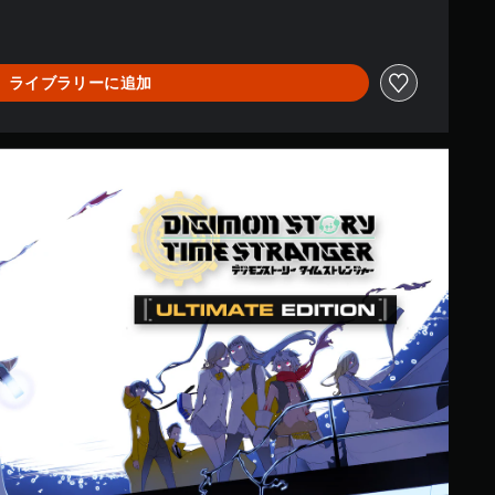
ライブラリーに追加