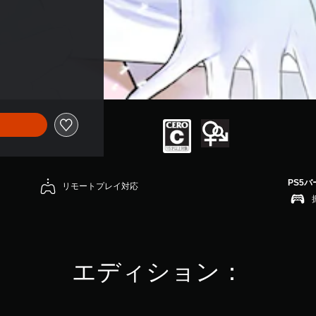
PS5
リモートプレイ対応
エディション：