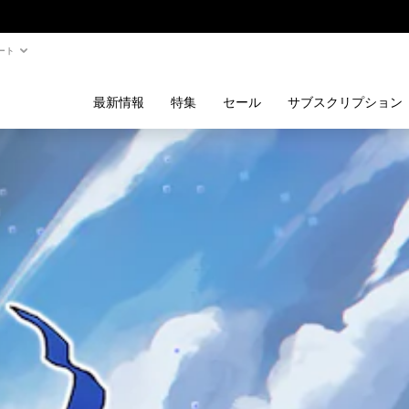
ート
最新情報
特集
セール
サブスクリプション