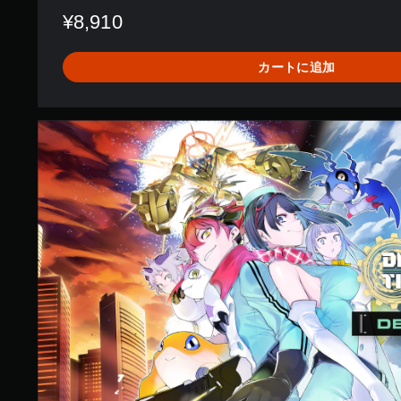
¥8,910
カートに追加
デ
ラ
ッ
ク
ス
エ
デ
ィ
シ
ョ
ン