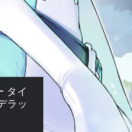
 タイ
デラッ