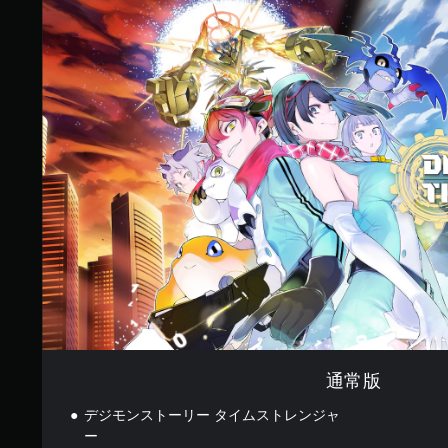
で
通
す
常
版
通常版
デジモンストーリー タイムストレンジャ
ー