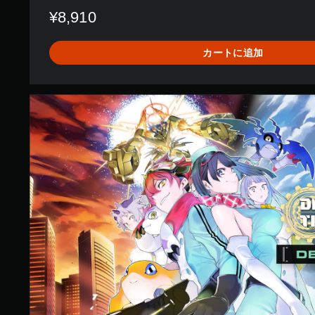
¥8,910
カートに追加
デ
ラ
ッ
ク
ス
エ
デ
ィ
シ
ョ
ン