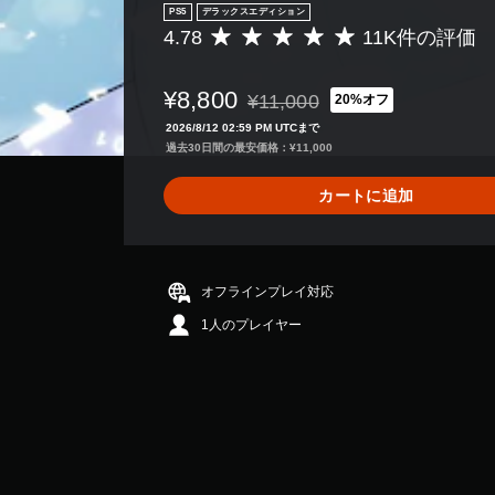
PS5
デラックスエディション
4.78
11K件の評価
評
価
数
¥8,800
¥11,000
20%オフ
は
通常価格¥11,000より値引き
1
2026/8/12 02:59 PM UTCまで
1
過去30日間の最安価格：¥11,000
K
、
カートに追加
平
均
評
価
は
オフラインプレイ対応
5
1人のプレイヤー
段
階
中
の
4
.
7
8