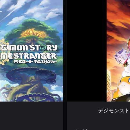
デ
ジ
モ
ン
ス
ト
ー
リ
ー
タ
イ
ム
ス
ト
レ
ン
ジ
ャ
ー
体
デジモンスト
験
版