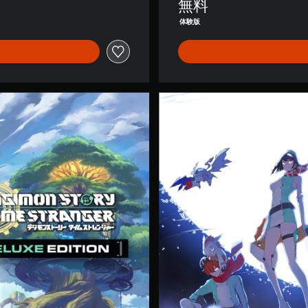
無料
体験版
ア
ル
テ
ィ
メ
ッ
ト
エ
デ
ィ
シ
ョ
ン