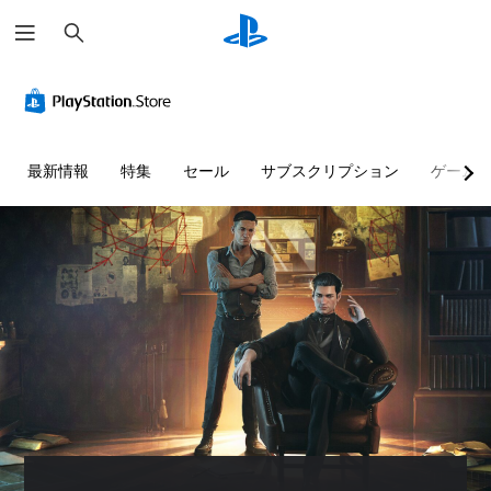
検
索
最新情報
特集
セール
サブスクリプション
ゲーム