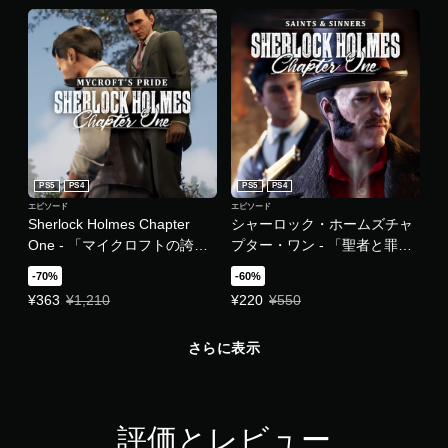
PS5
PS4
PS5
PS4
エピソード
エピソード
Sherlock Holmes Chapter
シャーロック・ホームズチャ
One - 「マイクロフトの誇
プター・ワン - 「聖者と罪
り」DLC
人」DLC
-70%
-60%
特別価格 ¥363 通常価格 ¥1,210
特別価格 ¥220 通常価格 ¥550
¥363
¥1,210
¥220
¥550
さらに表示
評価とレビュー