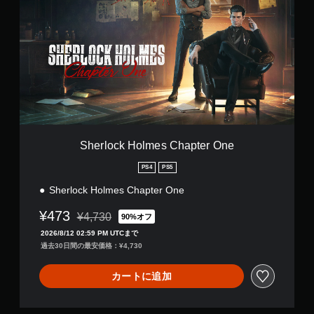
e
r
l
o
c
k
H
o
l
m
e
s
Sherlock Holmes Chapter One
C
h
PS4
PS5
a
Sherlock Holmes Chapter One
p
t
¥473
e
¥4,730
90%オフ
通常価格¥4,730より値引き
r
2026/8/12 02:59 PM UTCまで
O
過去30日間の最安価格：¥4,730
n
e
カートに追加