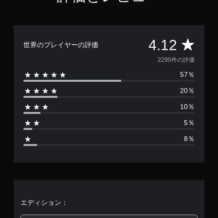
評
4.12
世界のプレイヤーの評価
価
2290件の評価
57％
数
20％
は
10％
2
5％
2
8％
9
0
、
平
エディション：