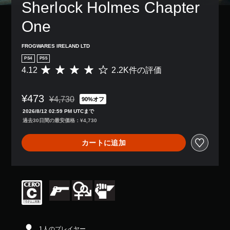
Sherlock Holmes Chapter 
One
FROGWARES IRELAND LTD
PS4
PS5
4.12
2.2K件の評価
評
価
数
¥473
は
¥4,730
90%オフ
通常価格¥4,730より値引き
2
2026/8/12 02:59 PM UTCまで
.
過去30日間の最安価格：¥4,730
2
K
カートに追加
、
平
均
評
価
は
5
段
階
中
1人のプレイヤー