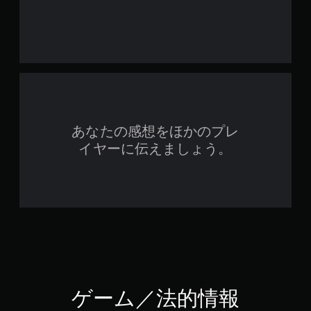
て悪は許さないなどのプレイも可能です。シャーロックの発言
で一人の人生を変えてしまう決断なのでかなり緊張感がありま
す。起きた出来事はコルドナにあちこちいる新聞売りから新聞
を買うことで事件の顛末が明らかになります。このシステムも
おしゃれで大好きです。 推理や調査の難易度は調整できます
が、少し考えないと辿り着けないこともあるので現代の優しい
ゲーム設計に慣れている人は理不尽に思うこともあるかもしれ
ません。最初は意味がわからなかったところを必死に考えてや
っと分かった時の嬉しさはゲーム体験として最高だと思いま
す。事件を解決するにつれて思考が洗練されていって成長して
あなたの感想をほかのプレ
いけるので最初ほど難しくなくなったりします。 メインだけ
イヤーに伝えましょう。
突き進んでいれば20時間くらいでクリアできますが、サイド
クエストにはシャーロックの幼少期にかかわるエピソードもあ
るのでこちらもやった方がエンディングでの満足感も増すと思
います。他のクエストもたくさんあって面白いのでDLCで事件
を増やすのもおすすめです。 調査のため聞き込みをするには
シャーロックの整った身なりや階級では不相応な場所もありま
す。そうした場合にするのが変装です。いろんな衣装や帽子、
化粧が用意されているのでそれを駆使してギャングになったり
警察になったり女性になったりして大変面白いです。 バトル
があります。原作通りシャーロックはバリツを心得ているので
悪人をボコボコにして話を聞き出したり衣装を買うためにお金
を巻き上げたりします。バトルアクションは非常にクセがある
ゲーム／法的情報
ので慣れるまでが大変だと思います。逆に生かす方が難しいの
で、悪人を生きて引き渡さなければならない場合が非常に緊張