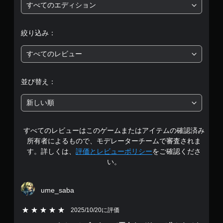
均
すべてのエディション
評
絞り込み：
価
すべてのレビュー
は
5
並び替え：
段
新しい順
階
すべてのレビューはこのゲームまたはアイテムの確認済み
中
所有者によるもので、モデレーターチームで審査されま
の
す。詳しくは、
評価とレビューポリシー
をご確認くださ
い。
4
.
ume_saba
1
5段階評価の5
2025/10/20に評価