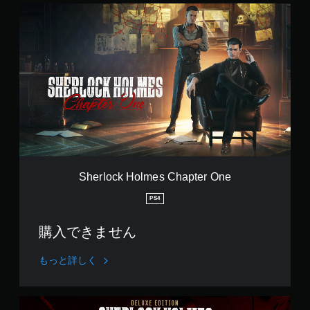
S
h
e
r
l
o
c
k
H
o
l
m
e
s
Sherlock Holmes Chapter One
C
h
PS4
a
p
購入できません
t
e
r
もっと詳しく
O
n
e
D