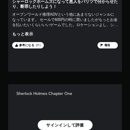
2
シャーロックホームズになって悪人をバリツで分からせた
り、断罪したりしよう！
で
オープンワールド推理ADVという他にあまりないジャンルに
なっています。 セールで600円の時に買いましたがもっとお金
す
を払いたいくらいいいゲームでした。ロケーションよし、シャ
ーロックの顔よし、推理よし、雰囲気よしの最高ゲームです。
もっと表示
音声は英語のみ、日本語字幕ですがローカライズがしっかりし
ているので特に問題はありませんでした。この言い回しはこう
言うんだみたいな学びも多々あり面白かったです。 また、コ
参考になる（7）
報告
ルドナに住んでいる人々によって英語のアクセントが様々なの
で没入感がありました。シャーロックはもちろんイギリスの声
優さんを起用されていてすごいposh,上流階級っぽい発音でそ
の顔の造形の美しさも相まって喋ってるの眺めてるだけでも楽
しめました。洋画好きにはぜひお勧めしたいです！ 推理が本
当に楽しいです。メインの事件では記憶の宮殿というものがあ
り、集めた証拠どうしを結んで結論を導き出すのですが、それ
をどう結ぶかによって誰が犯人なのかが変わったり、新しい事
実や矛盾も浮き出たりしてめちゃくちゃ面白いです。サイドク
Sherlock Holmes Chapter One
エストそれぞれに記憶の宮殿あったらいいのにと思うほどこれ
が楽しかったです。また、〇〇通りの交差点の〜みたいな地図
を読んだりすることが多いので地図見るの苦手な方は大変かも
しれません。 メインとサイド共に断罪パートでははっきりと
した正解が用意されていないものもあるので証拠や状況、人々
の証言を判断材料に見極めるのが非常に重要となっています。
サインインして評価
犯人であると分かっていても、情状酌量で見逃す,,,または断じ