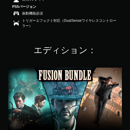
の
PS5バージョン
4
振動機能必須
.
1
トリガーエフェクト対応（DualSenseワイヤレスコントロー
2
ラー）
で
す
エディション：
統
合
さ
れ
し
謎
セ
ッ
ト