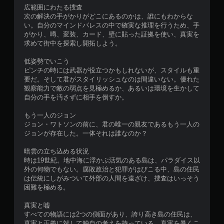
広範囲にわたる捜査
次の解決の手がかりがどこにあるのかは、誰にもわからな
い。自分のマインドパレスの中で確実な推理を行うため、手
がかり、噂、変装、カード、壁に貼った証拠を使い、真実を
求めて街中を探索し開拓しよう。
低姿勢でいこう
ピンチの時には武器が役立つかもしれないが、スタイルも重
要だ。そして君がスタイリッシュなのは間違いない。優れた
観察能力で敵の弱点を見極めるか、あるいは環境を生かして
自分の手を汚さずに相手を倒すか。
もう一人のジョン
ジョン・ワトソンの前に、君の唯一の親友であるもう一人の
ジョンが存在した。一体それは誰なのか？
暗雲の立ち込める状況
時は19世紀。地中海に浮かぶ活気のある島は、パラダイス以
外の何物でもない。腐敗政治と犯罪がはびこる中、島の住民
は伝統にしがみついて外部の人間を遠ざけ、捜査はいっそう
困難を極める。
真実と嘘
すべての物語には2つの側面があり、誇り高き島の住民は、
真実と正義に対して独自の考えを持っている。真実を暴くこ