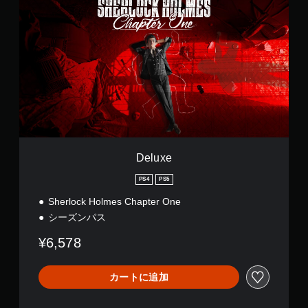
e
l
u
x
e
Deluxe
PS4
PS5
Sherlock Holmes Chapter One
シーズンパス
¥6,578
カートに追加