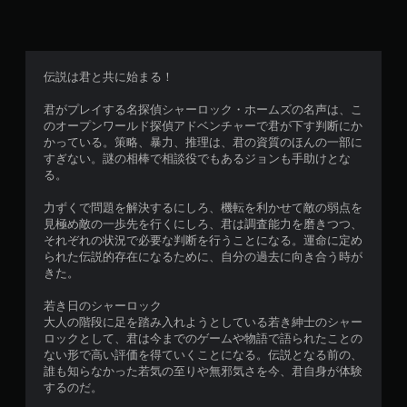
します。でも戦闘をスキップするという救済機能もあるのでス
トーリーだけ楽しみたいよ！と言う方におすすめです。自分は
終盤になるにつれて殺しまくってしまいました。 総括すると
シャーロックホームズ大好きゲーム会社による最高の二次創作
伝説は君と共に始まる！
です。 ドイル以外が手がけた作品はすべて二次創作になりま
すが、中でもFrogwaresはずっとシャーロックホームズに関す
君がプレイする名探偵シャーロック・ホームズの名声は、こ
るゲームを出しているので補完能力がとてつもないです。恥ず
のオープンワールド探偵アドベンチャーで君が下す判断にか
かしながらこのゲームの後に原作に触れたのですがこれゲーム
かっている。策略、暴力、推理は、君の資質のほんの一部に
のやつじゃん！みたいなのがありました。原作の要素を入れつ
すぎない。謎の相棒で相談役でもあるジョンも手助けとな
つ描かれていないシャーロックの幼少期と若かりし頃をテーマ
る。
にしていて非常に面白かったです！チャプターワンを何気なく
買ったら他のシリーズをほぼ全部買うくらいハマってしまいま
力ずくで問題を解決するにしろ、機転を利かせて敵の弱点を
した！PSレビューが解禁されたら絶対言おうと思っておりま
見極め敵の一歩先を行くにしろ、君は調査能力を磨きつつ、
した。 シチュエーションがかなり自分に刺さっているので贔
それぞれの状況で必要な判断を行うことになる。運命に定め
屓目なことをお許しください。不安な方はセールを狙ってみて
られた伝説的存在になるために、自分の過去に向き合う時が
もいいと思います。ぜひ参考になると幸いです。
きた。
若き日のシャーロック
大人の階段に足を踏み入れようとしている若き紳士のシャー
ロックとして、君は今までのゲームや物語で語られたことの
ない形で高い評価を得ていくことになる。伝説となる前の、
誰も知らなかった若気の至りや無邪気さを今、君自身が体験
するのだ。