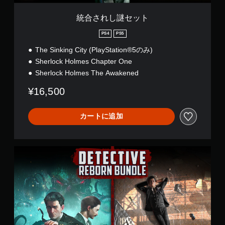
統合されし謎セット
PS4
PS5
The Sinking City (PlayStation®5のみ)
Sherlock Holmes Chapter One
Sherlock Holmes The Awakened
¥16,500
カートに追加
探
偵
の
再
誕
セ
ッ
ト