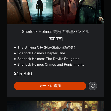
k
H
o
l
m
e
s
Sherlock Holmes 究極の推理バンドル
究
極
PS4
PS5
の
The Sinking City (PlayStation®5のみ)
推
理
Sherlock Holmes Chapter One
バ
Sherlock Holmes: The Devil's Daughter
ン
Sherlock Holmes Crimes and Punishments
ド
ル
¥15,840
カートに追加
S
h