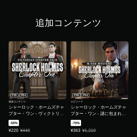
追加コンテンツ
PS5
PS4
PS5
PS4
追加コンテンツ
エピソード
シャーロック・ホームズチャ
シャーロック・ホームズチャ
プター・ワン - ヴィクトリア
プター・ワン - 謎に包まれた
ン・スターターパック
「M」DLC
-50%
-70%
特別価格 ¥220 通常価格 ¥440
特別価格 ¥363 通常価格 ¥1,210
¥220
¥440
¥363
¥1,210