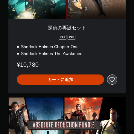
探偵の再誕セット
PS4
PS5
Sherlock Holmes Chapter One
Sherlock Holmes The Awakened
¥10,780
カートに追加
S
h
e
r
l
o
c