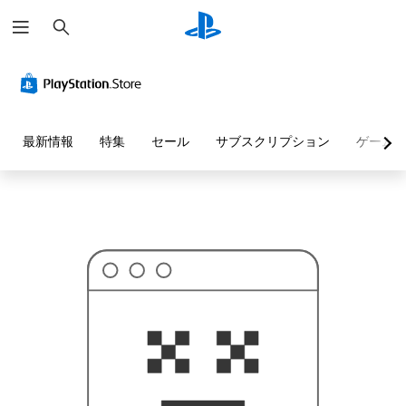
検
お
索
探
し
の
ペ
ー
ジ
は
見
最新情報
特集
セール
サブスクリプション
ゲーム
つ
か
り
ま
せ
ん
で
し
た
。