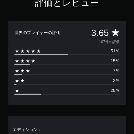
評価とレビュー
評
3.65
世界のプレイヤーの評価
価
107件の評価
51％
数
15％
は
7％
1
2％
0
25％
7
、
平
均
エディション：