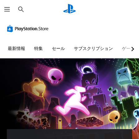
検
索
最新情報
特集
セール
サブスクリプション
ゲーム