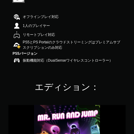
6
5
で
オフラインプレイ対応
す
1人のプレイヤー
リモートプレイ対応
PS5とPS Portalのクラウドストリーミングはプレミアムサブ
スクリプションのみ対応
PS5バージョン
振動機能対応（DualSenseワイヤレスコントローラー）
エディション：
M
r
.
R
u