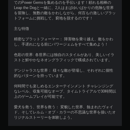
てのPower Gemsを集めるのを手伝います！頼れる相棒の
Leap the Dogと一緒に、2人はまばゆいばかりの危険な世界
を冒険し、無数の敵をかわしながら、何百もの激しいプラッ
トフォームに挑戦して、窮地を脱するのです！
主な特徴
精密なプラットフォーマー： 障害物を乗り越え、敵をかわ
し、手遅れになる前にパワージェムをすべて集めよう！
色彩の世界: 各世界には独自のスタイルがあり、美しいイラ
ストと鮮やかなネオングラフィックで構成されています。
デンジャラスな世界： 様々な敵が登場し、それぞれに個性
的なパターンを持っています。
何時間でも楽しめるエンターテインメント チャレンジング
なレベル、収集可能なオーブ、タイムトライアルで30時間以
上のゲームプレイが可能です。
愛犬を救う、世界を救う： 変貌した世界、蝕まれたヴォイ
ド、そしてレルム・オブ・カラーの不思議な世界を描いたオ
リジナルストーリーを体験しよう。