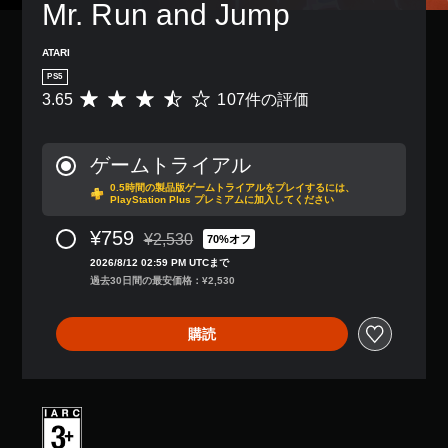
Mr. Run and Jump
ATARI
PS5
3.65
107件の評価
評
価
数
は
ゲームトライアル
1
0.5時間の製品版ゲームトライアルをプレイするには、
0
PlayStation Plus プレミアムに加入してください
7
、
¥759
¥2,530
70%オフ
平
通常価格¥2,530より値引き
均
2026/8/12 02:59 PM UTCまで
評
過去30日間の最安価格：¥2,530
価
は
購読
5
段
階
中
の
3
.