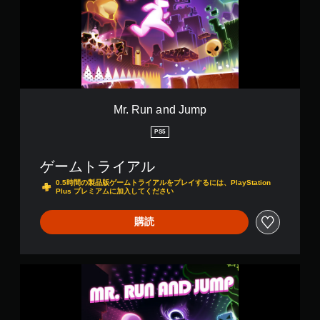
n
a
n
d
J
u
m
p
Mr. Run and Jump
PS5
ゲームトライアル
0.5時間の製品版ゲームトライアルをプレイするには、PlayStation
Plus プレミアムに加入してください
購読
M
r
.
R