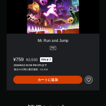
u
n
a
n
d
J
u
m
p
Mr. Run and Jump
PS4
¥759
¥2,530
70%オフ
通常価格¥2,530より値引き
2026/8/12 02:59 PM UTCまで
過去30日間の最安価格：¥2,530
カートに追加