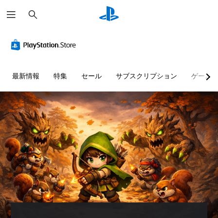
検
索
最新情報
特集
セール
サブスクリプション
ゲーム