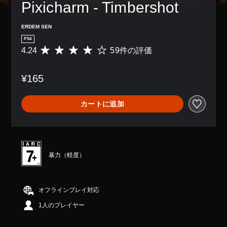
Pixicharm - Timbershot
ERDEM SEN
PS4
4.24
59件の評価
評
価
数
¥165
は
5
9
カートに追加
、
平
均
評
価
は
暴力（軽度）
5
段
階
中
オフラインプレイ対応
の
1人のプレイヤー
4
.
2