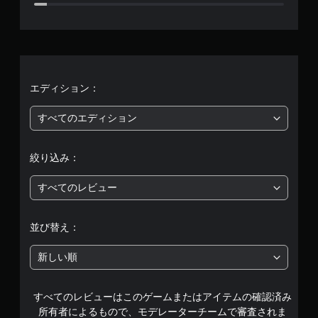
、
平
均
評
エディション：
価
すべてのエディション
は
絞り込み：
5
すべてのレビュー
段
階
並び替え：
中
新しい順
の
すべてのレビューはこのゲームまたはアイテムの確認済み
4
所有者によるもので、モデレーターチームで審査されま