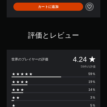
カートに追加
評価とレビュー
評
4.24
世界のプレイヤーの評価
価
59件の評価
59％
数
19％
は
14％
5
3％
9
5％