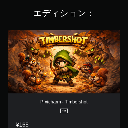
4
で
エディション：
す
P
i
x
i
c
h
a
r
m
-
T
i
m
b
Pixicharm - Timbershot
e
r
PS5
s
h
¥165
o