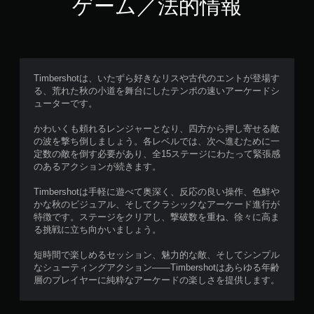
ゲーム／法的情報
Timbershotは、いたずら好きなリスや古代のエントが登場す
る、荒れた秋の小道を舞台にしたテンポの速いアーケードシ
ューターです。
かわいくも頼れるレンジャーとなり、四方から押し寄せる敵
の波を撃ち倒しましょう。各レベルでは、次へ進むために一
定数の敵を倒す必要があり、全15ステージにわたって緊張感
のあるアクションが続きます。
Timbershotは手軽に遊べて奥深く、反応の良い操作、色鮮や
かな秋のビジュアル、そしてクラシックなアーケード進行が
特徴です。ステージをクリアし、撃破数を重ね、徐々に高ま
る挑戦に立ち向かいましょう。
短時間で楽しめるセッション、魅力的な敵、そしてシンプル
なシューティングアクション——Timbershotはあらゆる年齢
層のプレイヤーに純粋なアーケードの楽しさを提供します。