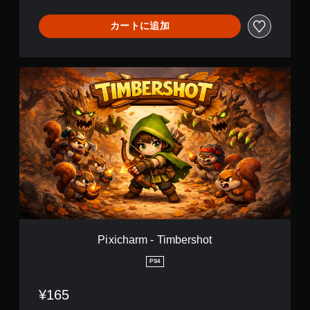
t
カートに追加
P
i
x
i
c
h
a
r
m
-
T
i
m
b
Pixicharm - Timbershot
e
r
PS4
s
h
¥165
o
t