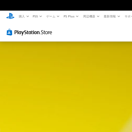
購入
PS5
ゲーム
PS Plus
周辺機器
最新情報
サポ