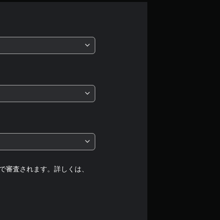
平
均
評
価
は
5
段
階
中
で審査されます。詳しくは、
の
3