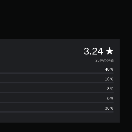
評
3.24
価
25件の評価
40％
数
16％
は
8％
2
0％
36％
5
、