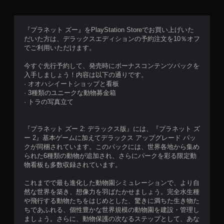
『プラネット ズー』をPlayStation Storeでお買い上げいた
だいた方は、デラックスエディションの予約注文を10％オフ
でご利用いただけます。
今すぐ先行予約して、発売時にボーナスコンテンツパックを
入手しましょう！内容は以下の通りです。
· オオハシイートショップと看板
· 3種類のユニークな動物募金箱
· トラの写真立て
『プラネット ズー 2: デラックス版』には、『プラネット ズ
ー 2』基本ゲームに加えてデラックス アップグレード パッ
クが同梱されています。このパックには、世界各地から集め
られた6種類の動物が追加され、さらにパークを彩る限定動
物看板も多数収録されています。
これまでで最も進化した動物園シミュレーションで、より自
然な世界を築き、想像力を羽ばたかせましょう。完全水生種
や飛行する動物たちをはじめとした、驚きに満ちた生き物た
ちであふれる、個性豊かな世界規模の動物園を建設・管理し
ましょう。さらに、動物保護の次なるステップとして、あな