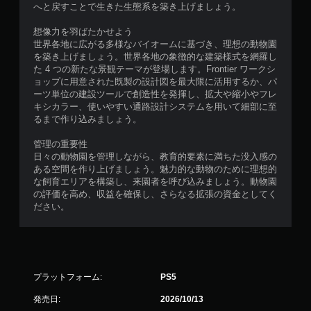
へと戻すことで生きた生態系を築き上げましょう。
想像力を羽ばたかせよう
世界各地に広がる多様なバイオームに基づき、理想の動物園
を築き上げましょう。世界各地の象徴的な建築様式を網羅し
た 4 つの新たな景観テーマが登場します。Frontier ワークシ
ョップに用意された既製の設計図を最大限に活用するか、パ
ーツ単位の建設ツールで創造性を発揮し、拡大や縮小やフレ
キシカラー、使いやすい通路設計システムを用いて細部に至
るまで作り込みましょう。
管理の重要性
日々の動物園を管理しながら、教育的要素に満ちた没入感の
ある空間を作り上げましょう。魅力的な動物のために理想的
な飼育エリアを構築し、来園者を呼び込みましょう。動物園
の評価を高め、収益を確保し、さらなる拡張の資金としてく
ださい。
プラットフォーム:
PS5
発売日:
2026/10/13