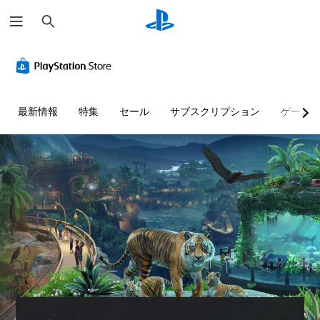
検
索
最新情報
特集
セール
サブスクリプション
ゲーム