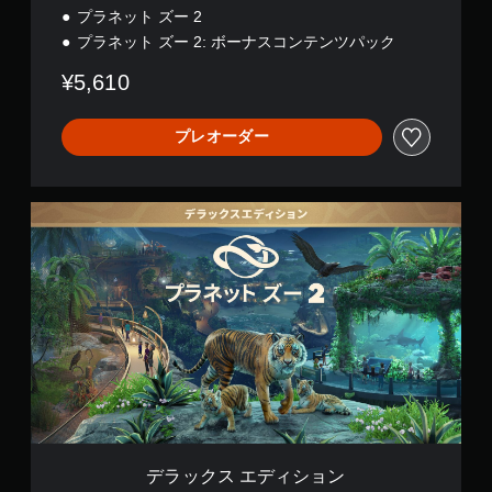
プラネット ズー 2
プラネット ズー 2: ボーナスコンテンツパック
¥5,610
プレオーダー
デ
ラ
ッ
ク
ス
エ
デ
ィ
シ
ョ
ン
デラックス エディション