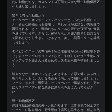
たの動物たちを、カスタマイズ可能で広大な野生動物保護区
へと送り出しましょう。
驚きに満ちた動物たち
アフリカライオンやニシチンパンジーといった人気種に加
え、新たな動物たちも登場し、それぞれが比類ない忠実性で
再現されることで、動物たちのリアルな習性が飛躍的に進化
を遂げています。さらに、動物たちが周囲の世界と自然な形
で関わりながら生きていけるよう、美しい飼育エリアを構築
しましょう。
ダイビングスーツの準備を！完全水生種がついに初登場を飾
ります！ツマグロやタイマイなど、すばらしい水生生物のラ
インアップを迎え入れるためのカスタム水槽を構築しましょ
う！
鮮やかなオニオオハシをはじめとする、多彩で魅力あふれる
鳥たちとともに、大いなる高みに向かって飛翔しましょう。
フェンスや支柱、可変式メッシュカバーで構築された、完全
にカスタマイズ可能な鳥舎に鳥たちを迎え入れてくださ
い。
野生動物保護区
保護活動は動物園の外へと広がります！世界各地で保全プロ
ジェクトに取り組み、野生動物保護区を再生させ、種を自然