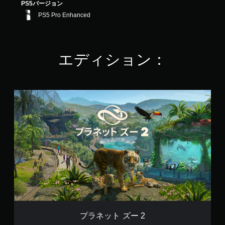
PS5バージョン
PS5 Pro Enhanced
エディション：
プ
ラ
ネ
ッ
ト
ズ
ー
2
プラネット ズー 2