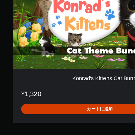
'
s
K
i
t
t
e
n
s
C
a
t
B
u
Konrad's Kittens Cat Bun
n
d
l
¥1,320
e
カートに追加