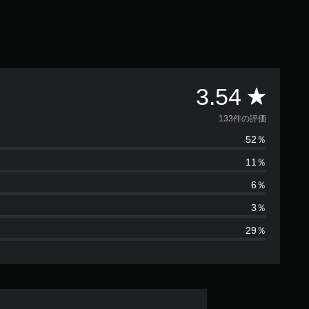
評
3.54
価
133件の評価
52％
数
11％
は
6％
1
3％
29％
3
3
、