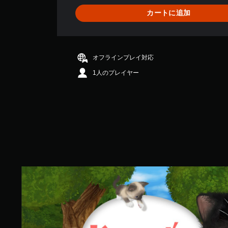
3
カートに追加
3
、
平
均
評
オフラインプレイ対応
価
1人のプレイヤー
は
5
段
階
中
の
3
.
5
4
K
で
o
す
n
r
a
d