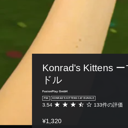
Konrad's Kitten
ドル
FusionPlay GmbH
PS4
KONRAD'S KITTENS CAT BUNDLE
3.54
133件の評価
評
価
数
¥1,320
は
1