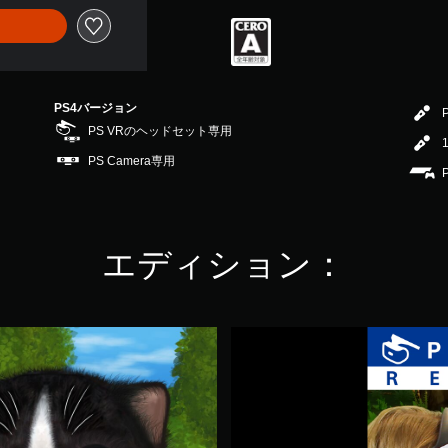
PS4バージョン
PS VRのヘッドセット専用
PS Camera専用
エディション：
K
o
n
r
a
d