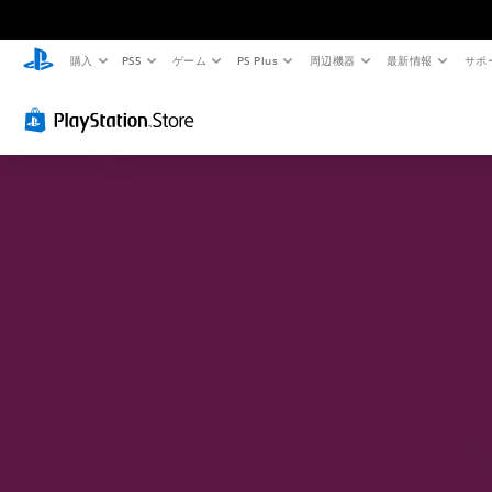
購入
PS5
ゲーム
PS Plus
周辺機器
最新情報
サポ
ゲ
ー
ム
の
一
時
停
止
ゲ
ー
ム
の
プ
レ
イ
中
や
ム
ー
ビ