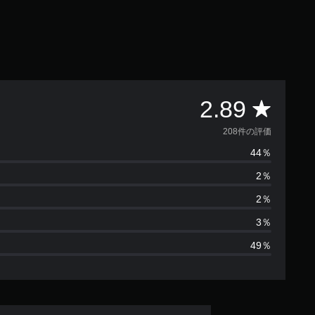
評
2.89
価
208件の評価
44％
数
2％
は
2％
2
3％
49％
0
8