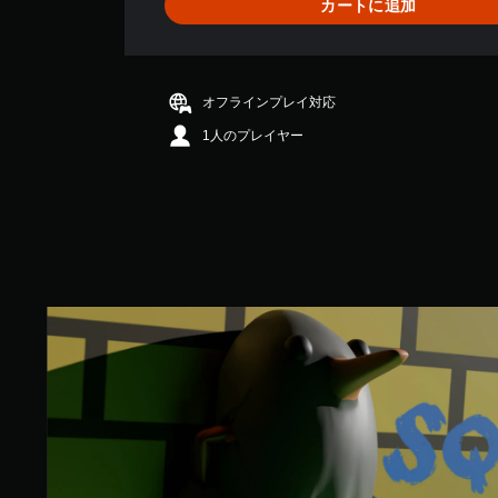
カートに追加
平
均
評
価
は
オフラインプレイ対応
5
1人のプレイヤー
段
階
中
の
2
.
8
9
で
S
す
q
w
r
k