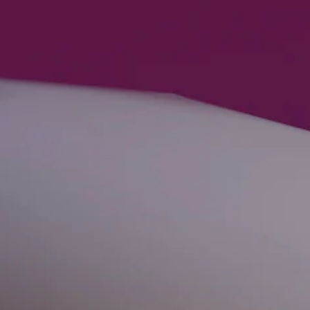
ー
パ
ー
ト
の
再
生
中
に
、
ゲ
ー
ム
を
一
時
停
止
で
き
ま
す
。