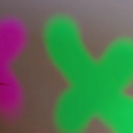
（
オ
フ
ラ
イ
ン
プ
レ
イ
の
み
）