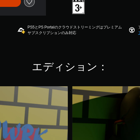
PS5とPS Portalのクラウドストリーミングはプレミアム
サブスクリプションのみ対応
エディション：
S
q
w
r
k