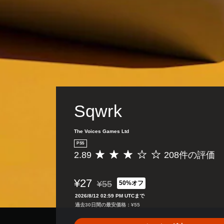
Sqwrk
The Voices Games Ltd
PS5
2.89
208件の評価
評
価
数
¥27
¥55
50%オフ
は
通常価格¥55より値引き
2
2026/8/12 02:59 PM UTCまで
0
過去30日間の最安価格：¥55
8
、