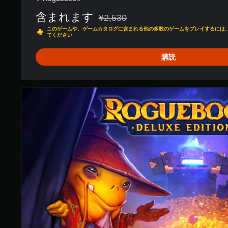
含まれます
¥2,530
通常価格¥2,530より値引き
このゲームや、ゲームカタログに含まれる他の多数のゲームをプレイするには、PlayS
てください
購読
D
e
l
u
x
e
E
d
i
t
i
o
n