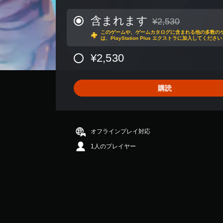
数
は
含まれます
¥2,530
通常価格¥2,530より
1
このゲームや、ゲームカタログに含まれる他の多数の
.
は、PlayStation Plus エクストラに加入してください
8
K
¥2,530
、
平
均
購読
評
価
は
5
段
オフラインプレイ対応
階
1人のプレイヤー
中
の
4
.
1
3
で
す