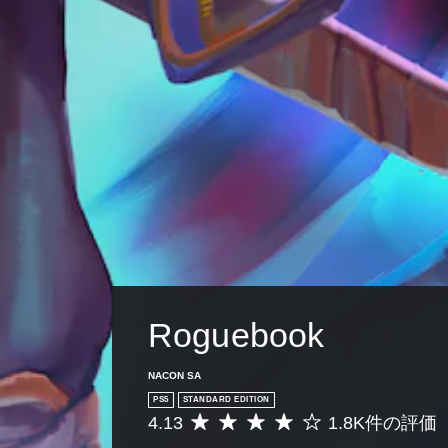
Roguebook
NACON SA
PS5
STANDARD EDITION
4.13
1.8K件の評価
評
価