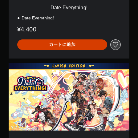
g
Date Everything!
!
Date Everything!
¥4,400
カートに追加
L
a
v
i
s
h
E
d
i
t
i
o
n