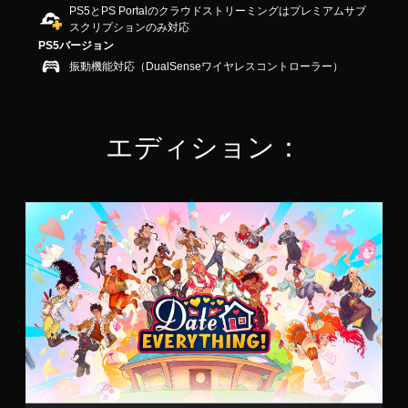
PS5とPS Portalのクラウドストリーミングはプレミアムサブ
.
スクリプションのみ対応
6
6
PS5バージョン
で
振動機能対応（DualSenseワイヤレスコントローラー）
す
エディション：
D
a
t
e
E
v
e
r
y
t
h
i
n