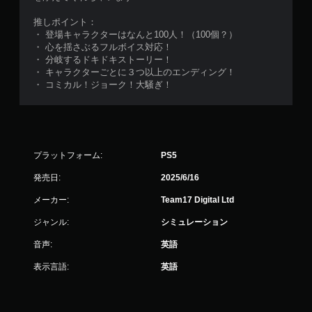
推しポイント：
・ 登場キャラクターはなんと100人！（100個？）
・ 心を揺さぶるフルボイス対応！
・ 分岐するドキドキストーリー！
・ キャラクターごとに３つ以上のエンディング！
・ コミカル！ジョーク！大騒ぎ！
プラットフォーム:
PS5
発売日:
2025/6/16
メーカー:
Team17 Digital Ltd
ジャンル:
シミュレーション
音声:
英語
表示言語:
英語