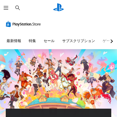
検
索
最新情報
特集
セール
サブスクリプション
ゲーム