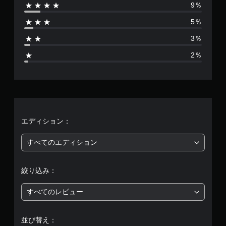
9％
は
5％
1
3％
1
2％
0
1
、
平
エディション：
均
すべてのエディション
評
絞り込み：
価
すべてのレビュー
は
5
並び替え：