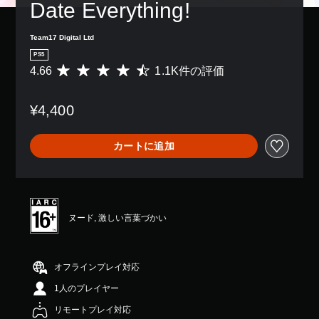
Date Everything!
Team17 Digital Ltd
PS5
4.66
1.1K件の評価
評
価
数
¥4,400
は
1
.
カートに追加
1
K
、
平
均
評
ヌード, 激しい言葉づかい
価
は
5
段
オフラインプレイ対応
階
1人のプレイヤー
中
の
リモートプレイ対応
4