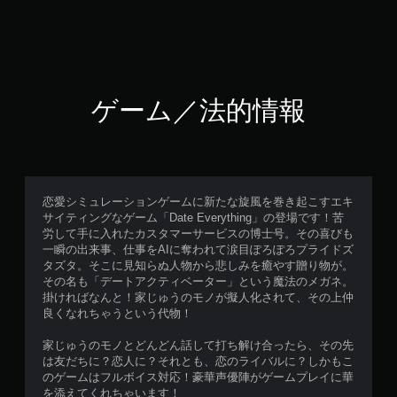
ゲーム／法的情報
恋愛シミュレーションゲームに新たな旋風を巻き起こすエキ
サイティングなゲーム「Date Everything」の登場です！苦
労して手に入れたカスタマーサービスの博士号。その喜びも
一瞬の出来事、仕事をAIに奪われて涙目ぽろぽろプライドズ
タズタ。そこに見知らぬ人物から悲しみを癒やす贈り物が。
その名も「デートアクティベーター」という魔法のメガネ。
掛ければなんと！家じゅうのモノが擬人化されて、その上仲
良くなれちゃうという代物！
家じゅうのモノとどんどん話して打ち解け合ったら、その先
は友だちに？恋人に？それとも、恋のライバルに？しかもこ
のゲームはフルボイス対応！豪華声優陣がゲームプレイに華
を添えてくれちゃいます！