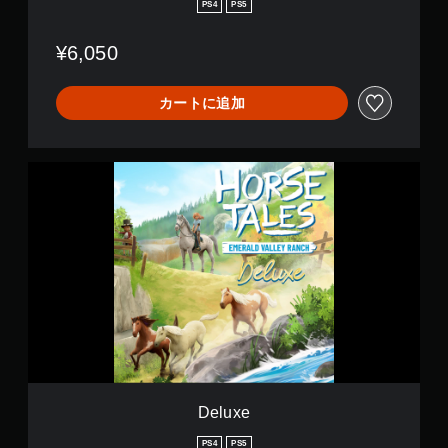
PS4
PS5
¥6,050
カートに追加
D
e
l
u
x
e
Deluxe
PS4
PS5