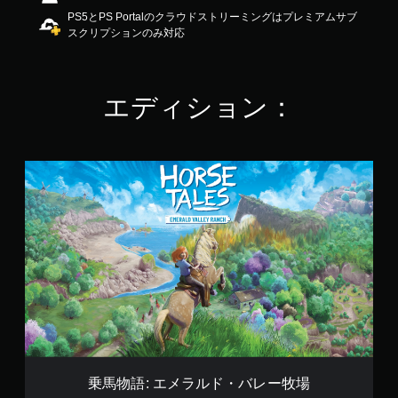
3
PS5とPS Portalのクラウドストリーミングはプレミアムサブ
.
スクリプションのみ対応
5
4
で
す
エディション：
乗
馬
物
語
:
エ
メ
ラ
ル
ド
・
バ
レ
乗馬物語: エメラルド・バレー牧場
ー