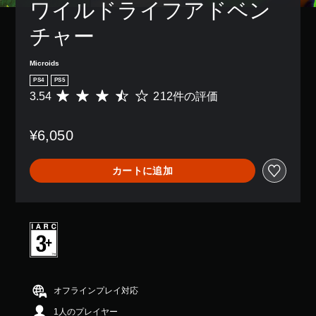
ワイルドライフアドベン
チャー
Microids
PS4
PS5
3.54
212件の評価
評
価
数
¥6,050
は
2
1
カートに追加
2
、
平
均
評
価
は
5
段
階
オフラインプレイ対応
中
1人のプレイヤー
の