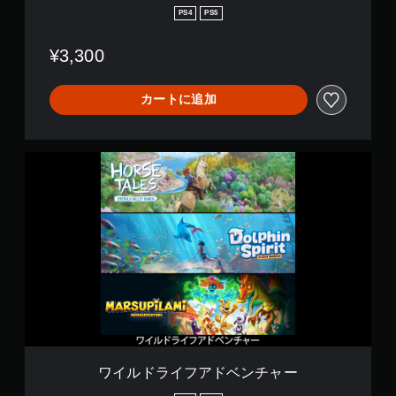
牧
PS4
PS5
場
¥3,300
カートに追加
ワ
イ
ル
ド
ラ
イ
フ
ア
ド
ベ
ン
チ
ャ
ー
ワイルドライフアドベンチャー