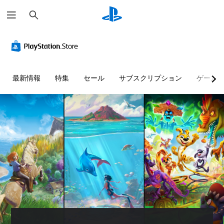
検
索
最新情報
特集
セール
サブスクリプション
ゲーム