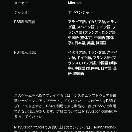
メーカー:
Microids
ジャンル:
アドベンチャー
PS5表示言語:
アラビア語, イタリア語, オラン
ダ語, スペイン語, ドイツ語, フ
ランス語 (フランス), ロシア語,
中国語 (簡体字), 中国語 (繁体
字), 日本語, 英語, 韓国語
PS4表示言語:
イタリア語, オランダ語, スペイ
ン語, ドイツ語, フランス語 (フ
ランス), ロシア語, 中国語 (簡体
字), 中国語 (繁体字), 日本語, 英
語, 韓国語
このゲームをPS5でプレイするには、システムソフトウェアを最
新バージョンにアップデートしてください。このゲームはPS5で
プレイできますが、PS4で利用できる機能の一部はPS5では利用
できない場合があります。詳細については PlayStation.com/bc を
参照してください。
PlayStation™Storeでお買い上げのコンテンツは、PlayStationの