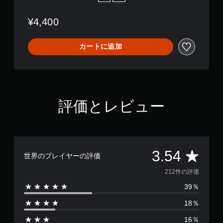
¥4,400
カートに追加
評価とレビュー
評
3.54
世界のプレイヤーの評価
価
212件の評価
39％
数
18％
は
16％