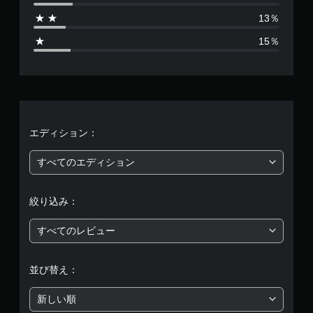
2
13％
1
15％
2
、
平
均
エディション：
評
すべてのエディション
価
絞り込み：
は
すべてのレビュー
5
段
並び替え：
階
新しい順