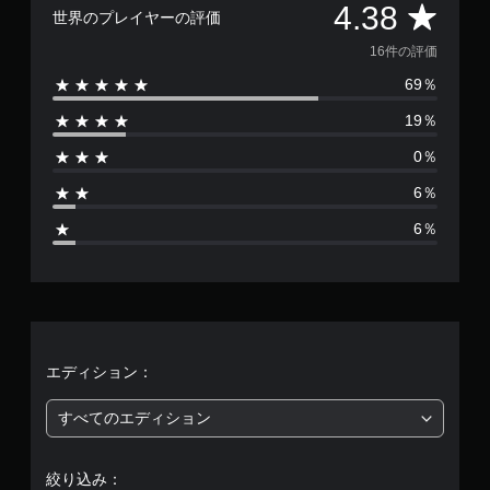
評
4.38
世界のプレイヤーの評価
価
16件の評価
69％
数
19％
は
0％
1
6％
6
6％
、
平
均
評
エディション：
価
すべてのエディション
は
絞り込み：