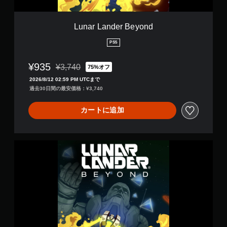
B
e
y
Lunar Lander Beyond
o
n
PS5
d
¥935
¥3,740
75%オフ
通常価格¥3,740より値引き
2026/8/12 02:59 PM UTCまで
過去30日間の最安価格：¥3,740
カートに追加
L
u
n
a
r
L
a
n
d
e