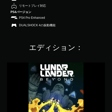
8
リモートプレイ対応
で
PS4バージョン
す
PS4 Pro Enhanced
DUALSHOCK 4の振動機能
エディション：
L
u
n
a
r
L
a
n
d
e
r