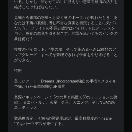
いる。しかし、誰かがこの目に見えない惑星間経済の活力を
維持しなければならない。
見知らぬ未踏の惑星へと続く謎のポータルが現れたとき、あ
なたは宇宙の裏側に潜む不吉な真実と衝突することに気づく
だろう。 フライトの不調と疲労はパイロットにストレスを
与え、感覚の錯覚を引き起こす。地雷か魚か？あのピンクの
象は何だ？
複数のパイロット、4隻の船、そして集めるべき12種類のア
ップグレード、すべてを管理できれば仕事をやり遂げること
ができる。
特徴
美しいアート：Dreams Uncorporated独自の手描きスタイル
で描かれた豪華絢爛なSF風景
奥深いキャンペーン： 5つの月と惑星で30のミッションに挑
戦： ヌエバ・ルナ、火星、金星、ガニメデ、そして謎の惑
星エティマス。
難易度設定： 4段階の難易度設定、最高難易度の "insane
"ではパーマデスが発生する。