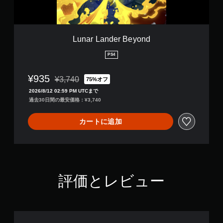
r
B
e
y
Lunar Lander Beyond
o
n
PS4
d
¥935
¥3,740
75%オフ
通常価格¥3,740より値引き
2026/8/12 02:59 PM UTCまで
過去30日間の最安価格：¥3,740
カートに追加
評価とレビュー