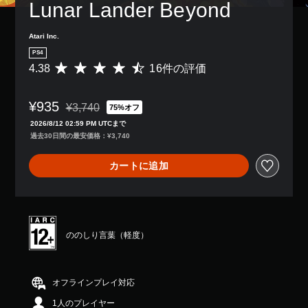
Lunar Lander Beyond
Atari Inc.
PS4
4.38
16件の評価
評
価
数
¥935
は
¥3,740
75%オフ
通常価格¥3,740より値引き
1
2026/8/12 02:59 PM UTCまで
6
過去30日間の最安価格：¥3,740
、
平
カートに追加
均
評
価
は
5
段
ののしり言葉（軽度）
階
中
の
4
オフラインプレイ対応
.
1人のプレイヤー
3