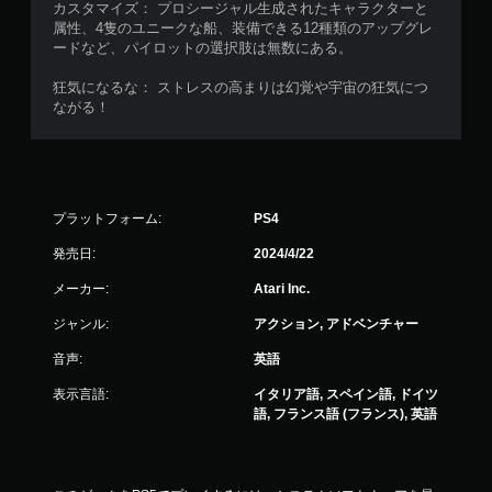
カスタマイズ： プロシージャル生成されたキャラクターと
属性、4隻のユニークな船、装備できる12種類のアップグレ
ードなど、パイロットの選択肢は無数にある。
狂気になるな： ストレスの高まりは幻覚や宇宙の狂気につ
ながる！
プラットフォーム:
PS4
発売日:
2024/4/22
メーカー:
Atari Inc.
ジャンル:
アクション, アドベンチャー
音声:
英語
表示言語:
イタリア語, スペイン語, ドイツ
語, フランス語 (フランス), 英語