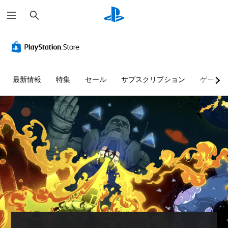
検
索
最新情報
特集
セール
サブスクリプション
ゲーム