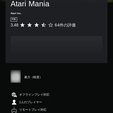
Atari Mania
Atari Inc.
PS5
3.48
64件の評価
評
価
数
は
6
4
、
平
均
評
価
は
暴力（軽度）
5
段
階
中
オフラインプレイ対応
の
1人のプレイヤー
3
.
リモートプレイ対応
4