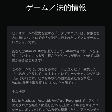
ゲーム／法的情報
ビデオゲームの歴史を旅する「アタリマニア」は、探索と驚
きに満ちたレトロで愉快な物語に包まれたマイクロゲームコ
レクションです。
あなたはAtari Vaultの管理人として、Atariの名作ゲームを保
管しています。ある夜、死んだピクセルが現れ、やがて大騒
動が巻き起こります!
このゲームでは、おなじみのゲームが歪んだり、変異した
り、結合したりして、ますますクレイジーなチャレンジが繰
り広げられます。ピクセルやその他の悪者たちを撃退し、
Vaultの秩序を取り戻すのはあなた次第です。
主な機能
Manic Mashups - AsteroidsからYars' Revengeまで、アタリ
のカタログを幅広く網羅した150以上のワイルドなマイクロ
ゲーム。ポンのパドルでムカデを撃退したり、アドベンチャ