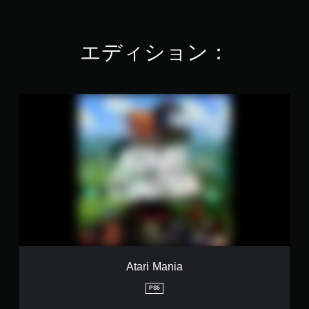
8
で
す
エディション：
A
t
a
r
i
M
a
n
i
a
Atari Mania
PS5