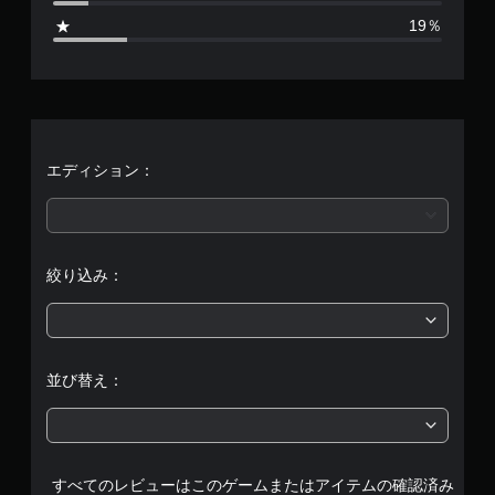
4
19％
、
平
均
評
エディション：
価
は
絞り込み：
5
段
階
並び替え：
中
の
すべてのレビューはこのゲームまたはアイテムの確認済み