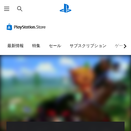
検
索
最新情報
特集
セール
サブスクリプション
ゲーム