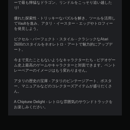
ーで最も獰猛なドラゴン、リンドルをこっそり追い越した
り!
優れた探索性 - トリッキーなパズルを解き、ツールを活用し
てVaultを進み、アタリ・イースター・エッグやトロフィー
を発見しよう。
ピクセル・パーフェクト・スタイル - クラシックなAtari
2600のスタイルをネオレトロ・アートで魅力的にアップデ
ート。
今まで見たこともないようなキャラクターたち - ビデオゲー
ム史上最高のゲームやキャラクターと対面できます。ベント
レーベアーのイメージはもう変わりません。
アタリの歴史の宝庫 - アタリのビンテージアート、ポスタ
ー、マニュアルなどのコレクターズアイテムが盛りだくさ
ん。
A Chiptune Delight - レトロな雰囲気のサウンドトラックを
お楽しみください。