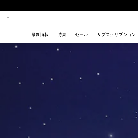
ート
最新情報
特集
セール
サブスクリプション