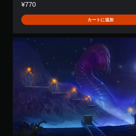
¥770
カートに追加
D
a
r
k
n
e
s
s
R
o
l
l
e
r
c
o
a