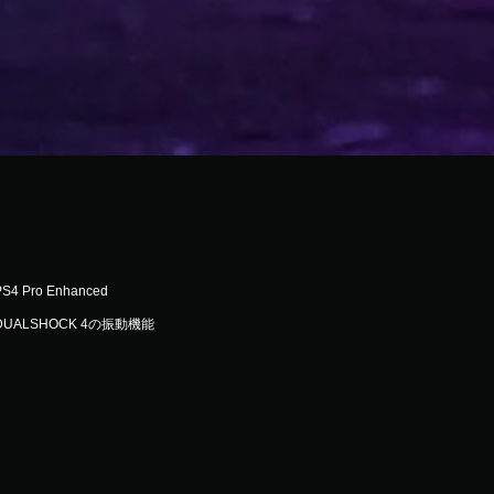
PS4 Pro Enhanced
DUALSHOCK 4の振動機能