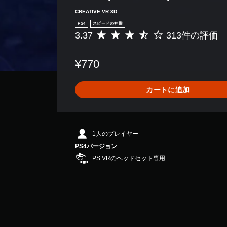
CREATIVE VR 3D
PS4
スピードの神殿
3.37
313件の評価
評
価
数
¥770
は
3
1
カートに追加
3
、
平
均
評
1人のプレイヤー
価
PS4バージョン
は
PS VRのヘッドセット専用
5
段
階
中
の
3
.