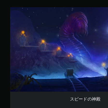
3
7
ス
で
ピ
す
ー
ド
の
神
殿
スピードの神殿