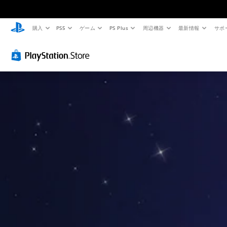
購入
PS5
ゲーム
PS Plus
周辺機器
最新情報
サポ