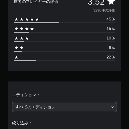
評
3.52
世界のプレイヤーの評価
価
3290件の評価
45％
数
15％
は
10％
3
8％
2
22％
9
0
、
平
エディション：
均
すべてのエディション
評
絞り込み：
価