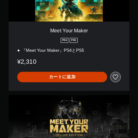
M
a
k
e
r
Meet Your Maker
PS4
PS5
『Meet Your Maker』PS4とPS5
¥2,310
カートに追加
D
e
l
u
x
e
E
d