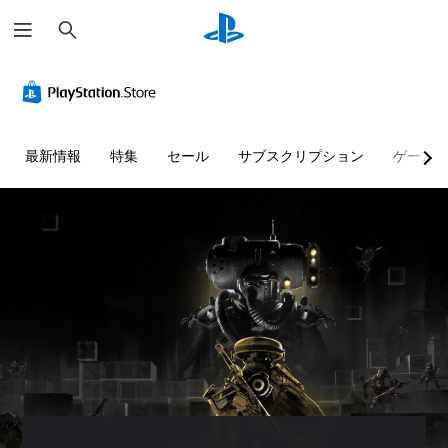
検
索
最新情報
特集
セール
サブスクリプション
ゲーム