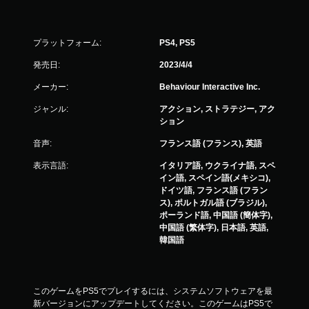
プラットフォーム:
PS4, PS5
発売日:
2023/4/4
メーカー:
Behaviour Interactive Inc.
ジャンル:
アクション, ストラテジー, アク
ション
音声:
フランス語 (フランス), 英語
表示言語:
イタリア語, ウクライナ語, スペ
イン語, スペイン語(メキシコ),
ドイツ語, フランス語 (フラン
ス), ポルトガル語 (ブラジル),
ポーランド語, 中国語 (簡体字),
中国語 (繁体字), 日本語, 英語,
韓国語
このゲームをPS5でプレイするには、システムソフトウェアを最
新バージョンにアップデートしてください。このゲームはPS5で