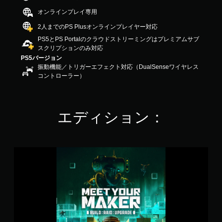
の
オンラインプレイ専用
3
.
2人までのPS Plusオンラインプレイヤー対応
5
PS5とPS Portalのクラウドストリーミングはプレミアムサブ
2
スクリプションのみ対応
で
PS5バージョン
す
振動機能／トリガーエフェクト対応（DualSenseワイヤレス
コントローラー）
エディション：
M
e
e
t
Y
o
u
r