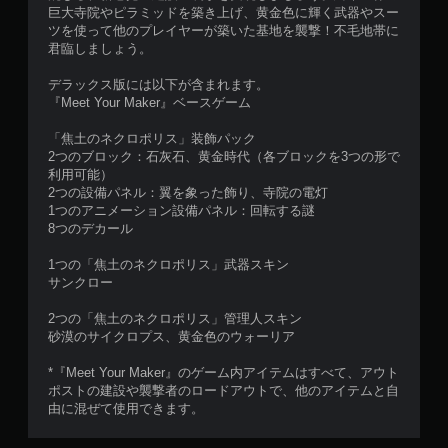
巨大寺院やピラミッドを築き上げ、黄金色に輝く武器やスー
ツを使って他のプレイヤーが築いた基地を襲撃！不毛地帯に
君臨しましょう。
デラックス版には以下が含まれます。
『Meet Your Maker』ベースゲーム
「焦土のネクロポリス」装飾パック
2つのブロック：石灰石、黄金時代（各ブロックを3つの形で
利用可能）
2つの設備パネル：翼を象った飾り、寺院の電灯
1つのアニメーション設備パネル：回転する謎
8つのデカール
1つの「焦土のネクロポリス」武器スキン
サンクロー
2つの「焦土のネクロポリス」管理人スキン
砂漠のサイクロプス、黄金色のウォーリア
*『Meet Your Maker』のゲーム内アイテムはすべて、アウト
ポストの建設や襲撃者のロードアウトで、他のアイテムと自
由に混ぜて使用できます。