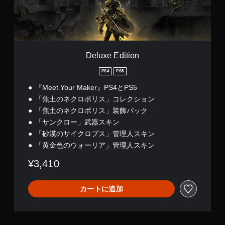
i
t
i
o
n
Deluxe Edition
PS4
PS5
『Meet Your Maker』PS4とPS5
「焦土のネクロポリス」コレクション
「焦土のネクロポリス」装飾パック
「サンクロー」武器スキン
「砂漠のサイクロプス」管理人スキン
「黄金色のウォーリア」管理人スキン
¥3,410
カートに追加