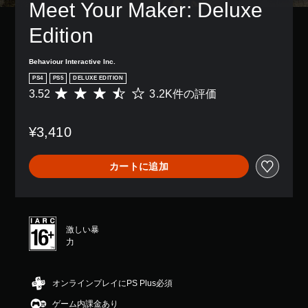
Meet Your Maker: Deluxe 
Edition
Behaviour Interactive Inc.
PS4
PS5
DELUXE EDITION
3.52
3.2K件の評価
評
価
数
¥3,410
は
3
.
カートに追加
2
K
、
平
均
激しい暴
評
力
価
は
5
段
オンラインプレイにPS Plus必須
階
ゲーム内課金あり
中