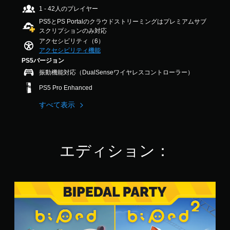
ズ
9
示
1 - 42人のプレイヤー
ル
で
さ
PS5とPS Portalのクラウドストリーミングはプレミアムサブ
の
す
せ
スクリプションのみ対応
ス
る
アクセシビリティ（6）
キ
こ
アクセシビリティ機能
ッ
と
PS5バージョン
で
プ
振動機能対応（DualSenseワイヤレスコントローラー）
、
パ
他
ズ
PS5 Pro Enhanced
の
ル
プ
すべて表示
や
レ
パ
イ
ズ
ヤ
ル
ー
を
エディション：
と
伴
コ
う
ミ
イ
ュ
ベ
ニ
B
ン
ケ
i
ト
ー
p
を
シ
e
ス
ョ
d
キ
ン