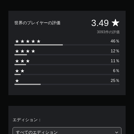
評
3.49
世界のプレイヤーの評価
価
3093件の評価
46％
数
12％
は
11％
3
6％
0
25％
9
3
、
平
エディション：
均
すべてのエディション