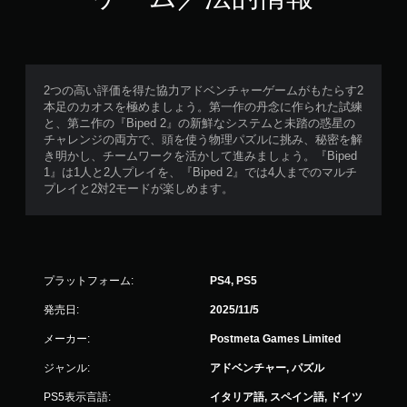
2つの高い評価を得た協力アドベンチャーゲームがもたらす2
本足のカオスを極めましょう。第一作の丹念に作られた試練
と、第ニ作の『Biped 2』の新鮮なシステムと未踏の惑星の
チャレンジの両方で、頭を使う物理パズルに挑み、秘密を解
き明かし、チームワークを活かして進みましょう。『Biped
1』は1人と2人プレイを、『Biped 2』では4人までのマルチ
プレイと2対2モードが楽しめます。
プラットフォーム:
PS4, PS5
発売日:
2025/11/5
メーカー:
Postmeta Games Limited
ジャンル:
アドベンチャー, パズル
PS5表示言語:
イタリア語, スペイン語, ドイツ