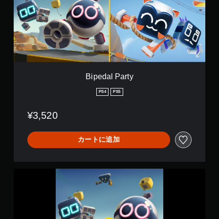
a
ッ
で
l
プ
き
P
で
ま
a
き
す
r
ま
。
t
す
y
。
Bipedal Party
練
習
PS4
PS5
モ
ー
¥3,520
ド
ゲ
カートに追加
ー
ム
の
メ
B
イ
i
ン
p
プ
e
レ
d
イ