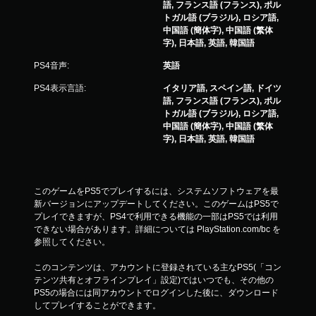
語, フランス語 (フランス), ポル
トガル語 (ブラジル), ロシア語,
中国語 (簡体字), 中国語 (繁体
字), 日本語, 英語, 韓国語
PS4音声:
英語
PS4表示言語:
イタリア語, スペイン語, ドイツ
語, フランス語 (フランス), ポル
トガル語 (ブラジル), ロシア語,
中国語 (簡体字), 中国語 (繁体
字), 日本語, 英語, 韓国語
このゲームをPS5でプレイするには、システムソフトウェアを最
新バージョンにアップデートしてください。このゲームはPS5で
プレイできますが、PS4で利用できる機能の一部はPS5では利用
できない場合があります。詳細については PlayStation.com/bc を
参照してください。
このコンテンツは、アカウントに登録されている主なPS5(「コン
テンツ共有とオフラインプレイ」設定)ではいつでも、その他の
PS5の場合には同アカウントでログインした後に、ダウンロード
してプレイすることができます。