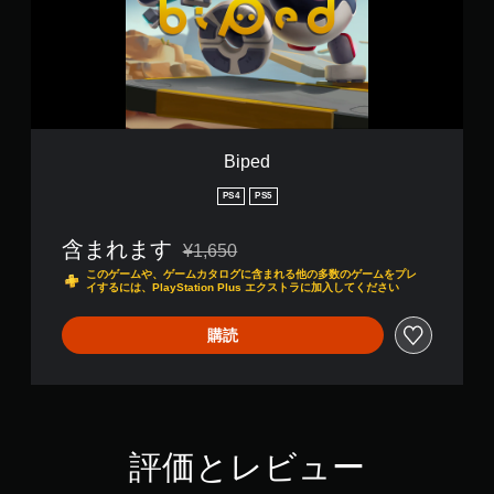
に
影
響
し
な
い
、
練
Biped
習
用
PS4
PS5
の
モ
ー
含まれます
¥1,650
通常価格¥1,650より値引き
ド
このゲームや、ゲームカタログに含まれる他の多数のゲームをプレ
が
イするには、PlayStation Plus エクストラに加入してください
用
意
購読
さ
れ
て
い
ま
す
評価とレビュー
。