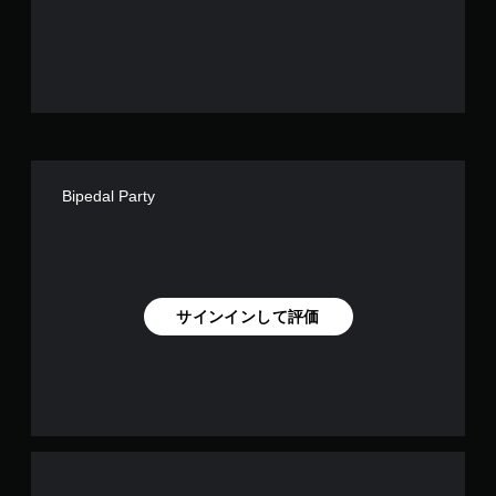
で
す
Bipedal Party
サインインして評価