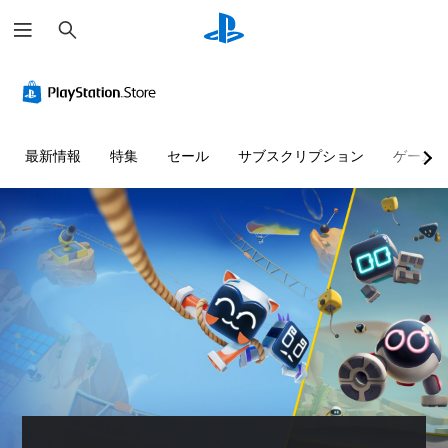
検
索
音
字
難
ス
量
幕
易
ポ
コ
（
度
ッ
ン
基
調
ト
ト
本
整
で
最新情報
特集
セール
サブスクリプション
ゲーム
ロ
）
（
場
ー
基
所
主
ル
本
を
要
）
マ
な
個
ス
ー
々
ゲ
ト
ク
の
ー
ー
音
ム
音
リ
量
の
声
ー
を
難
や
と
下
易
テ
キ
げ
度
キ
ャ
た
を
ス
ラ
り
変
ト
ク
消
更
に
タ
音
し
よ
ー
で
て
る