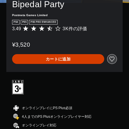
の
Bipedal Party
き
、
チ
み
ま
ゲ
ャ
字
す
ー
ッ
Postmeta Games Limited
幕
。
ム
ト
が
PS4
PS5
PS5 PRO ENHANCED
全
で
表
3.49
3K件の評価
体
評
は
示
の
価
な
さ
難
数
く
れ
¥3,520
易
は
、
ま
度
3
地
す
を
K
図
。
カートに追加
下
、
に
げ
平
ピ
る
均
ン
こ
評
を
と
価
立
が
は
て
で
5
た
き
段
り
ま
階
他
す
中
の
オンラインプレイにPS Plus必須
。
の
情
4人までのPS Plusオンラインプレイヤー対応
3
報
.
を
パ
オンラインプレイ対応
4
表