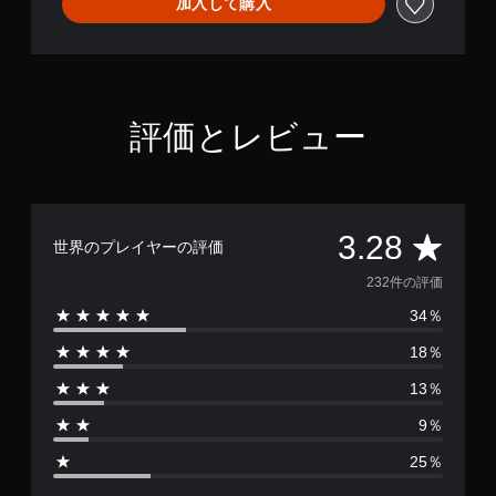
加入して購入
評価とレビュー
評
3.28
世界のプレイヤーの評価
価
232件の評価
34％
数
18％
は
13％
2
9％
3
25％
2