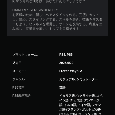
向かう勇気と強さは、あなたにあるでしょうか？
HAIRDRESSER SIMULATOR:
お客様のために新しいヘアスタイルを作る。完璧にカット
し、染め、スタイリングする。スキルを磨き、技術をマスタ
ーしよう。ビジネスを運営し、サロンを改装する。利益を生
み出し、従業員を雇い、トップを目指そう！
プラットフォーム:
PS4, PS5
発売日:
2025/6/20
メーカー:
Frozen Way S.A.
ジャンル:
カジュアル, シミュレーター
PS5音声:
英語
PS5表示言語:
イタリア語, ウクライナ語, スペ
イン語, チェコ語, デンマーク
語, トルコ語, ドイツ語, フラン
ス語 (フランス), ポルトガル語
(ポルトガル), ポーランド語, ロ