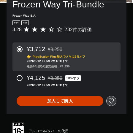
Frozen Way Tri-Bundle
Frozen Way S.A.
PS4
PS5
3.28
232件の評価
評
価
数
は
¥3,712
¥8,250
2
通常価格¥8,250より値引き
3
PlayStation Plus加入でさらに5％オフ
2026/8/12 02:59 PM UTCまで
2
過去30日間の最安価格：¥8,250
、
平
¥4,125
¥8,250
均
50%オフ
通常価格¥8,250より値引き
評
2026/8/12 02:59 PM UTCまで
価
は
5
加入して購入
段
階
中
の
3
アルコール/タバコの使用
.