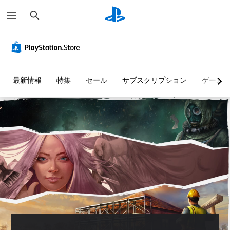
検
索
最新情報
特集
セール
サブスクリプション
ゲーム