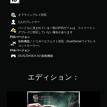
2
8
で
オフラインプレイ対応
す
1人のプレイヤー
バンドルに含まれている一部のPS5ゲームは、ストリーミン
グプレイに対応していない場合があります
PS5バージョン
振動機能／トリガーエフェクト対応（DualSenseワイヤレス
コントローラー）
PS4バージョン
DUALSHOCK 4の振動機能
エディション：
F
r
o
z