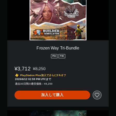
e
n
W
a
y
T
r
i
-
B
Frozen Way Tri-Bundle
u
n
PS4
PS5
d
l
¥3,712
¥8,250
e
通常価格¥8,250より値引き
PlayStation Plus加入でさらに5％オフ
2026/8/12 02:59 PM UTCまで
過去30日間の最安価格：¥8,250
加入して購入
B