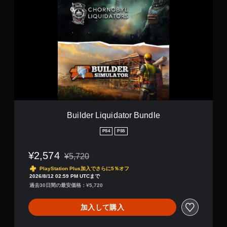
u
i
l
d
e
r
L
i
q
u
i
d
a
Builder Liquidator Bundle
t
o
PS4
PS5
r
B
¥2,574
¥5,720
u
通常価格¥5,720より値引き
n
PlayStation Plus加入でさらに5％オフ
d
2026/8/12 02:59 PM UTCまで
l
過去30日間の最安価格：¥5,720
e
加入して購入