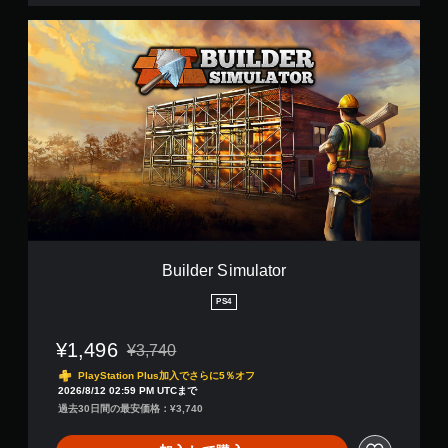
B
u
i
l
d
e
r
S
i
m
u
l
a
t
Builder Simulator
o
r
PS4
¥1,496
¥3,740
通常価格¥3,740より値引き
PlayStation Plus加入でさらに5％オフ
2026/8/12 02:59 PM UTCまで
過去30日間の最安価格：¥3,740