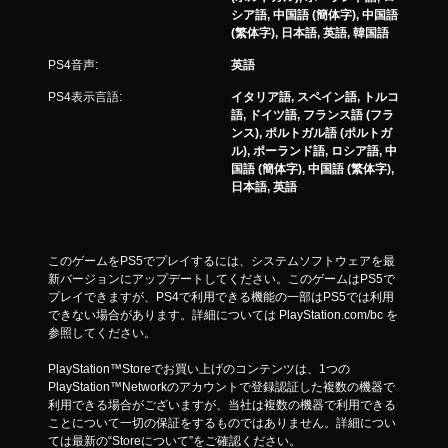
シア語, 中国語 (簡体字), 中国語
(繁体字), 日本語, 英語, 韓国語
PS4音声:
英語
PS4表示言語:
イタリア語, スペイン語, トルコ
語, ドイツ語, フランス語 (フラ
ンス), ポルトガル語 (ポルトガ
ル), ポーランド語, ロシア語, 中
国語 (簡体字), 中国語 (繁体字),
日本語, 英語
このゲームをPS5でプレイするには、システムソフトウェアを最
新バージョンにアップデートしてください。このゲームはPS5で
プレイできますが、PS4で利用できる機能の一部はPS5では利用
できない場合があります。詳細については PlayStation.com/bc を
参照してください。
PlayStation™Storeでお買い上げのコンテンツは、1つの
PlayStation™Networkのアカウントで登録認証した複数の機器で
利用できる場合がございますが、当社は複数の機器で利用できる
ことについて一切の保証をするものではありません。詳細につい
ては最新の“Storeについて”をご確認ください。