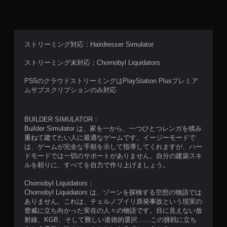
ストリーミング対応：Hairdresser Simulator
ストリーミング未対応：Chornobyl Liquidators
PS5のクラウドストリーミングはPlayStation Plusプレミア
ムサブスクリプションのみ対応
BUILDER SIMULATOR：
Builder Simulator は、家を一から、一つひとつレンガを積み
重ねて建てたい人に最適なゲームです。イージーモードで
は、ゲームが完全な手順を示して指導してくれますが、ハー
ドモードでは一切のサポートがありません。自分の建築スキ
ルを頼りに、すべてを自力で作り上げましょう。
Chornobyl Liquidators：
Chornobyl Liquidators は、ゾーンを探検する空想の物語では
ありません。これは、チェルノブイリ原発事故という現実の
脅威に立ち向かった実在の人々の物語です。目に見えない放
射線、KGB、そして難しい道徳的選択……この挑戦に立ち