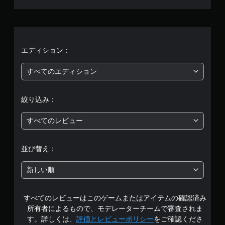
、
平
均
エディション：
評
すべてのエディション
価
絞り込み：
は
すべてのレビュー
5
段
並び替え：
階
新しい順
中
すべてのレビューはこのゲームまたはアイテムの確認済み
の
所有者によるもので、モデレーターチームで審査されま
3
す。詳しくは、
評価とレビューポリシー
をご確認くださ