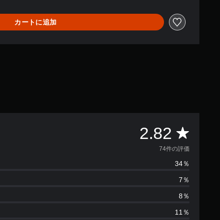
カートに追加
評
2.82
価
74件の評価
34％
数
7％
は
8％
7
11％