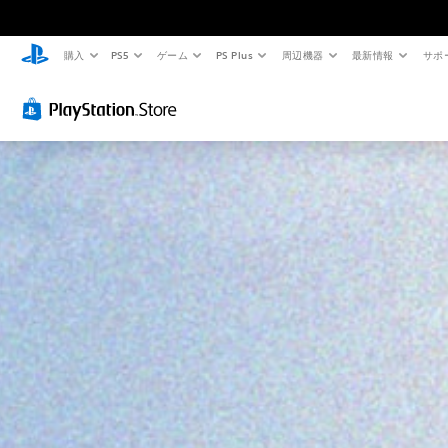
購入
PS5
ゲーム
PS Plus
周辺機器
最新情報
サポ
音
ス
ゲ
量
テ
ー
コ
ィ
ム
ン
ッ
の
ト
ク
一
ロ
操
時
ー
作
停
ル
の
止
反
個
ゲ
転
々
ー
の
（
ム
音
の
基
量
プ
本
を
レ
）
下
イ
ス
げ
中
テ
た
や
ィ
り
ム
ッ
消
ー
ク
音
ビ