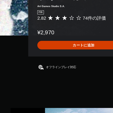
Art Games Studio S.A.
PS5
2.82
74件の評価
評
価
数
¥2,970
は
7
4
カートに追加
、
平
均
評
価
オフラインプレイ対応
は
5
段
階
中
の
2
.
8
ク