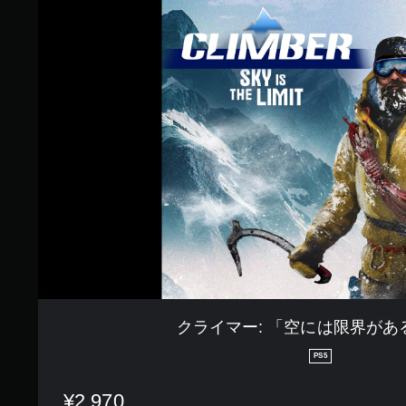
2
ラ
で
イ
す
マ
ー
:
「
空
に
は
限
界
が
あ
る
」
は
サ
クライマー: 「空には限界があ
PS5
¥2,970