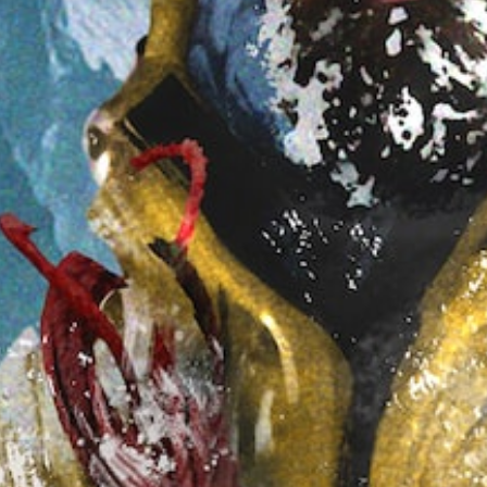
（
オ
フ
ラ
イ
ン
プ
レ
イ
の
み
）