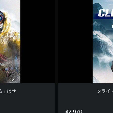
ラ
イ
マ
ー
:
「
空
に
は
限
界
が
あ
る
」
は
サ
る」はサ
クライ
¥2,970