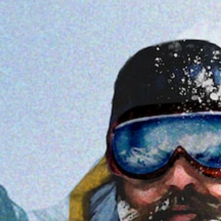
操
で
ー
作
き
パ
の
ま
ー
反
す
ト
転
。
の
オ
再
プ
生
シ
中
ョ
に
ン
、
が
ゲ
用
ー
意
ム
さ
を
れ
一
て
時
い
停
ま
止
す
で
。
き
ま
す
。