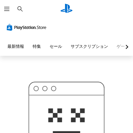
検
お
索
探
し
の
ペ
ー
ジ
は
見
最新情報
特集
セール
サブスクリプション
ゲーム
つ
か
り
ま
せ
ん
で
し
た
。