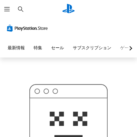
検
お
索
探
し
の
ペ
ー
ジ
は
見
最新情報
特集
セール
サブスクリプション
ゲーム
つ
か
り
ま
せ
ん
で
し
た
。