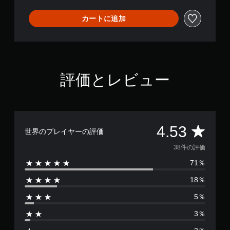
を
カートに追加
連
打
せ
ず
に
プ
評価とレビュー
レ
イ
可
能
ボ
評
4.53
世界のプレイヤーの評価
タ
ン
価
38件の評価
を
連
71％
数
打
18％
し
は
た
5％
り
3
、
3％
制
8
限