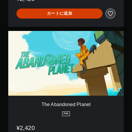
ム
を
カートに追加
プ
レ
イ
し
T
た
h
り
e
メ
A
ニ
b
ュ
a
ー
n
を
d
操
o
作
n
で
e
き
d
ま
P
す
l
The Abandoned Planet
。
a
n
PS4
e
ボ
t
タ
¥2,420
ン