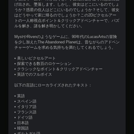
可
げ出され、墜落します。しかし、彼女はどこにいるのでしょ
能
うか？惑星の住人はどこにいるのでしょうか？そして、彼女
モ
はどうやって家に帰るのでしょうか？この2Dピクセルアー
ー
トの一人称視点ポイント＆クリックアドベンチャーで、パズ
シ
ルを解き、謎を解き明かしてください。
ョ
ン
MystやRivenのようなゲームに、90年代のLucasArtsの冒険
コ
を少し加えたThe Abandoned Planetは、昔ながらのアドベン
ン
チャーゲームを求める気持ちを満たしてくれるでしょう。
ト
ロ
• 美しいピクセルアート
ー
• 探索できる数百のロケーション
ル
• クラシックなポイント＆クリックアドベンチャー
を
• 英語でのフルボイス
使
わ
以下の言語にローカライズされたテキスト：
ず
に
• 英語
ゲ
• スペイン語
ー
• イタリア語
ム
• フランス語
を
• ドイツ語
プ
• 日本語
レ
• 韓国語
イ
• ポルトガル語