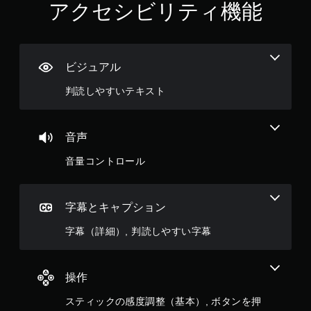
アクセシビリティ機能
し
す
る
こ
と
ビジュアル
な
く
判読しやすいテキスト
ゲ
ー
ム
を
音声
プ
レ
音量コントロール
イ
し
た
字幕とキャプション
り
メ
字幕（詳細）, 判読しやすい字幕
ニ
ュ
ー
を
操作
操
作
スティックの感度調整（基本）, ボタンを押
で