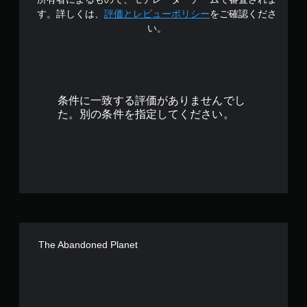
イ
.
す。詳しくは、
評価とレビューポリシー
をご確認くださ
や
い。
メ
5
ニ
ュ
3
ー
操
で
作
条件に一致する評価がありませんでし
が
す
た。別の条件を指定してください。
で
き
ま
す
。
ボ
タ
ン
を
The Abandoned Planet
同
時
押
し