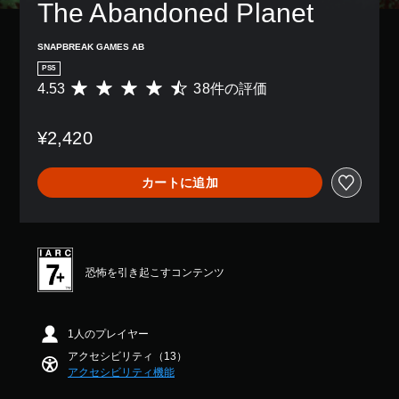
感
セ
表
The Abandoned Planet
き
示
度
ー
示
ま
の
を
ブ
さ
す
文
SNAPBREAK GAMES AB
い
し
れ
。
字
く
て
ま
PS5
を
つ
中
す
4.53
38件の評価
評
読
か
断
。
価
み
の
で
数
や
オ
き
¥2,420
は
す
判
プ
、
3
く
読
シ
セ
8
表
し
ョ
ー
カートに追加
、
示
や
ン
ブ
平
で
か
し
す
均
き
ら
た
い
評
ま
選
と
字
価
す
べ
こ
幕
は
。
恐怖を引き起こすコンテンツ
ま
ろ
5
字
す
か
段
幕
。
ら
階
を
ゲ
中
1人のプレイヤー
読
ー
の
ボ
み
ム
アクセシビリティ（13）
4
タ
や
を
アクセシビリティ機能
.
ン
す
再
5