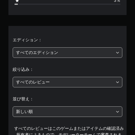
3％
時
、
間
内
平
に
ボ
均
タ
ン
評
エディション：
を
押
価
し
すべてのエディション
た
は
り
す
絞り込み：
5
る
こ
すべてのレビュー
段
と
な
階
く
並び替え：
、
ゲ
中
新しい順
ー
ム
の
の
プ
すべてのレビューはこのゲームまたはアイテムの確認済み
4
レ
所有者によるもので、モデレーターチームで審査されま