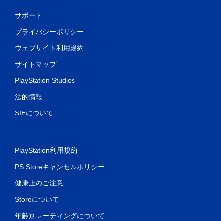
ー
ラ
サポート
ー
プライバシーポリシー
の
振
ウェブサイト利用規約
動
機
サイトマップ
能
PlayStation Studios
な
し
法的情報
で
プ
SIEについて
レ
イ
可
PlayStation利用規約
能
コ
PS Storeキャンセルポリシー
ン
ト
健康上のご注意
ロ
Storeについて
ー
ラ
年齢別レーティングについて
ー