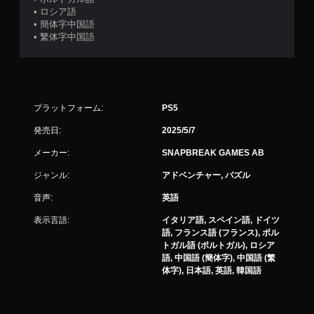
で
• ロシア語
き
• 簡体字中国語
ま
• 繁体字中国語
す
。
タ
ッ
プラットフォーム:
PS5
チ
発売日:
2025/5/7
操
作
メーカー:
SNAPBREAK GAMES AB
な
ジャンル:
アドベンチャー, パズル
し
で
音声:
英語
プ
レ
表示言語:
イタリア語, スペイン語, ドイツ
語, フランス語 (フランス), ポル
イ
トガル語 (ポルトガル), ロシア
可
語, 中国語 (簡体字), 中国語 (繁
能
体字), 日本語, 英語, 韓国語
タ
ッ
チ