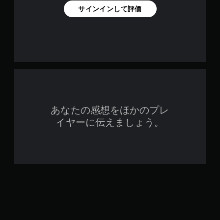
せ
サインインして評価
ず
に
プ
レ
イ
可
能
同
時
に
あなたの感想をほかのプレ
複
数
イヤーに伝えましょう。
の
ボ
タ
ン
を
押
し
た
り
長
押