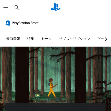
検
索
判
音
字
ス
手
読
量
幕
テ
動
し
コ
（
ィ
セ
や
ン
詳
ッ
ー
す
ト
細
ク
ブ
最新情報
特集
セール
サブスクリプション
ゲーム
い
ロ
）
の
自
テ
ー
感
分
ゲ
キ
ル
度
の
ー
ス
調
好
ム
個
き
ト
内
整
々
な
の
（
の
メ
タ
す
音
基
ニ
イ
べ
量
本
ュ
ミ
て
を
ー
）
ン
の
下
や
ス
グ
会
げ
ス
テ
で
話
た
テ
ィ
ゲ
で
り
ー
ッ
ー
字
消
タ
ク
ム
幕
音
ス
の
を
が
で
表