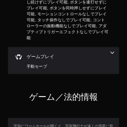
し続けずにプレイ可能, ボタンを連打せずに
き
プレイ可能, ボタンを同時押しせずにプレイ
ま
す
可能, モーションコントロールなしでプレイ
。
可能, タッチ操作なしでプレイ可能, コント
ローラーの振動機能なしでプレイ可能, アダ
プティブトリガーエフェクトなしでプレイ可
モ
ー
能
シ
ョ
ン
ゲームプレイ
コ
ン
手動セーブ
ト
ロ
ー
ル
な
ゲーム／法的情報
し
で
プ
レ
イ
宇宙にワームホールが開くと、宇宙飛行士が遠くの惑星に投