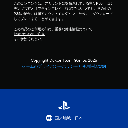
操
このコンテンツは、アカウントに登録されている主なPS5(「コン
作
テンツ共有とオフラインプレイ」設定)ではいつでも、その他の
を
PS5の場合には同アカウントでログインした後に、ダウンロード
使
してプレイすることができます。
わ
ず
この商品のご利用の前に、重要な健康情報について
に
健康のためのご注意
ゲ
をご参照ください。
ー
ム
を
プ
Copyright Dexter Team Games 2025
レ
ゲームのプライバシーポリシーと使用許諾契約
イ
で
き
ま
す
。
コ
ン
国／地域：日本
ト
ロ