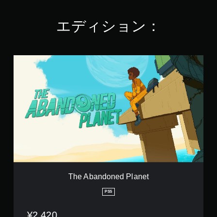
く
を
開
3
表
押
で
で
示
き
し
エディション：
す
し
ま
続
ま
す
け
す
。
ず
。
に
T
h
プ
e
レ
A
イ
b
可
a
能
n
ボ
d
タ
o
ン
n
を
e
押
d
し
P
続
l
The Abandoned Planet
け
a
ず
n
PS5
に
e
ゲ
t
¥2,420
ー