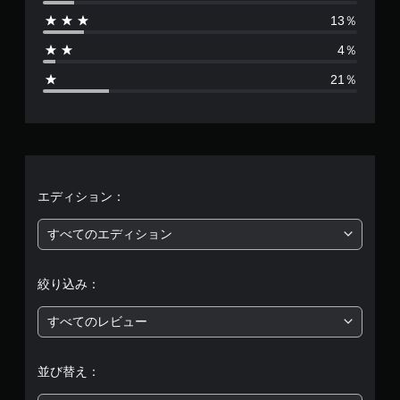
は
13％
1
4％
6
21％
1
、
平
均
エディション：
評
すべてのエディション
価
絞り込み：
は
すべてのレビュー
5
段
並び替え：