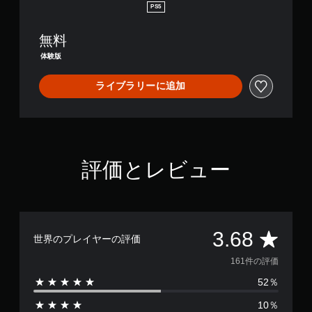
S
PS5
u
b
無料
m
a
体験版
r
i
ライブラリーに追加
n
e
-
D
e
m
評価とレビュー
o
評
3.68
世界のプレイヤーの評価
価
161件の評価
52％
数
10％