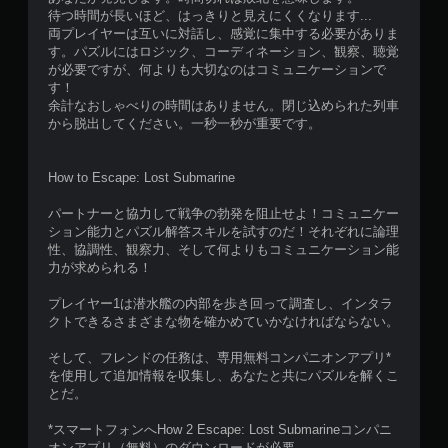
待つ時間が長いほど、はっきりと見えにくくなります...
両プレイヤーは互いに対話し、感覚に集中する必要がありま
す。パズルにはロジック、コーディネーション、観察、聴覚
が必要ですが、何よりも大切なのはコミュニケーションで
す！
余計なおしゃべりの時間はありません。閉じ込められた列車
から脱出してください。一秒一秒が重要です。
How to Escape: Lost Submarine
パートナーと協力して戦争の勃発を阻止せよ！コミュニケー
ション能力とパズル解答スキルを試すのだ！それぞれに論理
性、協調性、観察力、そして何よりもコミュニケーション能
力が求められる！
プレイヤー1は潜水艦の内部を歩き回って調査し、インタラ
クトできるさまざまな物を確かめていかなければならない。
そして、フレンドの任務は、専用無料コンパニオンアプリ*
を使用して追加情報を収集し、あなたと共にパズルを解くこ
とだ。
*スマートフォンへHow 2 Escape: Lost Submarineコンパニ
オンアプリ（無料）のダウンロードが必要