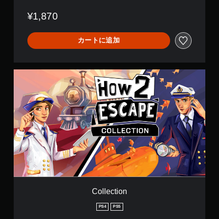
b
¥1,870
m
a
r
カートに追加
i
n
e
C
o
l
l
e
c
t
i
o
n
Collection
PS4
PS5