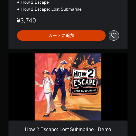
How 2 Escape
How 2 Escape: Lost Submarine
¥3,740
カートに追加
H
o
w
2
E
s
c
a
p
e
:
L
o
s
How 2 Escape: Lost Submarine - Demo
t