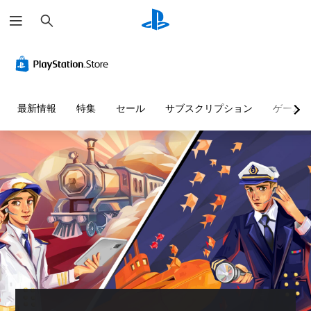
検
索
最新情報
特集
セール
サブスクリプション
ゲーム