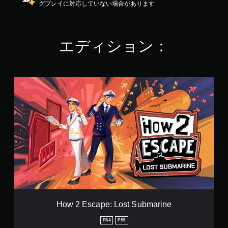
グプレイに対応していない場合があります
3
.
6
8
エディション：
で
す
H
o
w
2
E
s
c
a
p
e
:
L
o
s
How 2 Escape: Lost Submarine
t
S
PS4
PS5
u