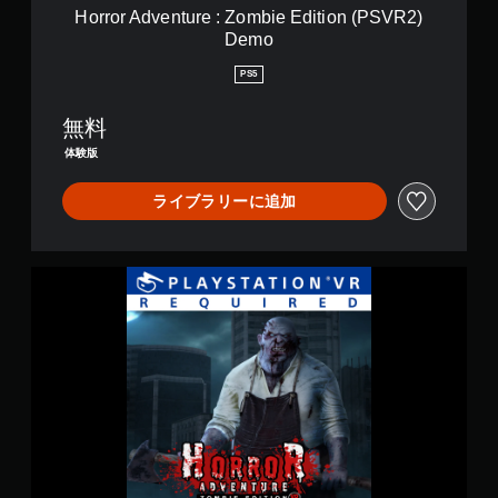
r
Horror Adventure : Zombie Edition (PSVR2)
e
Demo
:
Z
PS5
o
m
無料
b
i
体験版
e
E
ライブラリーに追加
d
i
t
i
H
o
o
n
r
(
r
P
o
S
r
V
A
R
d
2
v
)
e
D
n
e
t