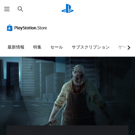
検
索
最新情報
特集
セール
サブスクリプション
ゲーム