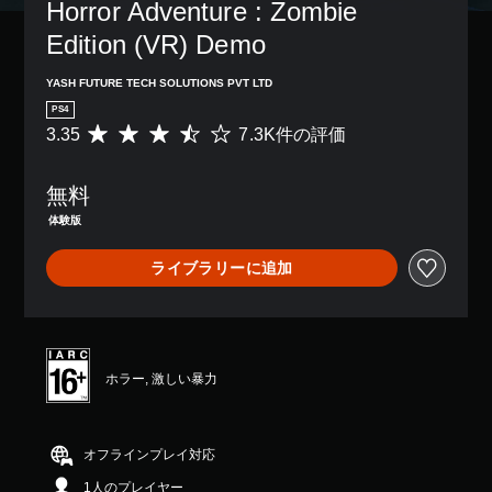
Horror Adventure : Zombie 
Edition (VR) Demo
YASH FUTURE TECH SOLUTIONS PVT LTD
PS4
3.35
7.3K件の評価
評
価
数
無料
は
7
体験版
.
3
ライブラリーに追加
K
、
平
均
評
価
ホラー, 激しい暴力
は
5
段
階
オフラインプレイ対応
中
1人のプレイヤー
の