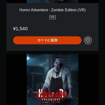
m
u
o
r
Horror Adventure : Zombie Edition (VR)
e
:
PS4
Z
o
¥1,540
m
b
i
カートに追加
e
E
d
i
H
t
o
i
r
o
r
n
o
(
r
V
A
R
d
)
v
e
n
t