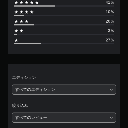
41％
数
10％
は
20％
7
3％
3
27％
0
3
、
平
エディション：
均
すべてのエディション
評
絞り込み：
価
すべてのレビュー
は