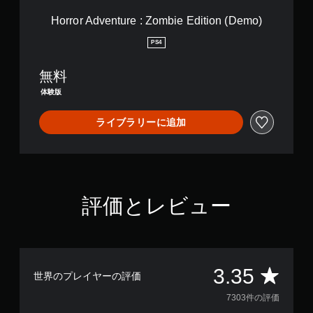
u
r
Horror Adventure : Zombie Edition (Demo)
e
:
PS4
Z
o
無料
m
b
体験版
i
e
ライブラリーに追加
E
d
i
t
i
o
評価とレビュー
n
(
D
e
m
o
評
3.35
世界のプレイヤーの評価
)
価
7303件の評価