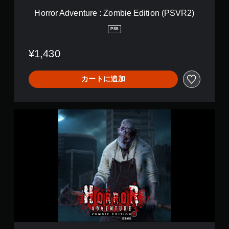
r
Horror Adventure : Zombie Edition (PSVR2)
e
:
PS5
Z
o
¥1,430
m
b
i
カートに追加
e
E
d
i
H
t
o
i
r
o
r
n
o
(
r
P
A
S
d
V
v
R
e
2
n
)
t
u