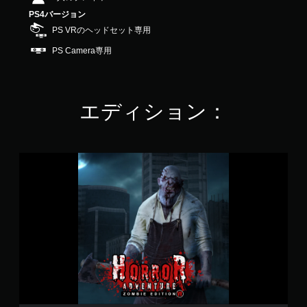
3
PS4バージョン
.
PS VRのヘッドセット専用
3
5
PS Camera専用
で
す
エディション：
H
o
r
r
o
r
A
d
v
e
n
t
u