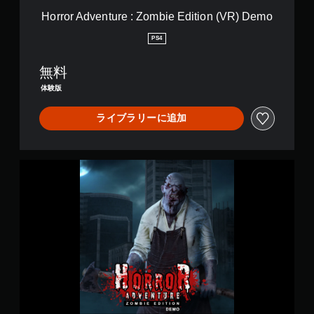
r
Horror Adventure : Zombie Edition (VR) Demo
e
:
PS4
Z
o
無料
m
b
体験版
i
e
ライブラリーに追加
E
d
i
t
H
i
o
o
r
n
r
(
o
V
r
R
A
)
d
D
v
e
e
m
n
o
t