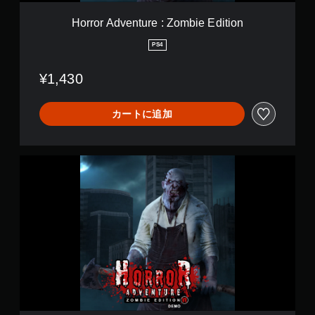
u
r
Horror Adventure : Zombie Edition
e
:
PS4
Z
o
¥1,430
m
b
i
カートに追加
e
E
d
i
H
t
o
i
r
o
r
n
o
r
A
d
v
e
n
t
u