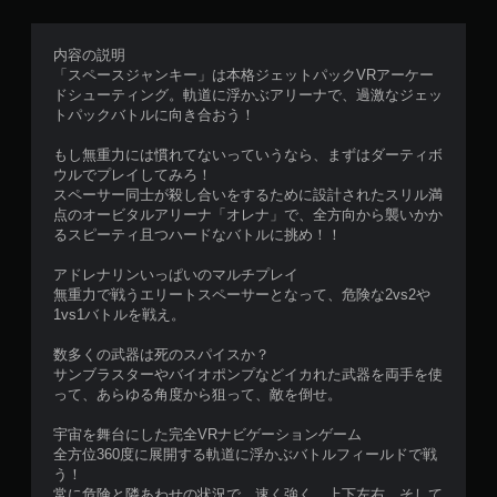
内容の説明
「スペースジャンキー」は本格ジェットパックVRアーケー
ドシューティング。軌道に浮かぶアリーナで、過激なジェッ
トパックバトルに向き合おう！
もし無重力には慣れてないっていうなら、まずはダーティボ
ウルでプレイしてみろ！
スペーサー同士が殺し合いをするために設計されたスリル満
点のオービタルアリーナ「オレナ」で、全方向から襲いかか
るスピーティ且つハードなバトルに挑め！！
アドレナリンいっぱいのマルチプレイ
無重力で戦うエリートスペーサーとなって、危険な2vs2や
1vs1バトルを戦え。
数多くの武器は死のスパイスか？
サンブラスターやバイオポンプなどイカれた武器を両手を使
って、あらゆる角度から狙って、敵を倒せ。
宇宙を舞台にした完全VRナビゲーションゲーム
全方位360度に展開する軌道に浮かぶバトルフィールドで戦
う！
常に危険と隣あわせの状況で、速く強く、上下左右、そして