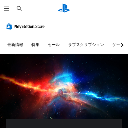
検
索
最新情報
特集
セール
サブスクリプション
ゲーム