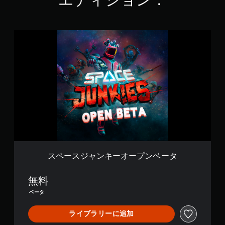
ス
ペ
ー
ス
ジ
ャ
ン
キ
ー
オ
ー
プ
ン
ベ
スペースジャンキーオープンベータ
ー
タ
無料
ベータ
ライブラリーに追加