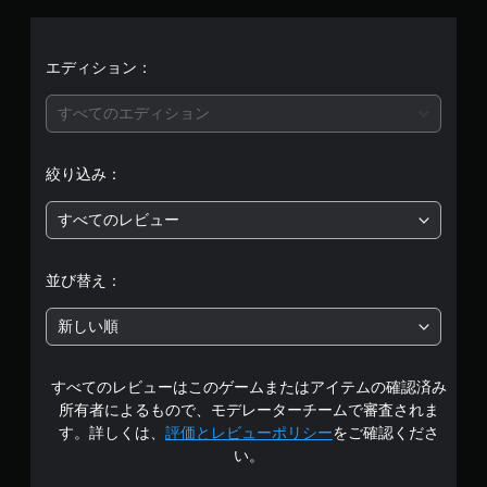
平
均
エディション：
評
すべてのエディション
価
絞り込み：
は
すべてのレビュー
5
段
並び替え：
階
新しい順
中
すべてのレビューはこのゲームまたはアイテムの確認済み
の
所有者によるもので、モデレーターチームで審査されま
3
す。詳しくは、
評価とレビューポリシー
をご確認くださ
い。
.