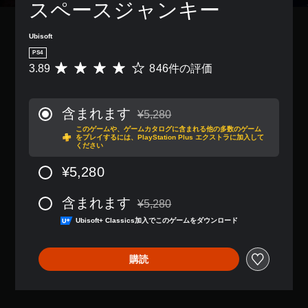
スペースジャンキー
Ubisoft
PS4
3.89
846件の評価
評
価
数
は
含まれます
¥5,280
8
通常価格¥5,280より値引き
このゲームや、ゲームカタログに含まれる他の多数のゲーム
4
をプレイするには、PlayStation Plus エクストラに加入して
6
ください
、
平
¥5,280
均
評
含まれます
¥5,280
価
通常価格¥5,280より値引き
は
Ubisoft+ Classics加入でこのゲームをダウンロード
5
段
階
購読
中
の
3
.