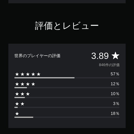
評価とレビュー
評
3.89
世界のプレイヤーの評価
価
846件の評価
57％
数
12％
は
10％
8
3％
4
18％
6
、