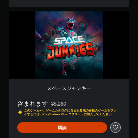
ス
ペ
ー
ス
ジ
ャ
ン
キ
ー
スペースジャンキー
含まれます
¥5,280
通常価格¥5,280より値引き
このゲームや、ゲームカタログに含まれる他の多数のゲームをプレ
イするには、PlayStation Plus エクストラに加入してください
購読